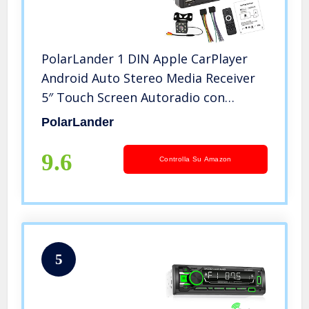
PolarLander 1 DIN Apple CarPlayer
Android Auto Stereo Media Receiver
5″ Touch Screen Autoradio con
Supporto Bluetooth Chiamate in
PolarLander
Vivavoce FM SWC USB AUX Mirror
Link + 8 LED Fotocamera di Backup
9.6
Controlla Su Amazon
5