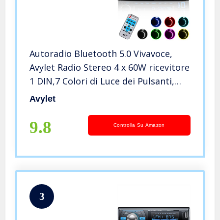
Autoradio Bluetooth 5.0 Vivavoce,
Avylet Radio Stereo 4 x 60W ricevitore
1 DIN,7 Colori di Luce dei Pulsanti,
Supporta Chiamate in
Avylet
Vivavoce/FM/AUX-IN/SD/U
Disk/Telecomando, Ricarica Rapida
9.8
Controlla Su Amazon
3