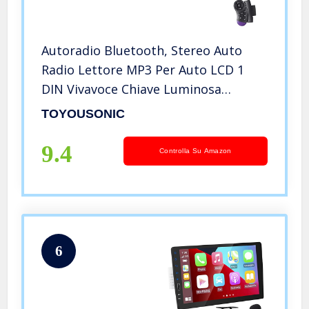
Autoradio Bluetooth, Stereo Auto
Radio Lettore MP3 Per Auto LCD 1
DIN Vivavoce Chiave Luminosa
Display Orologio Supporta FM/
TOYOUSONIC
MP3/SD/AUX-IN/EQ/Display
Orologio/Telecomando, Due porte
9.4
Controlla Su Amazon
USB
6