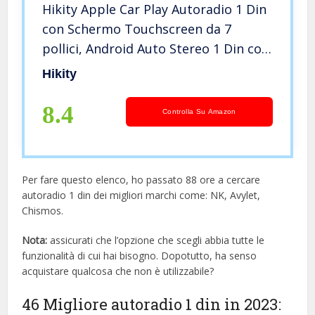
Hikity Apple Car Play Autoradio 1 Din
con Schermo Touchscreen da 7
pollici, Android Auto Stereo 1 Din con
Mirror Link EQ Ricevitore Radio
Hikity
Bluetooth Vivavoce USB AUX TF Card
8.4
Controlla Su Amazon
Per fare questo elenco, ho passato 88 ore a cercare
autoradio 1 din dei migliori marchi come: NK, Avylet,
Chismos.
Nota:
assicurati che l’opzione che scegli abbia tutte le
funzionalità di cui hai bisogno. Dopotutto, ha senso
acquistare qualcosa che non è utilizzabile?
46 Migliore autoradio 1 din in 2023: