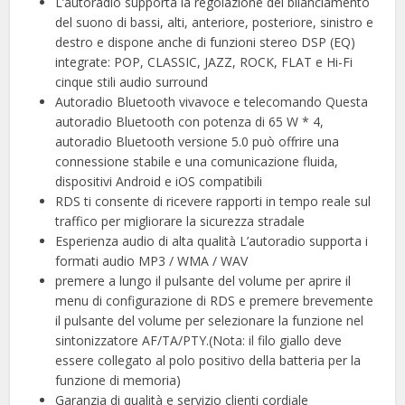
L’autoradio supporta la regolazione del bilanciamento
del suono di bassi, alti, anteriore, posteriore, sinistro e
destro e dispone anche di funzioni stereo DSP (EQ)
integrate: POP, CLASSIC, JAZZ, ROCK, FLAT e Hi-Fi
cinque stili audio surround
Autoradio Bluetooth vivavoce e telecomando Questa
autoradio Bluetooth con potenza di 65 W * 4,
autoradio Bluetooth versione 5.0 può offrire una
connessione stabile e una comunicazione fluida,
dispositivi Android e iOS compatibili
RDS ti consente di ricevere rapporti in tempo reale sul
traffico per migliorare la sicurezza stradale
Esperienza audio di alta qualità L’autoradio supporta i
formati audio MP3 / WMA / WAV
premere a lungo il pulsante del volume per aprire il
menu di configurazione di RDS e premere brevemente
il pulsante del volume per selezionare la funzione nel
sintonizzatore AF/TA/PTY.(Nota: il filo giallo deve
essere collegato al polo positivo della batteria per la
funzione di memoria)
Garanzia di qualità e servizio clienti cordiale