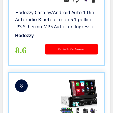
Hodozzy Carplay/Android Auto 1 Din
Autoradio Bluetooth con 5.1 pollici
IPS Schermo MP5 Auto con Ingresso
microfono Sintonizzatore FM AM ＋3
Hodozzy
Ingresso USB SD/TF AUX +
Telecamera retromarcia
8.6
Controlla Su Amazon
8