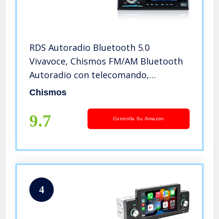
RDS Autoradio Bluetooth 5.0
Vivavoce, Chismos FM/AM Bluetooth
Autoradio con telecomando,
Supporto due USB/AUX
Chismos
in/SD/TF/WMA/WAV/MP3 Player, 1
DIN Stereo Radio 4x65W Supporto
9.7
Controlla Su Amazon
iOS Android
4