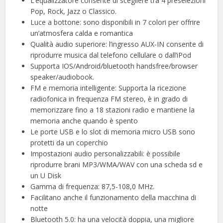
L’equalizzatore consente di scegliere tra 4 preselezioni
Pop, Rock, Jazz o Classico.
Luce a bottone: sono disponibili in 7 colori per offrire
un’atmosfera calda e romantica
Qualità audio superiore: l’ingresso AUX-IN consente di
riprodurre musica dal telefono cellulare o dall’iPod
Supporta IOS/Android/bluetooth handsfree/browser
speaker/audiobook.
FM e memoria intelligente: Supporta la ricezione
radiofonica in frequenza FM stereo, è in grado di
memorizzare fino a 18 stazioni radio e mantiene la
memoria anche quando è spento
Le porte USB e lo slot di memoria micro USB sono
protetti da un coperchio
Impostazioni audio personalizzabili: è possibile
riprodurre brani MP3/WMA/WAV con una scheda sd e
un U Disk
Gamma di frequenza: 87,5-108,0 MHz.
Facilitano anche il funzionamento della macchina di
notte
Bluetooth 5.0: ha una velocità doppia, una migliore