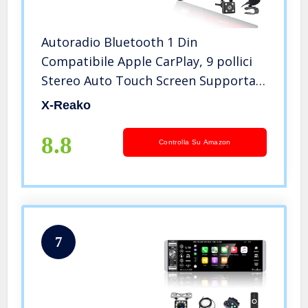
Autoradio Bluetooth 1 Din
Compatibile Apple CarPlay, 9 pollici
Stereo Auto Touch Screen Supporta
Bluetooth Vivavoce/AM/FM
X-Reako
Radio/Mirror Link/USB/Telecamera
Posteriore/Microfono
8.8
Controlla Su Amazon
7