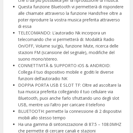
che ti dà più possibilità per la riproduzione di musica.
Questa funzione Bluetooth vi permetterà di rispondere
alle chiamate attraverso la funzione Handsfree oltre a
poter riprodurre la vostra musica preferita attraverso
di essa
TELECOMANDO: L’autoradio Nk incorpora un
telecomando che vi permetterà di: Modalità Radio
On/OFF, Volume su/giù, funzione Mute, ricerca delle
stazioni FM (scansione del segnale), modifiche del
suono mono/stereo.
CONNETTIVITÀ & SUPPORTO iOS & ANDROID:
Collega il tuo dispositivo mobile e goditi le diverse
funzioni dell’autoradio NK
DOPPIA PORTA USB E SLOT TF: Oltre ad ascoltare la
tua musica preferita collegando il tuo cellulare via
Bluetooth, puoi anche farlo sfruttando uno degli slot
USB, mentre usi l’altro per caricare il telefono
BLUETOOTH: permette la connessione di 2 dispositivi
mobili allo stesso tempo
Ha una gamma di sintonizzazione di 87.5 – 108.0MHZ
che permette di cercare canali e stazioni