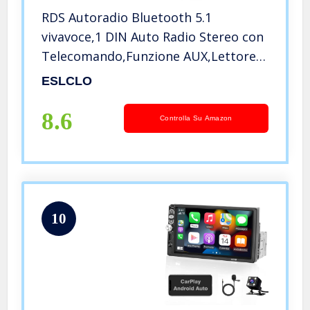
RDS Autoradio Bluetooth 5.1
vivavoce,1 DIN Auto Radio Stereo con
Telecomando,Funzione AUX,Lettore
MP3 e doppia porta USB,suono
ESLCLO
stereo AM FM,Display LCD,Localizzare
e trovare auto,iOS e Android
8.6
Controlla Su Amazon
10