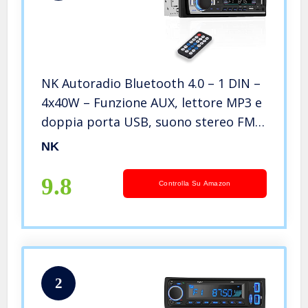
NK Autoradio Bluetooth 4.0 – 1 DIN –
4x40W – Funzione AUX, lettore MP3 e
doppia porta USB, suono stereo FM,
chiamate in vivavoce, telecomando,
NK
display LCD, iOS e Android
9.8
Controlla Su Amazon
2