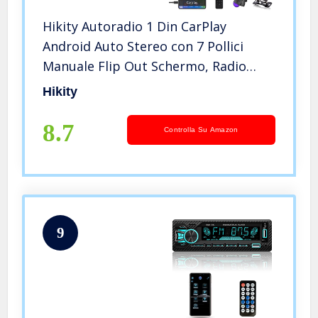
Hikity Autoradio 1 Din CarPlay
Android Auto Stereo con 7 Pollici
Manuale Flip Out Schermo, Radio
Bluetooth Auto con FM TF AUX USB
Hikity
Mirror Link per Android/iOS &
Retromarcia
8.7
Controlla Su Amazon
9