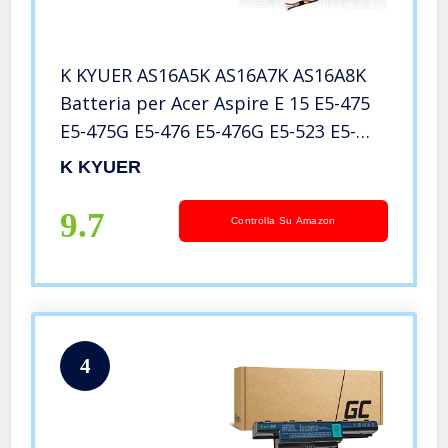
K KYUER AS16A5K AS16A7K AS16A8K
Batteria per Acer Aspire E 15 E5-475
E5-475G E5-476 E5-476G E5-523 E5-
523G E5-553 E5-553G E5-575 E5-575G
K KYUER
E5-575T E5-576 E5-576G E5-774 E5-
774G E5-575-35FR E5-575-33BM
9.7
Controlla Su Amazon
4