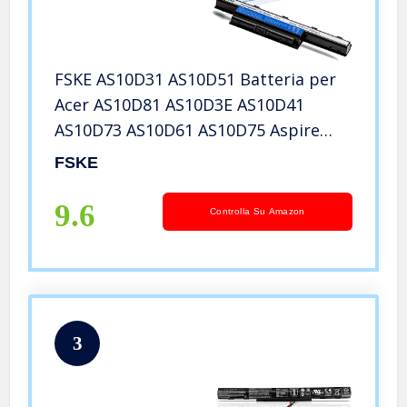
FSKE AS10D31 AS10D51 Batteria per
Acer AS10D81 AS10D3E AS10D41
AS10D73 AS10D61 AS10D75 Aspire
Travelmate 5735Z 5750 5733 4741
FSKE
Notebook Battery,10.8V 5000mAh 6-
Cellule
9.6
Controlla Su Amazon
3