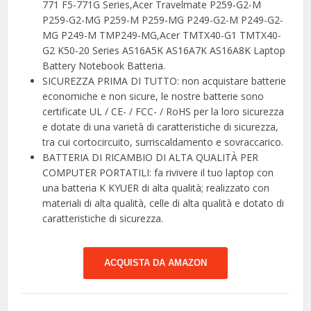
771 F5-771G Series,Acer Travelmate P259-G2-M
P259-G2-MG P259-M P259-MG P249-G2-M P249-G2-
MG P249-M TMP249-MG,Acer TMTX40-G1 TMTX40-
G2 K50-20 Series AS16A5K AS16A7K AS16A8K Laptop
Battery Notebook Batteria.
SICUREZZA PRIMA DI TUTTO: non acquistare batterie
economiche e non sicure, le nostre batterie sono
certificate UL / CE- / FCC- / RoHS per la loro sicurezza
e dotate di una varietà di caratteristiche di sicurezza,
tra cui cortocircuito, surriscaldamento e sovraccarico.
BATTERIA DI RICAMBIO DI ALTA QUALITÀ PER
COMPUTER PORTATILI: fa rivivere il tuo laptop con
una batteria K KYUER di alta qualità; realizzato con
materiali di alta qualità, celle di alta qualità e dotato di
caratteristiche di sicurezza.
ACQUISTA DA AMAZON