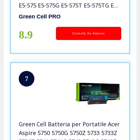
E5-575 E5-575G E5-575T E5-575TG E5-
553 E5-553G F15 F5-573 F5-573G F5-
Green Cell PRO
573G-52M7 F5-573G-574E E17 E5-774
E5-774G E5-575T-58WH
8.9
Controlla Su Amazon
7
Green Cell Batteria per Portatile Acer
Aspire 5750 5750G 5750Z 5733 5733Z