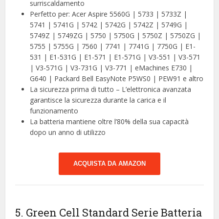
surriscaldamento
Perfetto per: Acer Aspire 5560G | 5733 | 5733Z |
5741 | 5741G | 5742 | 5742G | 5742Z | 5749G |
5749Z | 5749ZG | 5750 | 5750G | 5750Z | 5750ZG |
5755 | 5755G | 7560 | 7741 | 7741G | 7750G | E1-
531 | E1-531G | E1-571 | E1-571G | V3-551 | V3-571
| V3-571G | V3-731G | V3-771 | eMachines E730 |
G640 | Packard Bell EasyNote P5WS0 | PEW91 e altro
La sicurezza prima di tutto – L’elettronica avanzata
garantisce la sicurezza durante la carica e il
funzionamento
La batteria mantiene oltre l’80% della sua capacità
dopo un anno di utilizzo
ACQUISTA DA AMAZON
5. Green Cell Standard Serie Batteria