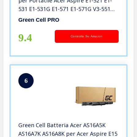
per Portatile Acer Aspire E1-521 E1-
531 E1-531G E1-571 E1-571G V3-551
V3-571 V3-571G V3-771 V3-771G (6
Green Cell PRO
Celdas 4400mAh 11.1V Nero)
9.4
Controlla Su Amazon
6
Green Cell Batteria Acer AS16A5K
AS16A7K AS16A8K per Acer Aspire E15