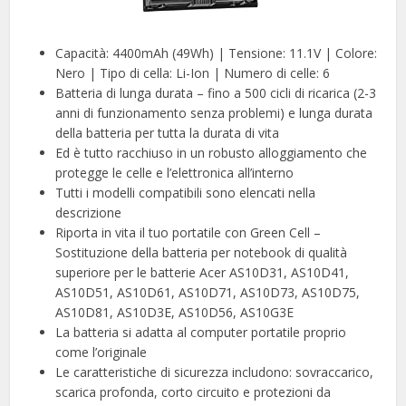
Capacità: 4400mAh (49Wh) | Tensione: 11.1V | Colore:
Nero | Tipo di cella: Li-Ion | Numero di celle: 6
Batteria di lunga durata – fino a 500 cicli di ricarica (2-3
anni di funzionamento senza problemi) e lunga durata
della batteria per tutta la durata di vita
Ed è tutto racchiuso in un robusto alloggiamento che
protegge le celle e l’elettronica all’interno
Tutti i modelli compatibili sono elencati nella
descrizione
Riporta in vita il tuo portatile con Green Cell –
Sostituzione della batteria per notebook di qualità
superiore per le batterie Acer AS10D31, AS10D41,
AS10D51, AS10D61, AS10D71, AS10D73, AS10D75,
AS10D81, AS10D3E, AS10D56, AS10G3E
La batteria si adatta al computer portatile proprio
come l’originale
Le caratteristiche di sicurezza includono: sovraccarico,
scarica profonda, corto circuito e protezioni da