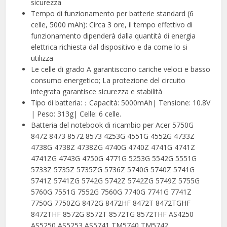
sicurezza
Tempo di funzionamento per batterie standard (6
celle, 5000 mAh): Circa 3 ore, il tempo effettivo di
funzionamento dipenderà dalla quantità di energia
elettrica richiesta dal dispositivo e da come lo si
utilizza
Le celle di grado A garantiscono cariche veloci e basso
consumo energetico; La protezione del circuito
integrata garantisce sicurezza e stabilità
Tipo di batteria:：Capacità: 5000mAh| Tensione: 10.8V
| Peso: 313g| Celle: 6 celle.
Batteria del notebook di ricambio per Acer 5750G
8472 8473 8572 8573 4253G 4551G 4552G 4733Z
4738G 4738Z 4738ZG 4740G 4740Z 4741G 4741Z
4741ZG 4743G 4750G 4771G 5253G 5542G 5551G
5733Z 5735Z 5735ZG 5736Z 5740G 5740Z 5741G
5741Z 5741ZG 5742G 5742Z 5742ZG 5749Z 5755G
5760G 7551G 7552G 7560G 7740G 7741G 7741Z
7750G 7750ZG 8472G 8472HF 8472T 8472TGHF
8472THF 8572G 8572T 8572TG 8572THF AS4250
AS5250 AS5253 AS5741 TM5740 TM5742