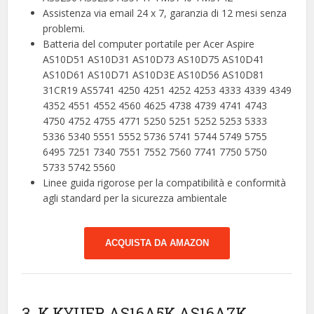
Assistenza via email 24 x 7, garanzia di 12 mesi senza
problemi.
Batteria del computer portatile per Acer Aspire
AS10D51 AS10D31 AS10D73 AS10D75 AS10D41
AS10D61 AS10D71 AS10D3E AS10D56 AS10D81
31CR19 AS5741 4250 4251 4252 4253 4333 4339 4349
4352 4551 4552 4560 4625 4738 4739 4741 4743
4750 4752 4755 4771 5250 5251 5252 5253 5333
5336 5340 5551 5552 5736 5741 5744 5749 5755
6495 7251 7340 7551 7552 7560 7741 7750 5750
5733 5742 5560
Linee guida rigorose per la compatibilità e conformità
agli standard per la sicurezza ambientale
ACQUISTA DA AMAZON
3. K KYUER AS16A5K AS16A7K