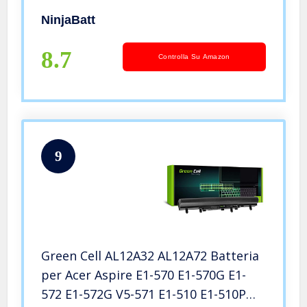
Aspire 5750 5552 5742 5733 5749 5551
NinjaBatt
5750G E1-531 – Alte prestazioni [6
Celles/4400 mAh/48WH]
8.7
Controlla Su Amazon
9
Green Cell AL12A32 AL12A72 Batteria
per Acer Aspire E1-570 E1-570G E1-
572 E1-572G V5-571 E1-510 E1-510P