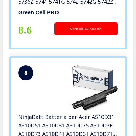
5736Z 5741 5741G 5742 5742G 5742Z
5742ZG 5749 5749G 5749Z 5749ZG
Green Cell PRO
5750ZG 5755 5755G 5755Z 5560G 5336
7560 7741 7741G 7750 7750G
8.6
Controlla Su Amazon
8
NinjaBatt Batteria per Acer AS10D31
AS10D51 AS10D81 AS10D75 AS10D3E
AS10D73 AS10D41 AS10D61 AS10D71