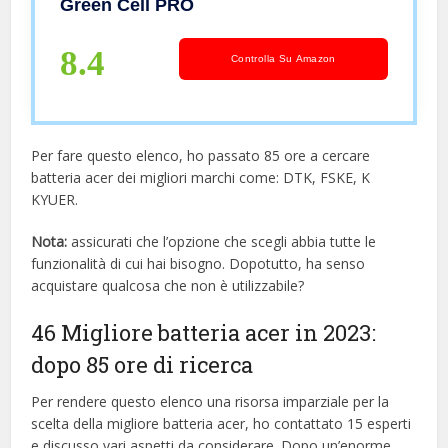
Green Cell PRO
5542G 5735 5738DG 5738DZG
5738PZG 5740 Portatile
8.4
Controlla Su Amazon
Per fare questo elenco, ho passato 85 ore a cercare
batteria acer dei migliori marchi come: DTK, FSKE, K
KYUER.
Nota:
assicurati che l’opzione che scegli abbia tutte le
funzionalità di cui hai bisogno. Dopotutto, ha senso
acquistare qualcosa che non è utilizzabile?
46 Migliore batteria acer in 2023:
dopo 85 ore di ricerca
Per rendere questo elenco una risorsa imparziale per la
scelta della migliore batteria acer, ​​ho contattato 15 esperti
e discusso vari aspetti da considerare. Dopo un’enorme