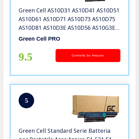
Green Cell AS10D31 AS10D41 AS10D51
AS10D61 AS10D71 AS10D73 AS10D75
AS10D81 AS10D3E AS10D56 AS10G3E
Batteria per Acer, eMachines,
Green Cell PRO
Packard Bell Portatile
9.5
Controlla Su Amazon
5
Green Cell Standard Serie Batteria