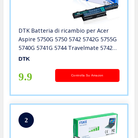
DTK Batteria di ricambio per Acer
Aspire 5750G 5750 5742 5742G 5755G
5740G 5741G 5744 Travelmate 5742
5740 AS10D31 AS10D51 AS10D75
DTK
AS10D73 AS10D3E AS10D61 AS10D71
AS10D81 AS10D41 10.8V 5200mAh
9.9
Controlla Su Amazon
2