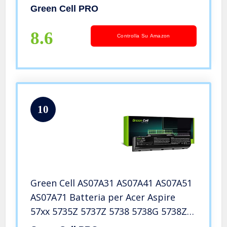
E1-522 E1-530 E1-530G E1-532 V5-431
Green Cell PRO
V5-531 V5-551 V5-551G V5-561 V5-
561G V5-571G Portatile
8.6
Controlla Su Amazon
10
Green Cell AS07A31 AS07A41 AS07A51
AS07A71 Batteria per Acer Aspire
57xx 5735Z 5737Z 5738 5738G 5738Z
5738ZG 5740G 5535 5536 5536G 5542