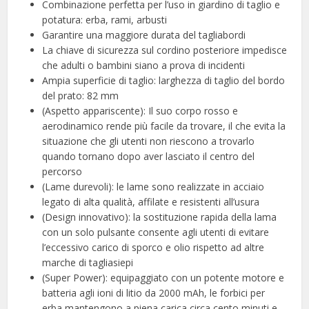
Combinazione perfetta per l’uso in giardino di taglio e
potatura: erba, rami, arbusti
Garantire una maggiore durata del tagliabordi
La chiave di sicurezza sul cordino posteriore impedisce
che adulti o bambini siano a prova di incidenti
Ampia superficie di taglio: larghezza di taglio del bordo
del prato: 82 mm
(Aspetto appariscente): Il suo corpo rosso e
aerodinamico rende più facile da trovare, il che evita la
situazione che gli utenti non riescono a trovarlo
quando tornano dopo aver lasciato il centro del
percorso
(Lame durevoli): le lame sono realizzate in acciaio
legato di alta qualità, affilate e resistenti all’usura
(Design innovativo): la sostituzione rapida della lama
con un solo pulsante consente agli utenti di evitare
l’eccessivo carico di sporco e olio rispetto ad altre
marche di tagliasiepi
(Super Power): equipaggiato con un potente motore e
batteria agli ioni di litio da 2000 mAh, le forbici per
erba mantengono a piena carica circa cento minuti e