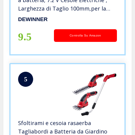
a batteria, 7.2 V Cesoie Elettriche ,
Larghezza di Taglio 100mm,per la
coltivazione di arbusti, giardino, erba
DEWINNER
o prato
9.5
Controlla Su Amazon
5
Sfoltirami e cesoia rasaerba
Tagliabordi a Batteria da Giardino