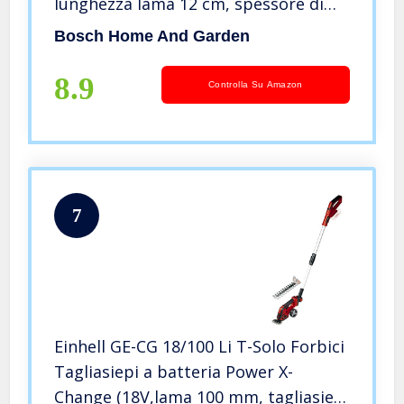
lunghezza lama 12 cm, spessore di
taglio 8 mm, confezione con custodia
Bosch Home And Garden
morbida)
8.9
Controlla Su Amazon
7
Einhell GE-CG 18/100 Li T-Solo Forbici
Tagliasiepi a batteria Power X-
Change (18V,lama 100 mm, tagliasiepi