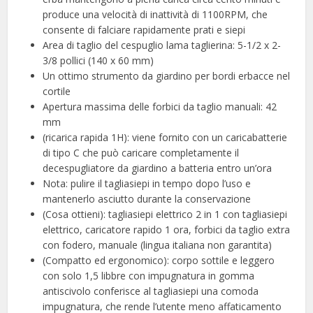
produce una velocità di inattività di 1100RPM, che
consente di falciare rapidamente prati e siepi
Area di taglio del cespuglio lama taglierina: 5-1/2 x 2-
3/8 pollici (140 x 60 mm)
Un ottimo strumento da giardino per bordi erbacce nel
cortile
Apertura massima delle forbici da taglio manuali: 42
mm
(ricarica rapida 1H): viene fornito con un caricabatterie
di tipo C che può caricare completamente il
decespugliatore da giardino a batteria entro un’ora
Nota: pulire il tagliasiepi in tempo dopo l’uso e
mantenerlo asciutto durante la conservazione
(Cosa ottieni): tagliasiepi elettrico 2 in 1 con tagliasiepi
elettrico, caricatore rapido 1 ora, forbici da taglio extra
con fodero, manuale (lingua italiana non garantita)
(Compatto ed ergonomico): corpo sottile e leggero
con solo 1,5 libbre con impugnatura in gomma
antiscivolo conferisce al tagliasiepi una comoda
impugnatura, che rende l’utente meno affaticamento