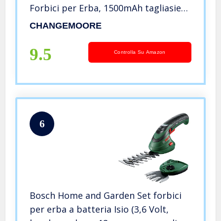
Forbici per Erba, 1500mAh tagliasiepi
tagliaerba 7.2V
CHANGEMOORE
9.5
Controlla Su Amazon
6
Bosch Home and Garden Set forbici
per erba a batteria Isio (3,6 Volt,