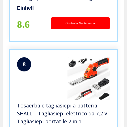
200 mm, passo denti 8 mm, incl.
Einhell
manico telescopico, senza batteria e
caricabatteria)
8.6
Controlla Su Amazon
8
Tosaerba e tagliasiepi a batteria
SHALL – Tagliasiepi elettrico da 7,2 V
Tagliasiepi portatile 2 in 1