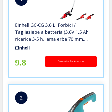
Einhell GC-CG 3,6 Li Forbici /
Tagliasiepe a batteria (3,6V 1,5 Ah,
ricarica 3-5 h, lama erba 70 mm,
tagliasiepi 100 mm, passo denti 8
Einhell
mm)
9.8
Controlla Su Amazon
2