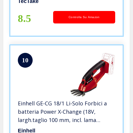
TecTake
8.5
Controlla Su Amazon
10
Einhell GE-CG 18/1 Li-Solo Forbici a
batteria Power X-Change (18V,
largh.taglio 100 mm, incl. lama
tagliaerba, senza batteria e
Einhell