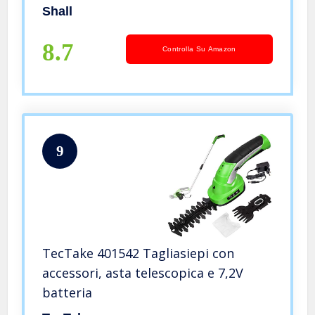
Shall
8.7
Controlla Su Amazon
9
TecTake 401542 Tagliasiepi con
accessori, asta telescopica e 7,2V
batteria