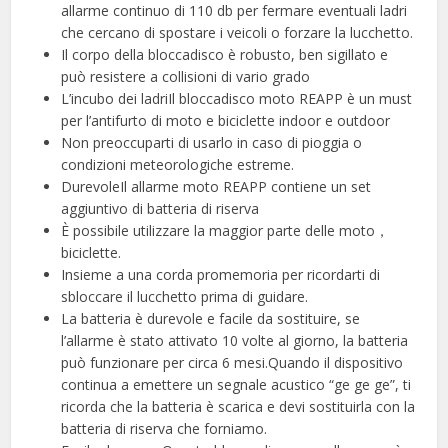
allarme continuo di 110 db per fermare eventuali ladri
che cercano di spostare i veicoli o forzare la lucchetto.
Il corpo della bloccadisco è robusto, ben sigillato e
può resistere a collisioni di vario grado
L’incubo dei ladriIl bloccadisco moto REAPP è un must
per l’antifurto di moto e biciclette indoor e outdoor
Non preoccuparti di usarlo in caso di pioggia o
condizioni meteorologiche estreme.
DurevoleIl allarme moto REAPP contiene un set
aggiuntivo di batteria di riserva
È possibile utilizzare la maggior parte delle moto，
biciclette.
Insieme a una corda promemoria per ricordarti di
sbloccare il lucchetto prima di guidare.
La batteria è durevole e facile da sostituire, se
l’allarme è stato attivato 10 volte al giorno, la batteria
può funzionare per circa 6 mesi.Quando il dispositivo
continua a emettere un segnale acustico “ge ge ge”, ti
ricorda che la batteria è scarica e devi sostituirla con la
batteria di riserva che forniamo.