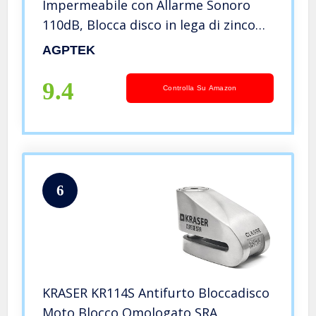
Impermeabile con Allarme Sonoro
110dB, Blocca disco in lega di zinco
per moto, bici e monopattino, 2
AGPTEK
chiavi e 1,5m Reminder Cavetto
9.4
Controlla Su Amazon
6
KRASER KR114S Antifurto Bloccadisco
Moto Blocco Omologato SRA