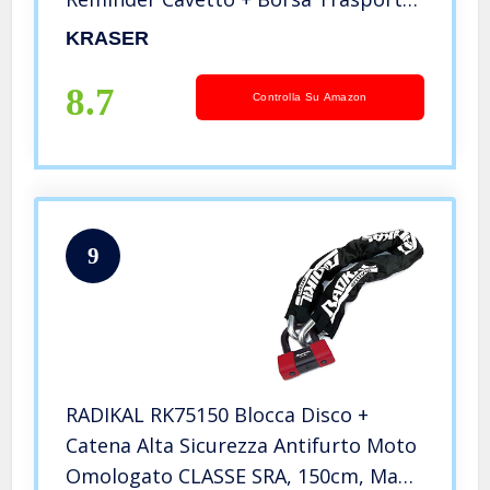
Blocco Disco Avviso Universale
KRASER
Motocicletta Scooter Bicicletta
Monopattino Elettrico, 110dB
8.7
Controlla Su Amazon
9
RADIKAL RK75150 Blocca Disco +
Catena Alta Sicurezza Antifurto Moto
Omologato CLASSE SRA, 150cm, Made