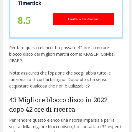
2 Chiavi,Blocca Disco per
Timertick
Scooter,Bicicletta,Moto (nero)
8.5
Controlla Su Amazon
Per fare questo elenco, ho passato 42 ore a cercare
blocco disco dei migliori marchi come: KRASER, Gbivbe,
REAPP.
Nota:
assicurati che l’opzione che scegli abbia tutte le
funzionalità di cui hai bisogno. Dopotutto, ha senso
acquistare qualcosa che non è utilizzabile?
43 Migliore blocco disco in 2022:
dopo 42 ore di ricerca
Per rendere questo elenco una risorsa imparziale per la
scelta della migliore blocco disco, ​​ho contattato 39 esperti