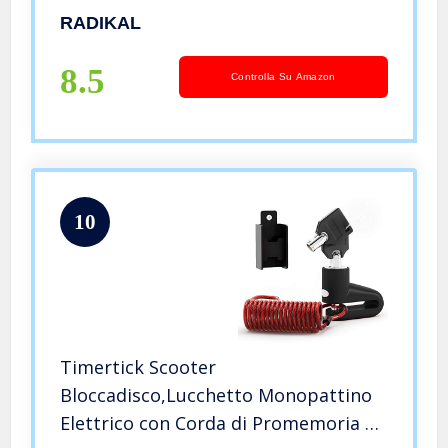
in Europe, rosso e nero
RADIKAL
8.5
Controlla Su Amazon
10
Timertick Scooter
Bloccadisco,Lucchetto Monopattino
Elettrico con Corda di Promemoria e