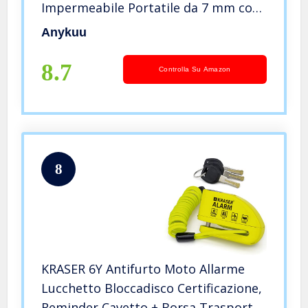
Impermeabile Portatile da 7 mm con
Allarme Sonoro 110DB e 1.5m
Anykuu
Reminder Cavetto per Moto Bici e
Scooter Allarme Blocco Disco
8.7
Controlla Su Amazon
8
KRASER 6Y Antifurto Moto Allarme
Lucchetto Bloccadisco Certificazione,
Reminder Cavetto + Borsa Trasporto,