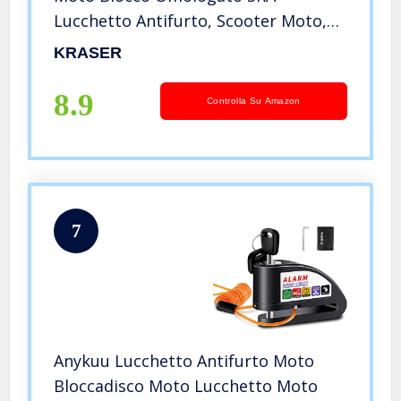
Lucchetto Antifurto, Scooter Moto,
Albero di Bloccaggio da 14 mm,
KRASER
Blocco del Disco, 3 Chiavi + Reminder
Cavetto
8.9
Controlla Su Amazon
7
Anykuu Lucchetto Antifurto Moto
Bloccadisco Moto Lucchetto Moto