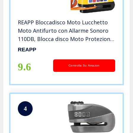
REAPP Bloccadisco Moto Lucchetto
Moto Antifurto con Allarme Sonoro
110DB, Blocca disco Moto Protezione
Antifurto per Moto Bici, Accessori
REAPP
con 2 chiavi und 1.5m Reminder
9.6
Controlla Su Amazon
4