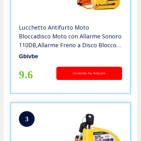
Lucchetto Antifurto Moto
Bloccadisco Moto con Allarme Sonoro
110DB,Allarme Freno a Disco Blocco
Antifurto per Moto Bici e Scooter
Gbivbe
Blocco di Sicurezza Con 1.5m linea
primaverile e Borsa Trasporto
9.6
Controlla Su Amazon
3