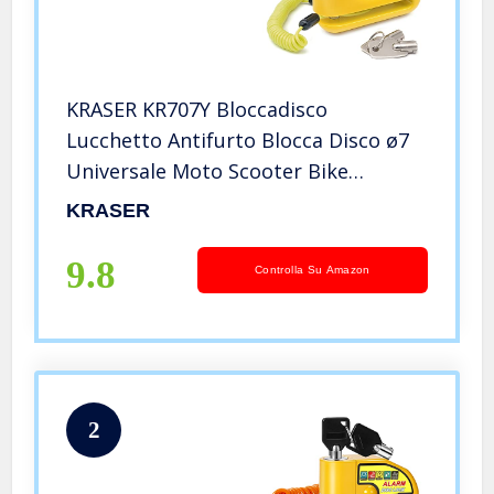
KRASER KR707Y Bloccadisco
Lucchetto Antifurto Blocca Disco ø7
Universale Moto Scooter Bike
Scooter + Cavo Promemoria
KRASER
9.8
Controlla Su Amazon
2