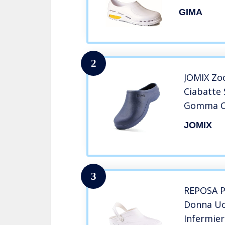
Antiscivol
GIMA
Lattice, C
40, 1 Paio
2
JOMIX Zo
Ciabatte
Gomma Ca
Ortopedi
JOMIX
Giardino 
3
REPOSA Po
Donna Uo
Infermier