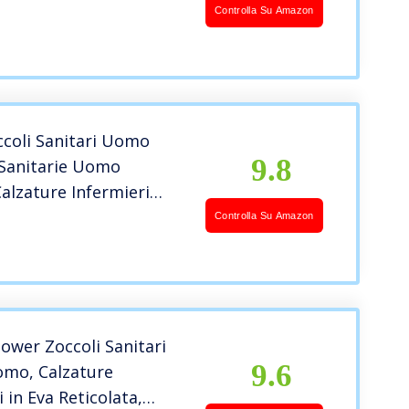
o, Antistatiche, Senza
Controlla Su Amazon
olore Bianco, Misura EU
ccoli Sanitari Uomo
9.8
 Sanitarie Uomo
lzature Infermieri
che Ospedale Cucina
Controlla Su Amazon
SU4099 (Blu, 45)
wer Zoccoli Sanitari
9.6
mo, Calzature
i in Eva Reticolata,