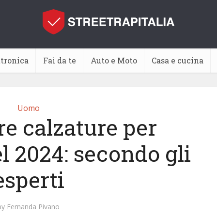
ttronica
Fai da te
Auto e Moto
Casa e cucina
Uomo
re calzature per
l 2024: secondo gli
esperti
by
Fernanda Pivano