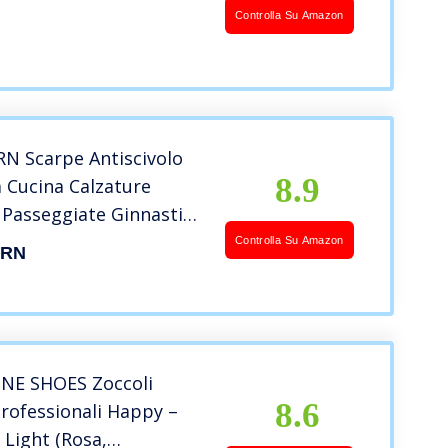
Controlla Su Amazon
 Scarpe Antiscivolo
8.9
Cucina Calzature
 Passeggiate Ginnastica
permeabili Cuoco
Controlla Su Amazon
RN
4
INE SHOES Zoccoli
8.6
Professionali Happy –
 Light (Rosa,