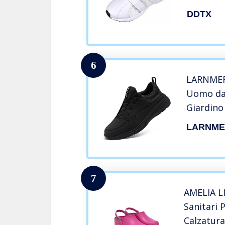
DDTX
6
LARNMERN
Uomo da 
Giardino
Lacci Im
LARNME
Lavoro/4
7
AMELIA L
Sanitari 
Calzatura