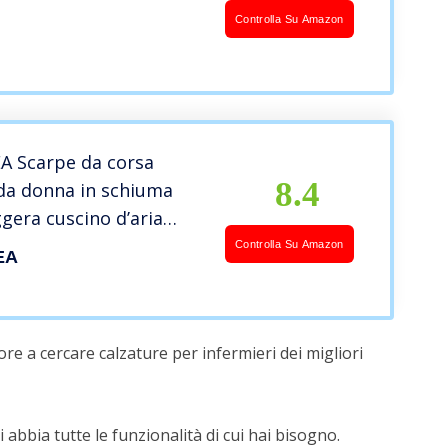
tiscivolo SRC,
Controlla Su Amazon
Ribaltabile, Suola
rica e Plantare
, Antistatico e Ultra
A Scarpe da corsa
8.4
 da donna in schiuma
ggera cuscino d’aria
 ginnastica in rete,
Controlla Su Amazon
EA
a cane fenicottero
atto, Notte stellata di
, 36.5 EU
re a cercare calzature per infermieri dei migliori
 abbia tutte le funzionalità di cui hai bisogno.