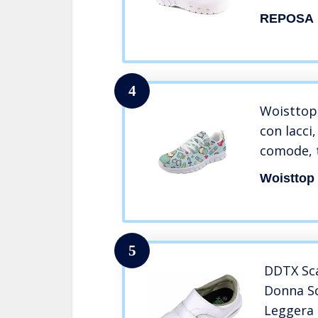
Scarpe Sa
REPOSA
Confortev
Chiuso Sa
Laterali 
4
Woisttop,
con lacci,
comode, t
jogging, 
Woisttop
donna, an
per pales
Infermier
5
DDTX Sca
Donna Sc
Leggera 