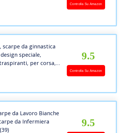
nitarie Tipo Zoccolo
Controlla Su Amazon
oli e Leggere, Tomaio
nitario con Fori
e Plantare Anatomico
 scarpe da ginnastica
9.5
 design speciale,
raspiranti, per corsa,
jogging, scarpe da
Controlla Su Amazon
tiscivolo, in gomma,
tra, sport e tennis,
a, 37 EU
rpe da Lavoro Bianche
9.5
arpe da Infermiera
(39)