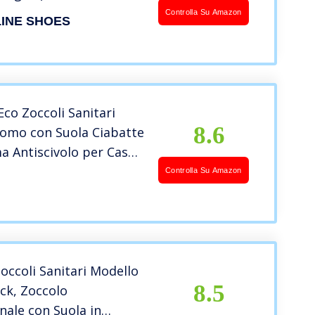
36)
Controlla Su Amazon
LINE SHOES
co Zoccoli Sanitari
8.6
omo con Suola Ciabatte
 Antiscivolo per Casa
no Senza Lacci con
Controlla Su Amazon
 Ribaltabile – Zoccolo
Versatile e Leggero
Italy
ccoli Sanitari Modello
8.5
ck, Zoccolo
nale con Suola in