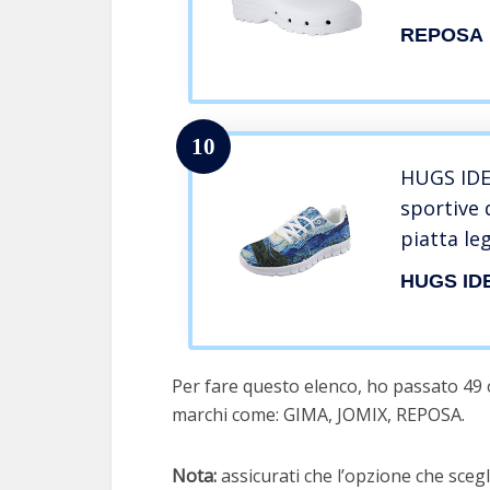
Gomma An
REPOSA
Laccetto 
Antibatte
Anatomico
Leggero
10
HUGS IDE
sportive
piatta le
scarpe da
HUGS ID
infermier
teschio g
Van Gogh
Per fare questo elenco, ho passato 49 o
marchi come: GIMA, JOMIX, REPOSA.
Nota:
assicurati che l’opzione che scegli