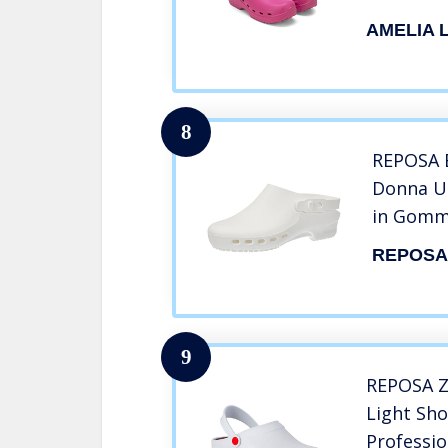
Numeric_
AMELIA 
8
REPOSA E
Donna U
in Gomma
e Giardi
REPOSA
Laccetto
Comodo, 
Made in 
9
REPOSA Zo
Light Sho
Professio