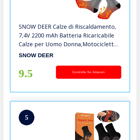
SNOW DEER Calze di Riscaldamento,
7,4V 2200 mAh Batteria Ricaricabile
Calze per Uomo Donna,Motocicletta
Calze Invernali in Cotone Caldo per
SNOW DEER
Piedi Cronicamente Freddi,
Scaldapiedi Calze riscaldate
9.5
Controlla Su Amazon
5