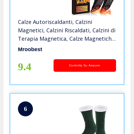
Calze Autoriscaldanti, Calzini
Magnetici, Calzini Riscaldati, Calzini di
Terapia Magnetica, Calze Magnetiche
Unisex Autoriscaldanti Tormalina
Mroobest
Calda Calze, per all’aperto, piedi
freddi, campeggio
9.4
Controlla Su Amazon
6