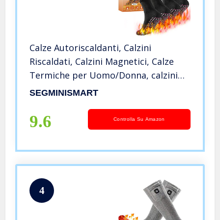
Calze Autoriscaldanti, Calzini
Riscaldati, Calzini Magnetici, Calze
Termiche per Uomo/Donna, calzini
con Tormalina,Calzini da Esterno per
SEGMINISMART
lo sport all’aperto e da campeggio,
escursioni, pesca,ciclismo
9.6
Controlla Su Amazon
4