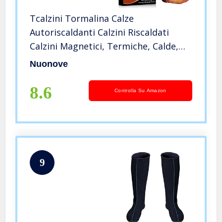
Tcalzini Tormalina Calze
Autoriscaldanti Calzini Riscaldati
Calzini Magnetici, Termiche, Calde,
Scaldamuscoli, Caldi, Invernali,
Nuonove
Lavabile, per Uomo e Donna, Nero,
2PC, Regalo di Natale
8.6
Controlla Su Amazon
9