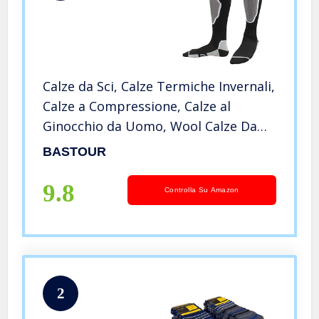
Calze da Sci, Calze Termiche Invernali,
Calze a Compressione, Calze al
Ginocchio da Uomo, Wool Calze Da
Sci, Calze Tecniche Da Sci Alpinismo,
BASTOUR
Calze Lunghe da Lavoro per Sci,
Alpinismo, Viaggi, 39-45
9.8
Controlla Su Amazon
2