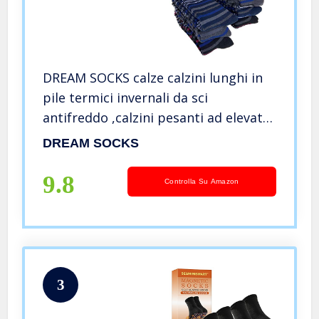
DREAM SOCKS calze calzini lunghi in
pile termici invernali da sci
antifreddo ,calzini pesanti ad elevato
isolamento termico,vari assortimenti.
DREAM SOCKS
(3-pack or 6-pack) (41-46, 6 paia
set.RIGATO)
9.8
Controlla Su Amazon
3