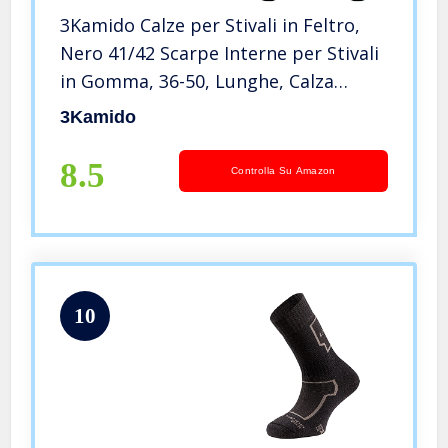
3Kamido Calze per Stivali in Feltro,
Nero 41/42 Scarpe Interne per Stivali
in Gomma, 36-50, Lunghe, Calza
Donna, Uomo, Inserto riscaldante in
3Kamido
Feltro, Calze Termiche
8.5
Controlla Su Amazon
10