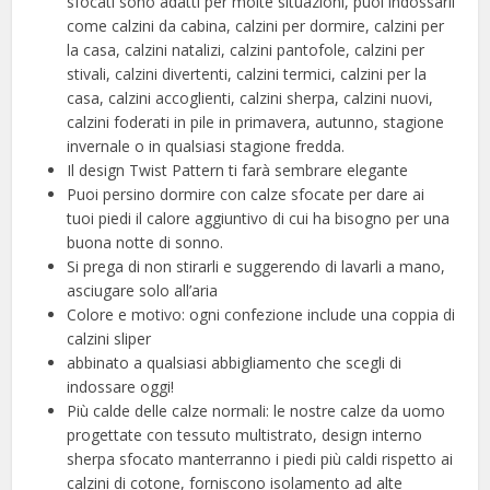
sfocati sono adatti per molte situazioni, puoi indossarli
come calzini da cabina, calzini per dormire, calzini per
la casa, calzini natalizi, calzini pantofole, calzini per
stivali, calzini divertenti, calzini termici, calzini per la
casa, calzini accoglienti, calzini sherpa, calzini nuovi,
calzini foderati in pile in primavera, autunno, stagione
invernale o in qualsiasi stagione fredda.
Il design Twist Pattern ti farà sembrare elegante
Puoi persino dormire con calze sfocate per dare ai
tuoi piedi il calore aggiuntivo di cui ha bisogno per una
buona notte di sonno.
Si prega di non stirarli e suggerendo di lavarli a mano,
asciugare solo all’aria
Colore e motivo: ogni confezione include una coppia di
calzini sliper
abbinato a qualsiasi abbigliamento che scegli di
indossare oggi!
Più calde delle calze normali: le nostre calze da uomo
progettate con tessuto multistrato, design interno
sherpa sfocato manterranno i piedi più caldi rispetto ai
calzini di cotone, forniscono isolamento ad alte