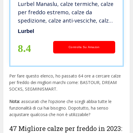
Lurbel Manaslu, calze termiche, calze
per freddo estremo, calze da
spedizione, calze anti-vesciche, calze
in lana, calze anti-odore, calze senza
Lurbel
cuciture., Grigio – Sabbia, L
8.4
Controlla Su Amazon
Per fare questo elenco, ho passato 64 ore a cercare calze
per freddo dei migliori marchi come: BASTOUR, DREAM
SOCKS, SEGMINISMART.
Nota:
assicurati che l’opzione che scegli abbia tutte le
funzionalità di cui hai bisogno. Dopotutto, ha senso
acquistare qualcosa che non è utilizzabile?
47 Migliore calze per freddo in 2023: