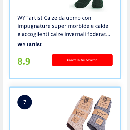
WYTartist Calze da uomo con
impugnature super morbide e calde
e accoglienti calze invernali foderate
in pile, Twist Verde, Taglia unica
WYTartist
8.9
Controlla Su Amazon
7