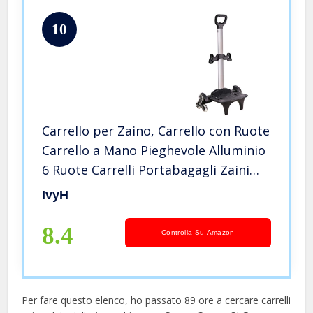
10
Carrello per Zaino, Carrello con Ruote
Carrello a Mano Pieghevole Alluminio
6 Ruote Carrelli Portabagagli Zaini
Trolley per Bambini Adolescenti
IvyH
Adulti Scuola Viaggi
8.4
Controlla Su Amazon
Per fare questo elenco, ho passato 89 ore a cercare carrelli