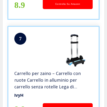
8.9
Controlla Su Amazon
7
Carrello per zaino – Carrello con
ruote Carrello in alluminio per
carrello senza rotelle Lega di
alluminio (blu, 6 ruote)
IvyH