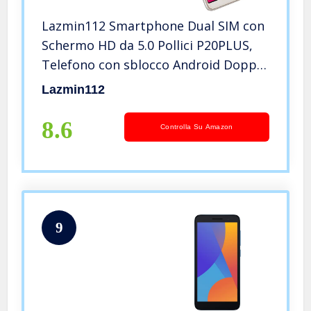
Lazmin112 Smartphone Dual SIM con
Schermo HD da 5.0 Pollici P20PLUS,
Telefono con sblocco Android Doppia
Fotocamera da 200 W 512 MB +
Lazmin112
4G(Oro)
8.6
Controlla Su Amazon
9