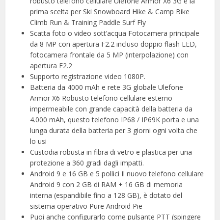
robusto telefono cellulare Ulefone Armor X6 3G è la
prima scelta per Ski Snowboard Hike & Camp Bike
Climb Run & Training Paddle Surf Fly
Scatta foto o video sott’acqua Fotocamera principale
da 8 MP con apertura F2.2 incluso doppio flash LED,
fotocamera frontale da 5 MP (interpolazione) con
apertura F2.2
Supporto registrazione video 1080P.
Batteria da 4000 mAh e rete 3G globale Ulefone
Armor X6 Robusto telefono cellulare esterno
impermeabile con grande capacità della batteria da
4.000 mAh, questo telefono IP68 / IP69K porta e una
lunga durata della batteria per 3 giorni ogni volta che
lo usi
Custodia robusta in fibra di vetro e plastica per una
protezione a 360 gradi dagli impatti.
Android 9 e 16 GB e 5 pollici Il nuovo telefono cellulare
Android 9 con 2 GB di RAM + 16 GB di memoria
interna (espandibile fino a 128 GB), è dotato del
sistema operativo Pure Android Pie
Puoi anche configurarlo come pulsante PTT (spingere