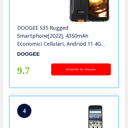
DOOGEE S35 Rugged
Smartphone[2022], 4350mAh
Economici Cellulari, Andriod 11 4G
Dual SIM Telefono Cellulare, Quad-
DOOGEE
Core 3 + 16GB, 512GB Espandibili,
Fotocamera AI da 13MP, 5 Pollici HD+,
9.7
Controlla Su Amazon
IP68/IP69K, GPS
4