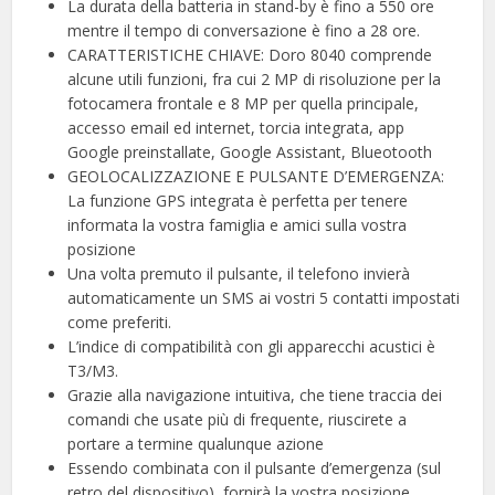
La durata della batteria in stand-by è fino a 550 ore
mentre il tempo di conversazione è fino a 28 ore.
CARATTERISTICHE CHIAVE: Doro 8040 comprende
alcune utili funzioni, fra cui 2 MP di risoluzione per la
fotocamera frontale e 8 MP per quella principale,
accesso email ed internet, torcia integrata, app
Google preinstallate, Google Assistant, Blueotooth
GEOLOCALIZZAZIONE E PULSANTE D’EMERGENZA:
La funzione GPS integrata è perfetta per tenere
informata la vostra famiglia e amici sulla vostra
posizione
Una volta premuto il pulsante, il telefono invierà
automaticamente un SMS ai vostri 5 contatti impostati
come preferiti.
L’indice di compatibilità con gli apparecchi acustici è
T3/M3.
Grazie alla navigazione intuitiva, che tiene traccia dei
comandi che usate più di frequente, riuscirete a
portare a termine qualunque azione
Essendo combinata con il pulsante d’emergenza (sul
retro del dispositivo), fornirà la vostra posizione