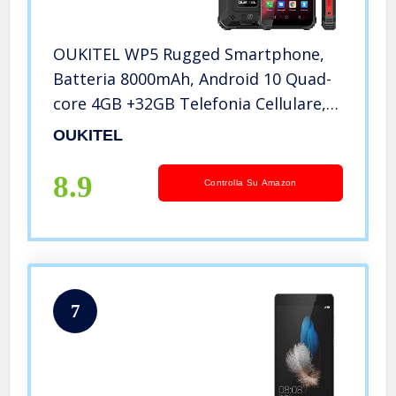
OUKITEL WP5 Rugged Smartphone,
Batteria 8000mAh, Android 10 Quad-
core 4GB +32GB Telefonia Cellulare,
IP68 Antiurto Telefono Robusto,
OUKITEL
Display 5.5 Pollici, Triple-Camera
Smartphone, Dual SIM/OTG/GPS
8.9
Controlla Su Amazon
7