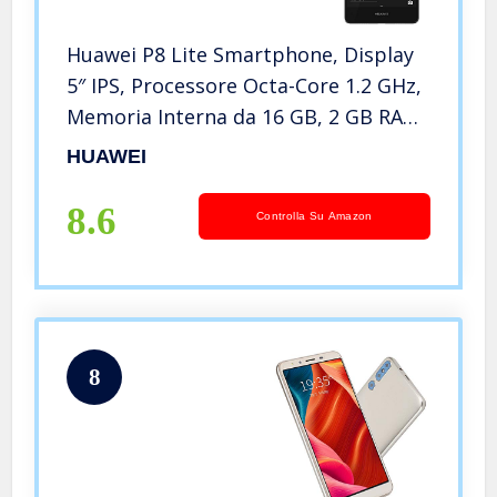
Huawei P8 Lite Smartphone, Display
5″ IPS, Processore Octa-Core 1.2 GHz,
Memoria Interna da 16 GB, 2 GB RAM,
Fotocamera 13 MP, monoSIM,
HUAWEI
Android 5.0, Nero [Italia]
8.6
Controlla Su Amazon
8