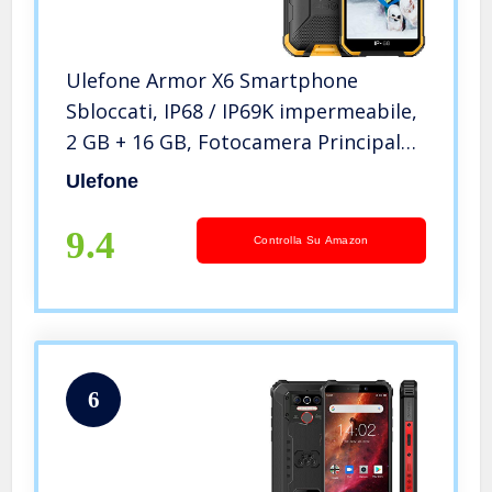
Ulefone Armor X6 Smartphone
Sbloccati, IP68 / IP69K impermeabile,
2 GB + 16 GB, Fotocamera Principale
da 8 MP, Fotocamera frontale da 5
Ulefone
MP, Android 9.0, 5,0 pollici, 4000 mAh
– Arancio
9.4
Controlla Su Amazon
6