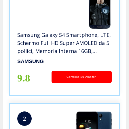
Samsung Galaxy S4 Smartphone, LTE,
Schermo Full HD Super AMOLED da 5
pollici, Memoria Interna 16GB,
Fotocamera 13 Mpixel, Android 4.2.2,
SAMSUNG
Non Brandizzato, Colore Nero
[Germania]
9.8
Controlla Su Amazon
2