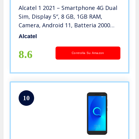
Alcatel 1 2021 – Smartphone 4G Dual
Sim, Display 5″, 8 GB, 1GB RAM,
Camera, Android 11, Batteria 2000
mAh, Ai Aqua [Italia]
Alcatel
8.6
Controlla Su Amazon
10