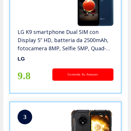
LG K9 smartphone Dual SIM con
Display 5” HD, batteria da 2500mAh,
fotocamera 8MP, Selfie 5MP, Quad-
Core 1.3GHz, Memoria 16GB, 2GB
LG
RAM, Android 7.1.2 Nougat, Moroccan
Blue [Italia]
9.8
Controlla Su Amazon
3