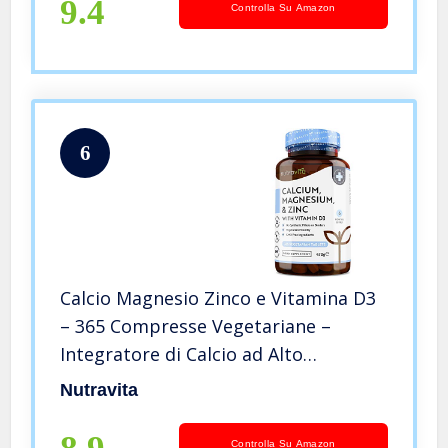
9.4
Controlla Su Amazon
6
Calcio Magnesio Zinco e Vitamina D3
– 365 Compresse Vegetariane –
Integratore di Calcio ad Alto
Dosaggio – Fornitura per 6 Mesi di
Nutravita
Integratore Osseo – Prodotto nel
Regno Unito da Nutravita
Controlla Su Amazon