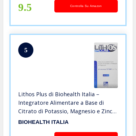
9.5
Controlla Su Amazon
5
Lithos Plus di Biohealth Italia –
Integratore Alimentare a Base di
Citrato di Potassio, Magnesio e Zinco
– Barattolo da 60 compresse
BIOHEALTH ITALIA