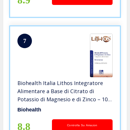
8.9
7
Biohealth Italia Lithos Integratore
Alimentare a Base di Citrato di
Potassio di Magnesio e di Zinco – 100
Compresse
Biohealth
8.8
Controlla Su Amazon