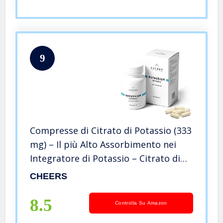
9
Compresse di Citrato di Potassio (333
mg) – Il più Alto Assorbimento nei
Integratore di Potassio – Citrato di
Potassio Puro 90 Capsule Vegane –
CHEERS
Cheers
8.5
Controlla Su Amazon