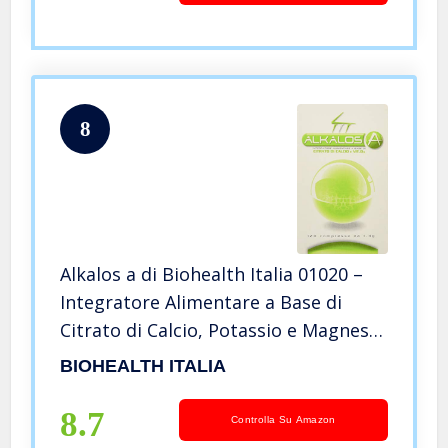
8
Alkalos a di Biohealth Italia 01020 –
Integratore Alimentare a Base di
Citrato di Calcio, Potassio e Magnesio
con Vitamine D – Barattolo da 120
BIOHEALTH ITALIA
Compresse
8.7
Controlla Su Amazon