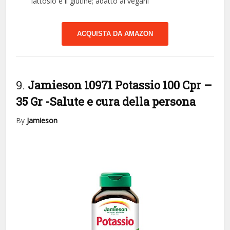
lattosio e il glutine; adatto ai vegani
ACQUISTA DA AMAZON
9.
Jamieson 10971 Potassio 100 Cpr –
35 Gr
-Salute e cura della persona
By
Jamieson