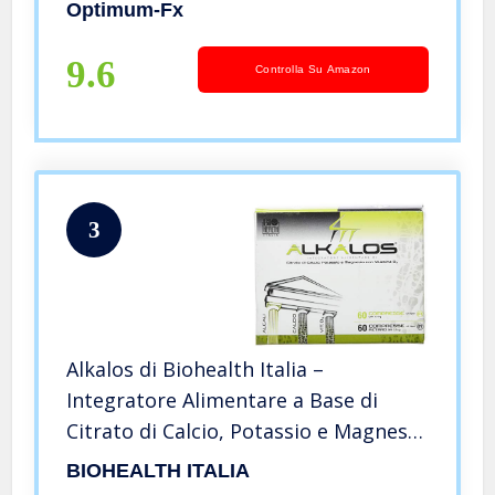
Compresse da 900 mg
Optimum-Fx
9.6
Controlla Su Amazon
3
Alkalos di Biohealth Italia –
Integratore Alimentare a Base di
Citrato di Calcio, Potassio e Magnesio
con Vitamine D – Barattolo A 60
BIOHEALTH ITALIA
compresse + Barattolo B 60