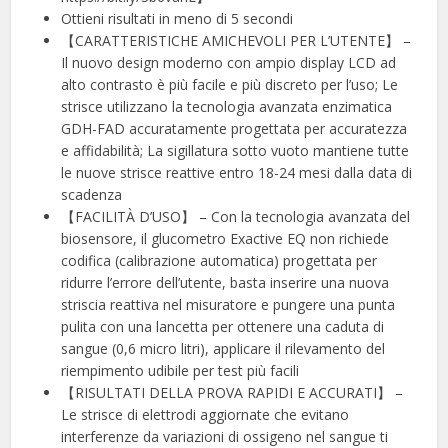
Ottieni risultati in meno di 5 secondi
【CARATTERISTICHE AMICHEVOLI PER L’UTENTE】 –
Il nuovo design moderno con ampio display LCD ad
alto contrasto è più facile e più discreto per l’uso; Le
strisce utilizzano la tecnologia avanzata enzimatica
GDH-FAD accuratamente progettata per accuratezza
e affidabilità; La sigillatura sotto vuoto mantiene tutte
le nuove strisce reattive entro 18-24 mesi dalla data di
scadenza
【FACILITÀ D’USO】 – Con la tecnologia avanzata del
biosensore, il glucometro Exactive EQ non richiede
codifica (calibrazione automatica) progettata per
ridurre l’errore dell’utente, basta inserire una nuova
striscia reattiva nel misuratore e pungere una punta
pulita con una lancetta per ottenere una caduta di
sangue (0,6 micro litri), applicare il rilevamento del
riempimento udibile per test più facili
【RISULTATI DELLA PROVA RAPIDI E ACCURATI】 –
Le strisce di elettrodi aggiornate che evitano
interferenze da variazioni di ossigeno nel sangue ti