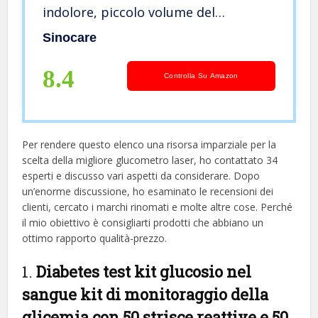
indolore, piccolo volume del
campione (0,6 μl), avviso luminoso,
Sinocare
promemoria del linguaggio per il
diabete
8.4
Controlla Su Amazon
Per rendere questo elenco una risorsa imparziale per la
scelta della migliore glucometro laser, ​​ho contattato 34
esperti e discusso vari aspetti da considerare. Dopo
un’enorme discussione, ho esaminato le recensioni dei
clienti, cercato i marchi rinomati e molte altre cose. Perché
il mio obiettivo è consigliarti prodotti che abbiano un
ottimo rapporto qualità-prezzo.
1.
Diabetes test kit glucosio nel
sangue kit di monitoraggio della
glicemia con 50 strisce reattive e 50