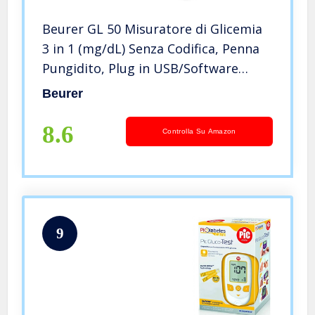
Beurer GL 50 Misuratore di Glicemia
3 in 1 (mg/dL) Senza Codifica, Penna
Pungidito, Plug in USB/Software
Integrato e Misuratore in un Solo
Beurer
Strumento, Nero
8.6
Controlla Su Amazon
9