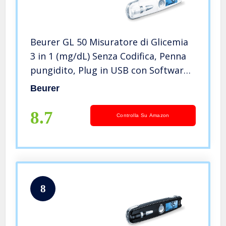
Beurer GL 50 Misuratore di Glicemia
3 in 1 (mg/dL) Senza Codifica, Penna
pungidito, Plug in USB con Software
Integrato e Misuratore in un Solo
Beurer
Strumento, Colore Bianco
8.7
Controlla Su Amazon
8