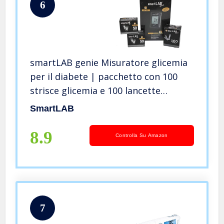
6
smartLAB genie Misuratore glicemia
per il diabete | pacchetto con 100
strisce glicemia e 100 lancette
pungidito | glucometro con
SmartLAB
pungidito
8.9
Controlla Su Amazon
7