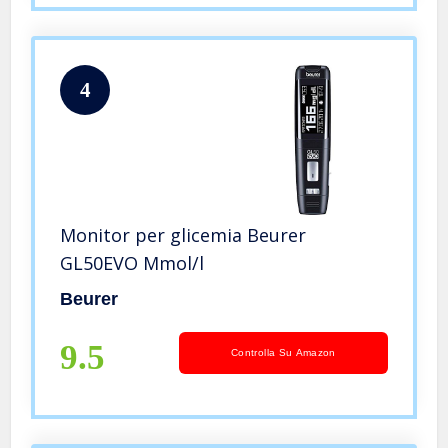
4
Monitor per glicemia Beurer
GL50EVO Mmol/l
Beurer
9.5
Controlla Su Amazon