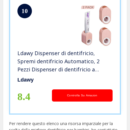
10
Ldawy Dispenser di dentifricio,
Spremi dentifricio Automatico, 2
Pezzi Dispenser di dentifricio a
Parete per Bagno
Ldawy
8.4
Controlla Su Amazon
Per rendere questo elenco una risorsa imparziale per la
scelta della migliore dentifricio per bambini, ​​ho contattato