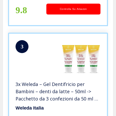
9.8
Controlla Su Amazon
3
3x Weleda – Gel Dentifricio per
Bambini – denti da latte – 50ml ->
Pacchetto da 3 confezioni da 50 ml +
in OMAGGIO Tisana Alle Erbe
Weleda Italia
Tisaniamo