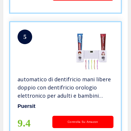
5
automatico di dentifricio mani libere
doppio con dentifricio orologio
elettronico per adulti e bambini
super Sticky accessori da bagno
Puersit
Puersit
9.4
Controlla Su Amazon