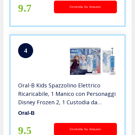
9.7
Controlla Su Amazon
4
Oral-B Kids Spazzolino Elettrico
Ricaricabile, 1 Manico con Personaggi
Disney Frozen 2, 1 Custodia da
Viaggio, dai 3 Anni in Su
Oral-B
9.5
Controlla Su Amazon