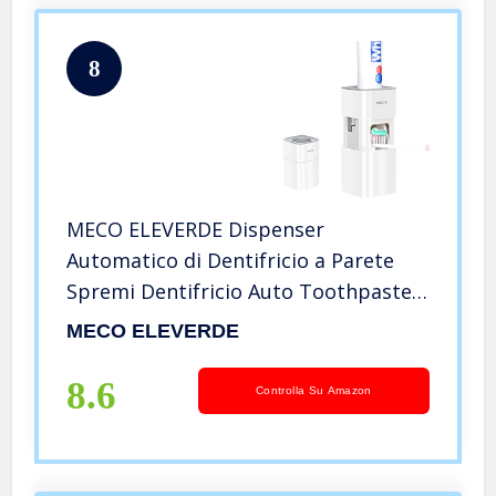
8
MECO ELEVERDE Dispenser
Automatico di Dentifricio a Parete
Spremi Dentifricio Auto Toothpaste
Dispenser Antipolvere per Bagno
MECO ELEVERDE
Doccia con Adesive Montaggio Facile
per Adulti Bambini Famiglia
8.6
Controlla Su Amazon