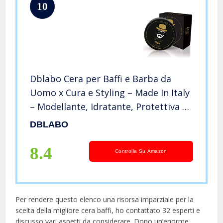
10
Dblabo Cera per Baffi e Barba da
Uomo x Cura e Styling – Made In Italy
– Modellante, Idratante, Protettiva –
Peli Nutriti per Tutto il Giorno
DBLABO
8.4
Controlla Su Amazon
Per rendere questo elenco una risorsa imparziale per la
scelta della migliore cera baffi, ​​ho contattato 32 esperti e
discusso vari aspetti da considerare. Dopo un’enorme