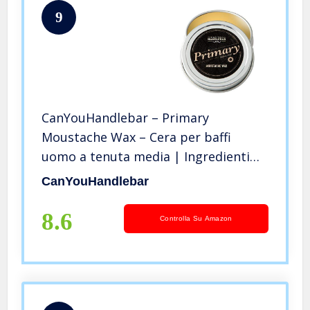
9
CanYouHandlebar – Primary
Moustache Wax – Cera per baffi
uomo a tenuta media | Ingredienti
naturali | 28,3 gr. Latta in acciaio
CanYouHandlebar
inox antischiacciamento
8.6
Controlla Su Amazon