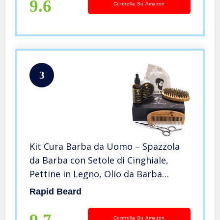
9.6
Controlla Su Amazon
3
Kit Cura Barba da Uomo – Spazzola
da Barba con Setole di Cinghiale,
Pettine in Legno, Olio da Barba
Naturale, Balsamo da Barba, Crema
Rapid Beard
Cera Baffi, Forbici Barbiere – Crescita
e Styling Regalo Uomini
Controlla Su Amazon