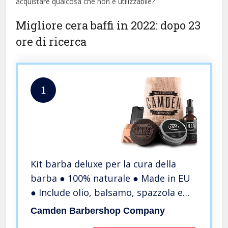
acquistare qualcosa che non è utilizzabile?
Migliore cera baffi in 2022: dopo 23
ore di ricerca
1
Kit barba deluxe per la cura della
barba ● 100% naturale ● Made in EU
● Include olio, balsamo, spazzola e
pettine per la cura della barba ● Set
Camden Barbershop Company
regalo per uomo di Camden