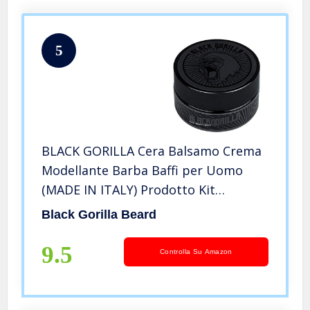
5
BLACK GORILLA Cera Balsamo Crema
Modellante Barba Baffi per Uomo
(MADE IN ITALY) Prodotto Kit
Trattamento Ammorbidente Per La
Black Gorilla Beard
Cura Della Barba – Condizionatore
Emoliente QUALITA’ TOP IN ITALIA
9.5
Controlla Su Amazon