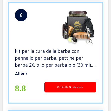
6
kit per la cura della barba con
pennello per barba, pettine per
barba 2X, olio per barba bio (30 ml),
balsamo per baffi (30g) Barba Forbici
Aliver
per uomo Barba Styling Shaping and
Growth.
8.8
Controlla Su Amazon