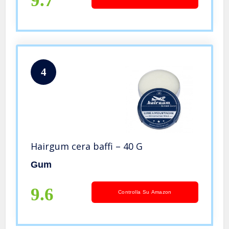
9.7
4
Hairgum cera baffi – 40 G
Gum
9.6
Controlla Su Amazon