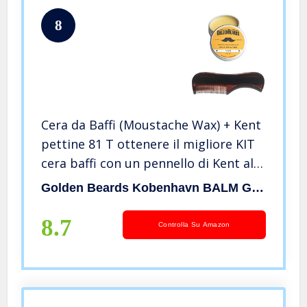
8
Cera da Baffi (Moustache Wax) + Kent
pettine 81 T ottenere il migliore KIT
cera baffi con un pennello di Kent al
miglior prezzo,risparmiare denaro
Golden Beards Kobenhavn BALM GROOMING OIL
ordinando questi due prodotti!
Prodotto artigianale!
8.7
Controlla Su Amazon