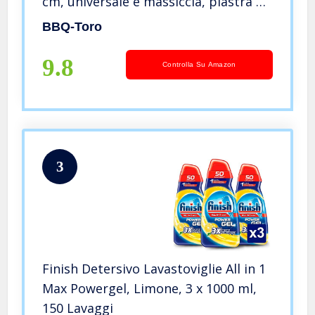
cm, universale e massiccia, piastra di
cottura per grill a carbone e a gas e
BBQ-Toro
altro ancora
9.8
Controlla Su Amazon
3
Finish Detersivo Lavastoviglie All in 1
Max Powergel, Limone, 3 x 1000 ml,
150 Lavaggi