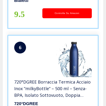
Bialetti
9.5
Controlla Su Amazon
6
720°DGREE Borraccia Termica Acciaio
Inox “milkyBottle“ – 500 ml – Senza-
BPA, Isolato Sottovuoto, Doppia
Parete, A Prova di Perdite Anche per
720°DGREE