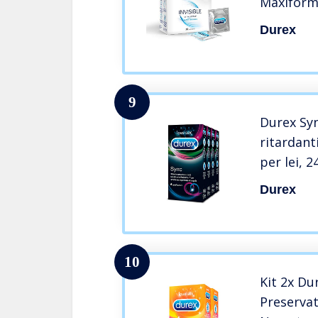
Maxiforma
Durex
9
Durex Syn
ritardanti
per lei, 2
Durex
10
Kit 2x D
Preservat