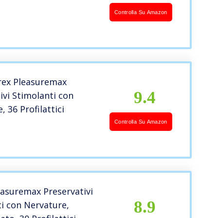
Controlla Su Amazon
urex Pleasuremax
9.4
ivi Stimolanti con
, 36 Profilattici
Controlla Su Amazon
asuremax Preservativi
8.9
i con Nervature,