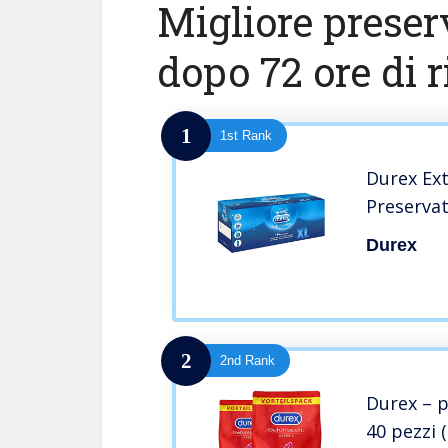
Migliore preser
dopo 72 ore di r
1
1st Rank
Durex Ext
Preservat
Durex
2
2nd Rank
Durex – p
40 pezzi 