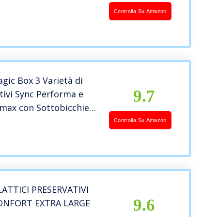
Controlla Su Amazon
gic Box 3 Varietà di
9.7
tivi Sync Performa e
max con Sottobicchieri
o, 72 Profilattici
Controlla Su Amazon
LATTICI PRESERVATIVI
9.6
ONFORT EXTRA LARGE