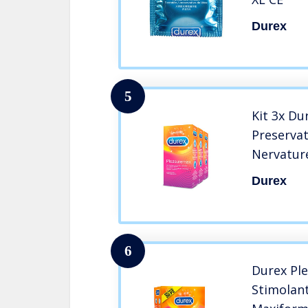
Durex
5
Kit 3x D
Preservat
Nervature
Durex
6
Durex Ple
Stimolant