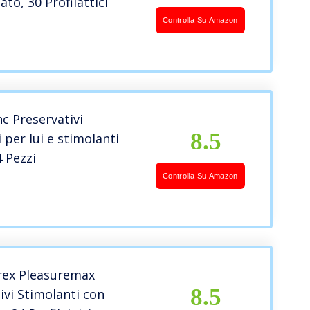
to, 30 Profilattici
Controlla Su Amazon
c Preservativi
8.5
 per lui e stimolanti
4 Pezzi
Controlla Su Amazon
urex Pleasuremax
8.5
ivi Stimolanti con