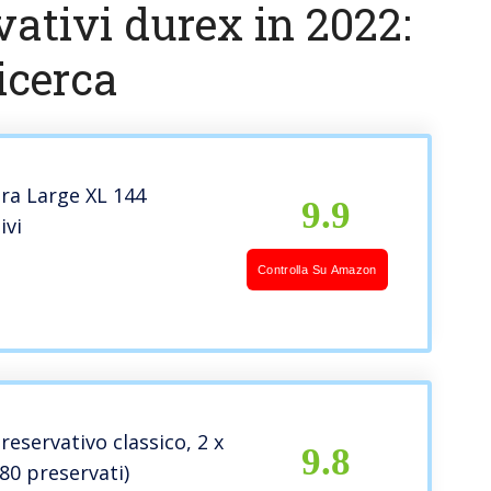
vativi durex in 2022:
icerca
ra Large XL 144
9.9
ivi
Controlla Su Amazon
reservativo classico, 2 x
9.8
(80 preservati)