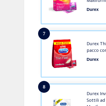
Maxiforma
Durex
7
Durex Thi
pacco con
Durex
8
Durex Inv
Sottili ad