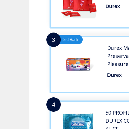
Durex
3
3rd Rank
Durex Ma
Preserva
Pleasure
in Omaggi
Durex
4
50 PROFI
DUREX C
XL CE