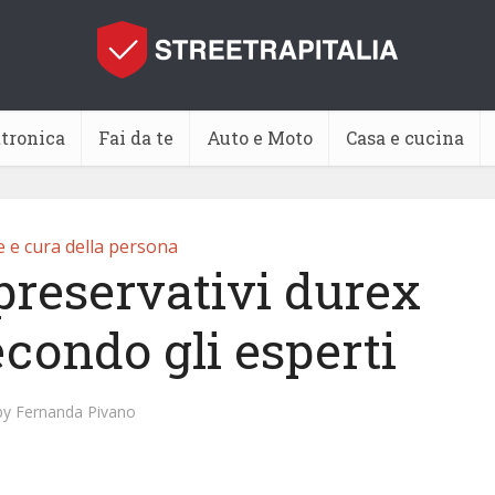
ttronica
Fai da te
Auto e Moto
Casa e cucina
e e cura della persona
preservativi durex
econdo gli esperti
by
Fernanda Pivano