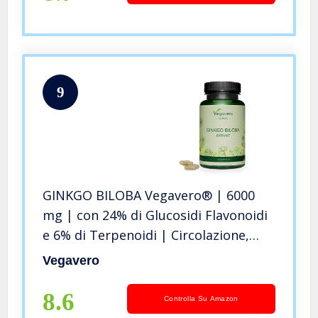
9
GINKGO BILOBA Vegavero® | 6000
mg | con 24% di Glucosidi Flavonoidi
e 6% di Terpenoidi | Circolazione,
Memoria & Concentrazione| 180
Vegavero
capsule | Vegan
8.6
Controlla Su Amazon