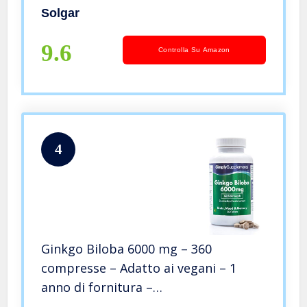
Vegetali
Solgar
9.6
Controlla Su Amazon
4
Ginkgo Biloba 6000 mg – 360
compresse – Adatto ai vegani – 1
anno di fornitura –
SimplySupplements