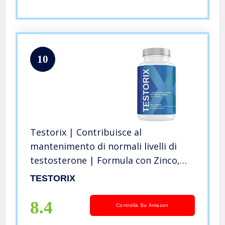
10
Testorix | Contribuisce al
mantenimento di normali livelli di
testosterone | Formula con Zinco,
Ginseng, Maca, L-arginina, Tribulus
TESTORIX
terrestris e Ginkgo Biloba | 90
Capsule Vegetali
8.4
Controlla Su Amazon