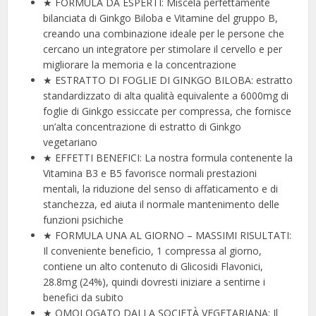
★ FORMULA DA ESPERTI: Miscela perfettamente
bilanciata di Ginkgo Biloba e Vitamine del gruppo B,
creando una combinazione ideale per le persone che
cercano un integratore per stimolare il cervello e per
migliorare la memoria e la concentrazione
★ ESTRATTO DI FOGLIE DI GINKGO BILOBA: estratto
standardizzato di alta qualità equivalente a 6000mg di
foglie di Ginkgo essiccate per compressa, che fornisce
un’alta concentrazione di estratto di Ginkgo
vegetariano
★ EFFETTI BENEFICI: La nostra formula contenente la
Vitamina B3 e B5 favorisce normali prestazioni
mentali, la riduzione del senso di affaticamento e di
stanchezza, ed aiuta il normale mantenimento delle
funzioni psichiche
★ FORMULA UNA AL GIORNO – MASSIMI RISULTATI:
Il conveniente beneficio, 1 compressa al giorno,
contiene un alto contenuto di Glicosidi Flavonici,
28.8mg (24%), quindi dovresti iniziare a sentirne i
benefici da subito
★ OMOLOGATO DALLA SOCIETÀ VEGETARIANA: Il