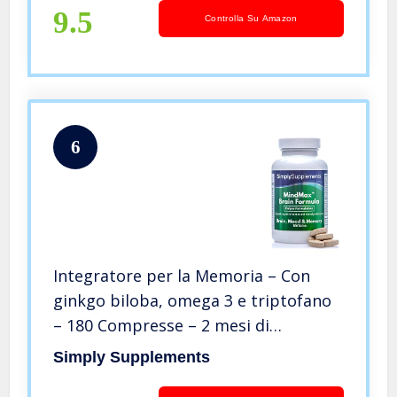
9.5
Controlla Su Amazon
6
Integratore per la Memoria – Con
ginkgo biloba, omega 3 e triptofano
– 180 Compresse – 2 mesi di
trattamento – SimplySupplements
Simply Supplements