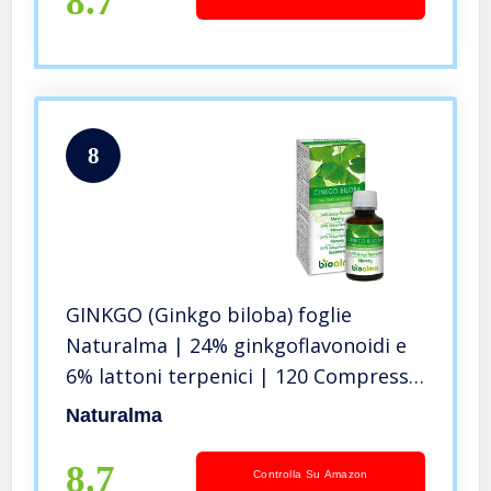
8.7
8
GINKGO (Ginkgo biloba) foglie
Naturalma | 24% ginkgoflavonoidi e
6% lattoni terpenici | 120 Compresse
da 500 mg | Memoria | Integratore
Naturalma
con estratto titolato e concentrato |
Vegano
8.7
Controlla Su Amazon