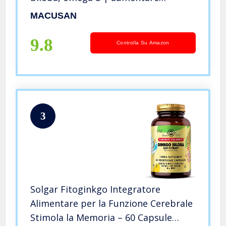
rapidamente il livello lacrimale della
MACUSAN
macula
9.8
Controlla Su Amazon
3
Solgar Fitoginkgo Integratore
Alimentare per la Funzione Cerebrale
Stimola la Memoria – 60 Capsule