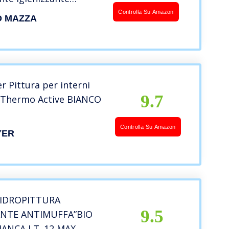
Mazza Bianca Tecnologia
Controlla Su Amazon
O MAZZA
 3M con Microfere di
 Pittura per interni
9.7
 Thermo Active BIANCO
Controlla Su Amazon
YER
 IDROPITTURA
9.5
ANTE ANTIMUFFA”BIO
IANCA LT. 12 MAX