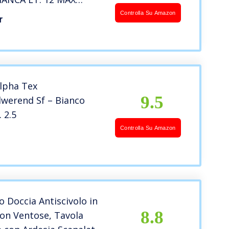
Controlla Su Amazon
r
Alpha Tex
9.5
werend Sf – Bianco
 2.5
Controlla Su Amazon
 Doccia Antiscivolo in
8.8
con Ventose, Tavola