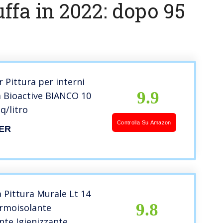
ffa in 2022: dopo 95
Pittura per interni
9.9
a Bioactive BIANCO 10
q/litro
Controlla Su Amazon
ER
 Pittura Murale Lt 14
9.8
rmoisolante
te Igienizzante