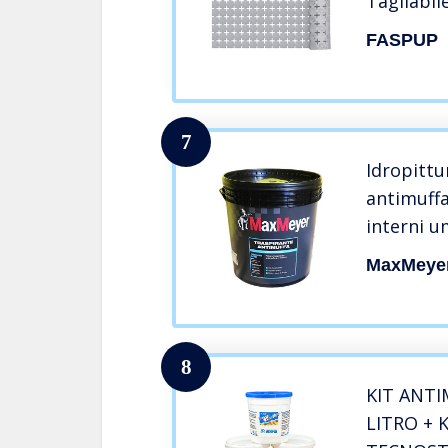
Tagliabil
a Drenag
FASPUP
WC Cucina
Bagno Qua
Antimuff
7
Idropittu
antimuff
interni u
prodotto 
MaxMeye
qualità
8
KIT ANT
LITRO + 