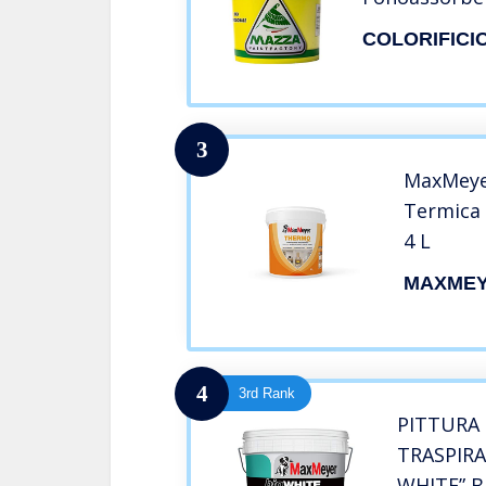
Colorificio 
COLORIFICI
Glass Bubble
Vetro Cave
3
MaxMeyer
Termica
4 L
MAXME
4
3rd Rank
PITTURA
TRASPIR
WHITE” B