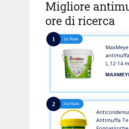
Migliore antimu
ore di ricerca
1
1st Rank
MaxMeyer 
antimuff
L,12-14 m
MAXMEY
2
2nd Rank
Anticondensa
Antimuffa Te
Fonoassorben