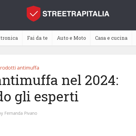
ttronica
Fai da te
Auto e Moto
Casa e cucina
rodotti antimuffa
antimuffa nel 2024:
o gli esperti
by
Fernanda Pivano