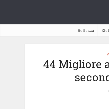
Bellezza
Ele
P
44 Migliore 
second