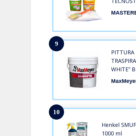
TECNOST
SHIRT O
MASTER
MAPEI
9
PITTURA
TRASPIR
WHITE” B
MaxMeye
10
Henkel SMUFF
1000 ml