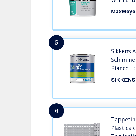
MEYER
MaxMeye
5
Sikkens 
Schimmel
Bianco Lt.
SIKKENS
6
Tappetino
Plastica 