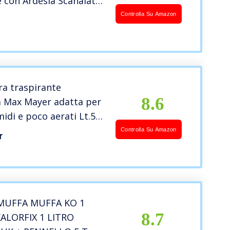
e con Ardesia Scanalata
gio Rapido per Bagno
Controlla Su Amazon
 Piscina, Tappetini da
drati Lavabili
a
ra traspirante
8.6
a Max Mayer adatta per
midi e poco aerati Lt.5,
professionale, ottima
Controlla Su Amazon
r
IMUFFA MUFFA KO 1
8.7
KALORFIX 1 LITRO