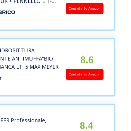
UK + PENNELLO E T-
MAGGIO + PITTURA
Controlla Su Amazon
BRICO
 IDROPITTURA
8.6
ANTE ANTIMUFFA”BIO
IANCA LT. 5 MAX MEYER
Controlla Su Amazon
r
ER Professionale,
8.4