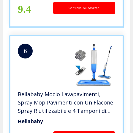
9.4
Controlla Su Amazon
6
Bellababy Mocio Lavapavimenti,
Spray Mop Pavimenti con Un Flacone
Spray Riutilizzabile e 4 Tamponi di
Ricambio, Mop Piatto per Casa,
Bellababy
Cucina, Legno Duro, Laminato,