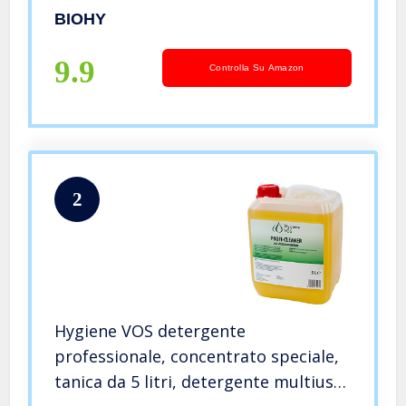
robot di pulizia e aspirazione
BIOHY
(Bodenreiniger für Wischroboter)
9.9
Controlla Su Amazon
2
Hygiene VOS detergente
professionale, concentrato speciale,
tanica da 5 litri, detergente multiuso