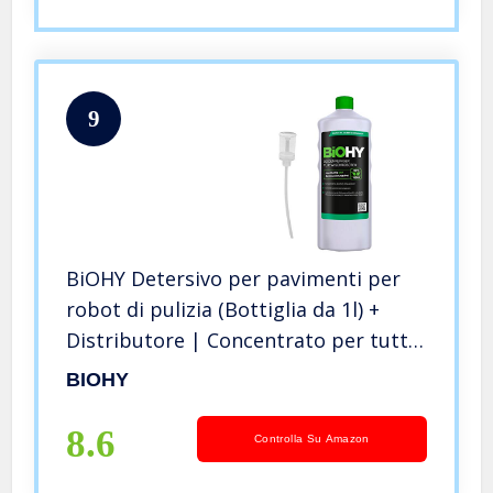
9
BiOHY Detersivo per pavimenti per
robot di pulizia (Bottiglia da 1l) +
Distributore | Concentrato per tutti i
robot di pulizia e aspirazione
BIOHY
(Bodenreiniger für Wischroboter)
8.6
Controlla Su Amazon