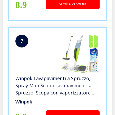
Legno, Ceramica, 450 ml, Blu
8.9
Controlla Su Amazon
7
Winpok Lavapavimenti a Spruzzo,
Spray Mop Scopa Lavapavimenti a
Spruzzo, Scopa con vaporizzatore
Integrato Adatti Legno Laminato in
Winpok
Ceramica Piastrelle per Pavimenti
(verde)