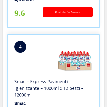
9.6
Controlla Su Amazon
4
Smac – Express Pavimenti
Igienizzante – 1000ml x 12 pezzi –
12000ml
Smac