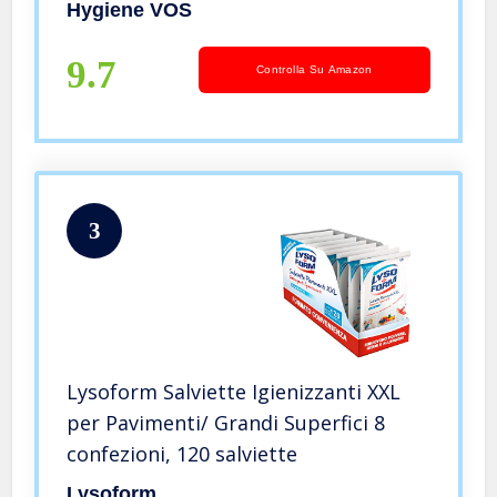
per pulizie domestiche, camper,
Hygiene VOS
roulotte, caravan, barca e yacht
9.7
Controlla Su Amazon
3
Lysoform Salviette Igienizzanti XXL
per Pavimenti/ Grandi Superfici 8
confezioni, 120 salviette
Lysoform