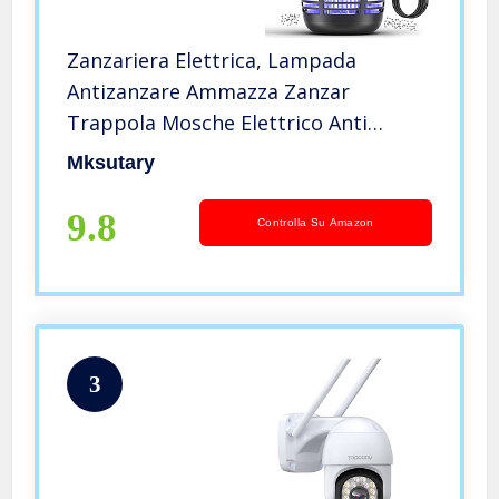
Zanzariera Elettrica, Lampada
Antizanzare Ammazza Zanzar
Trappola Mosche Elettrico Anti
Zanzare Giardino Esterno Interno con
Mksutary
Lampada UV 15W per Contrastare
Mosche Falene Insetti
9.8
Controlla Su Amazon
3