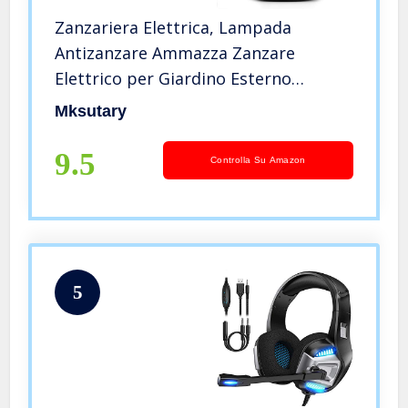
Zanzariera Elettrica, Lampada
Antizanzare Ammazza Zanzare
Elettrico per Giardino Esterno
Interno, 15W UV Trappola Zanzare
Mksutary
Mosquito Killer con Spazzola Pulita e
Copertura per Mosche Falene Insetti
9.5
Controlla Su Amazon
5