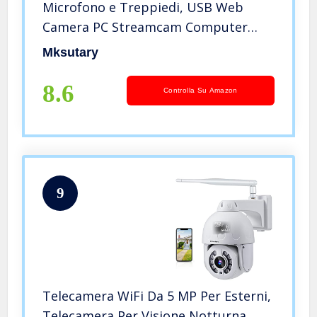
Microfono e Treppiedi, USB Web
Camera PC Streamcam Computer
Camera per Mac Windows
Mksutary
Telecamera per Streaming
Conferenza Studio Videochiamate
8.6
Controlla Su Amazon
9
Telecamera WiFi Da 5 MP Per Esterni,
Telecamera Per Visione Notturna