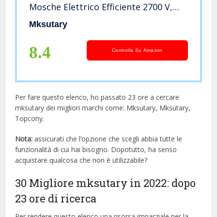
Mosche Elettrico Efficiente 2700 V,
Luce a LED e Protezione in Rete di
Mksutary
Sicurezza a Tre Strati Racchetta
Elettrica Zanzare
8.4
Controlla Su Amazon
Per fare questo elenco, ho passato 23 ore a cercare
mksutary dei migliori marchi come: Mksutary, Mksutary,
Topcony.
Nota:
assicurati che l’opzione che scegli abbia tutte le
funzionalità di cui hai bisogno. Dopotutto, ha senso
acquistare qualcosa che non è utilizzabile?
30 Migliore mksutary in 2022: dopo
23 ore di ricerca
Per rendere questo elenco una risorsa imparziale per la