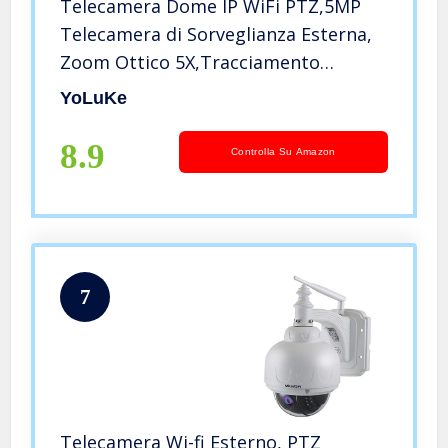
Telecamera Dome IP WiFi PTZ,5MP
Telecamera di Sorveglianza Esterna,
Zoom Ottico 5X,Tracciamento
Automatico,IP66 Metallo,
YoLuKe
Rilevamento Intelligente
Umanoide,Audio Bidirezionale e Slot
8.9
Controlla Su Amazon
per Schede SD
7
Telecamera Wi-fi Esterno, PTZ