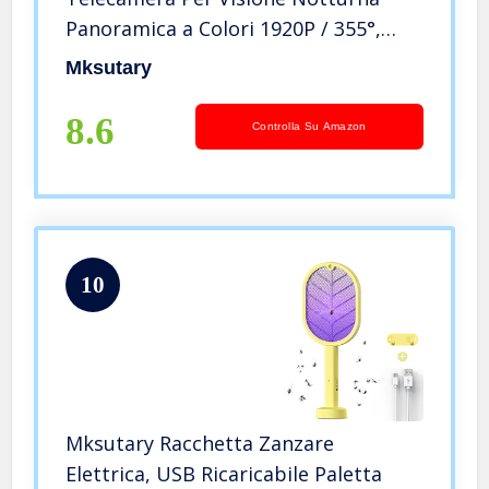
Panoramica a Colori 1920P / 355°,
Telecamera Impermeabile IP 65,
Mksutary
Audio a Due Canali, Rilevamento
Automatico Del Tracciamento Umano
8.6
Controlla Su Amazon
10
Mksutary Racchetta Zanzare
Elettrica, USB Ricaricabile Paletta