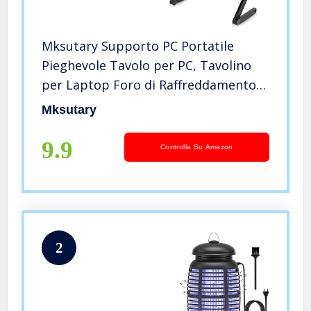
Mksutary Supporto PC Portatile
Pieghevole Tavolo per PC, Tavolino
per Laptop Foro di Raffreddamento,
Adatto a Letto/Sofà/Tavola,
Mksutary
Supporto PC Regolabile e Pieghevole
9.9
Controlla Su Amazon
2