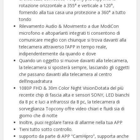
rotazione orizzontale a 355° e verticale a 120°,
fornendo alla tua casa una protezione a 360° a tutto
tondo
Rilevamento Audio & Movimento a due ModiCon
microfono e altoparlanti integrati ti consentono di
comunicare meglio con chiunque si trova davanti alla
telecamera attraverso l’APP in tempo reale,
indipendentemente da quando e dove
Quando un oggetto si muove davanti alla telecamera,
la telecamera si sposterà sempre, lasciando gli oggetti
che passano davanti alla telecamera al centro
dell’inquadratura
1080P FHD & 30m Color Night VisionDotata del più
recente chip di fascia alta e sensori SONY, LED bianchi
da 8 pc e luci a infrarossi da 8 pc, la telecamera di
sorveglianza Topcony offre video chiari e fluidi sia di
giorno che di notte
Inoltre, puoi regolare l’area di allarme nella tua APP
Tieni tutto sotto controllo.
supporto da parte di APP “CamHipro”, supporta anche