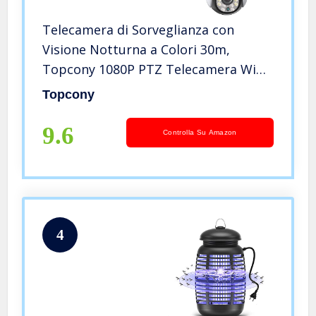
Telecamera di Sorveglianza con
Visione Notturna a Colori 30m,
Topcony 1080P PTZ Telecamera Wifi
Esterno/Interno con Pan 355° e Tilt
Topcony
90°, Tracciamento Automatico,
Impermeabile IP66, Supporto
9.6
Controlla Su Amazon
ONVIF/NVR
4