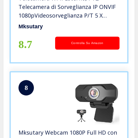
Telecamera di Sorveglianza IP ONVIF
1080pVideosorveglianza P/T 5 X
Zoom Visione Notturna 20M
Mksutary
Rilevazione del Movimento
Monitoraggio Remoto tramite
8.7
Controlla Su Amazon
PC/Smartphone/Tablet
8
Mksutary Webcam 1080P Full HD con