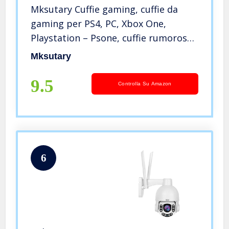
Mksutary Cuffie gaming, cuffie da
gaming per PS4, PC, Xbox One,
Playstation – Psone, cuffie rumorose
riduzione dei cuscinetti chiusi
Mksutary
professionali con microfono pulito
suono 3,5 mm
9.5
Controlla Su Amazon
6