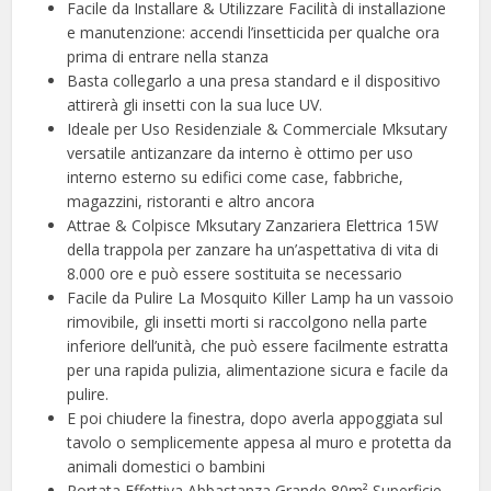
Facile da Installare & Utilizzare Facilità di installazione
e manutenzione: accendi l’insetticida per qualche ora
prima di entrare nella stanza
Basta collegarlo a una presa standard e il dispositivo
attirerà gli insetti con la sua luce UV.
Ideale per Uso Residenziale & Commerciale Mksutary
versatile antizanzare da interno è ottimo per uso
interno esterno su edifici come case, fabbriche,
magazzini, ristoranti e altro ancora
Attrae & Colpisce Mksutary Zanzariera Elettrica 15W
della trappola per zanzare ha un’aspettativa di vita di
8.000 ore e può essere sostituita se necessario
Facile da Pulire La Mosquito Killer Lamp ha un vassoio
rimovibile, gli insetti morti si raccolgono nella parte
inferiore dell’unità, che può essere facilmente estratta
per una rapida pulizia, alimentazione sicura e facile da
pulire.
E poi chiudere la finestra, dopo averla appoggiata sul
tavolo o semplicemente appesa al muro e protetta da
animali domestici o bambini
Portata Effettiva Abbastanza Grande 80m² Superficie