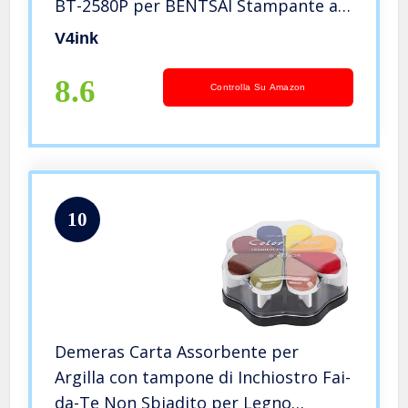
BT-2580P per BENTSAI Stampante a
Getto D’inchiostro Portatile BT-
V4ink
HH6105B2 BT-HH6105B3 B10 Mini
8.6
Controlla Su Amazon
10
Demeras Carta Assorbente per
Argilla con tampone di Inchiostro Fai-
da-Te Non Sbiadito per Legno