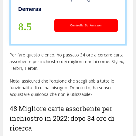
Dipinto con Le Dita(1007 Provence,
Demeras
Polar Animals)
8.5
Controlla Su Amazon
Per fare questo elenco, ho passato 34 ore a cercare carta
assorbente per inchiostro dei migliori marchi come: Stylex,
Herbin, Herbin.
Nota:
assicurati che l’opzione che scegli abbia tutte le
funzionalità di cui hai bisogno. Dopotutto, ha senso
acquistare qualcosa che non è utilizzabile?
48 Migliore carta assorbente per
inchiostro in 2022: dopo 34 ore di
ricerca