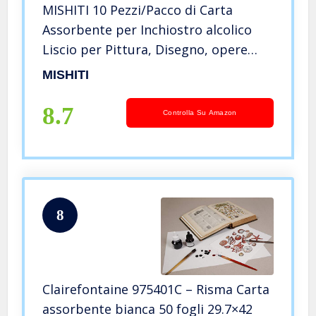
MISHITI 10 Pezzi/Pacco di Carta
Assorbente per Inchiostro alcolico
Liscio per Pittura, Disegno, opere
d’Arte, Artigianato Fai da Te
MISHITI
8.7
Controlla Su Amazon
8
Clairefontaine 975401C – Risma Carta
assorbente bianca 50 fogli 29.7×42