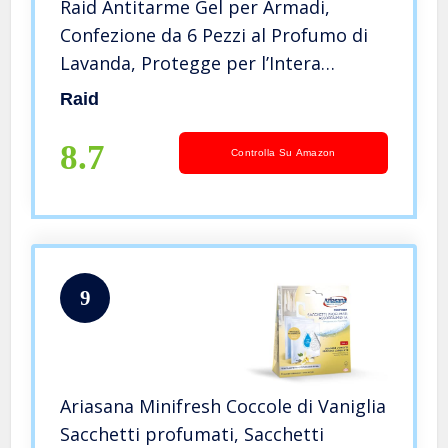
Raid Antitarme Gel per Armadi,
Confezione da 6 Pezzi al Profumo di
Lavanda, Protegge per l’Intera
Stagione
Raid
8.7
Controlla Su Amazon
9
Ariasana Minifresh Coccole di Vaniglia
Sacchetti profumati, Sacchetti