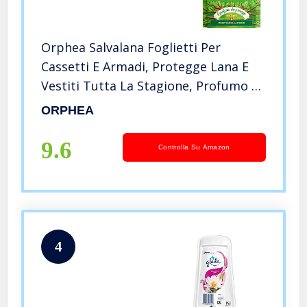
Orphea Salvalana Foglietti Per
Cassetti E Armadi, Protegge Lana E
Vestiti Tutta La Stagione, Profumo Di
Cedro, 12 Foglietti Emanatori
ORPHEA
9.6
Controlla Su Amazon
4