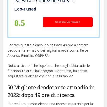
Palestra – Confezione da 8 –
Neutralizza l’Odore di Sudore –
Eco-Fused
Ottimo anche per Casa, Ufficio e Auto
– Semplice Meccanismo – Fresco
8.5
Controlla Su Amazon
Oceano
Per fare questo elenco, ho passato 49 ore a cercare
deodorante armadio dei migliori marchi come: Felce
Azzurra, Emulsio, ORPHEA.
Nota:
assicurati che l’opzione che scegli abbia tutte le
funzionalità di cui hai bisogno. Dopotutto, ha senso
acquistare qualcosa che non è utilizzabile?
50 Migliore deodorante armadio in
2022: dopo 49 ore di ricerca
Per rendere questo elenco una risorsa imparziale per la