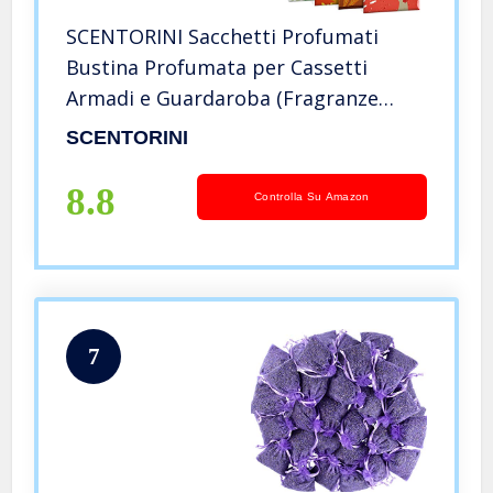
SCENTORINI Sacchetti Profumati
Bustina Profumata per Cassetti
Armadi e Guardaroba (Fragranze
Varie, 30g x 10bustine)
SCENTORINI
8.8
Controlla Su Amazon
7