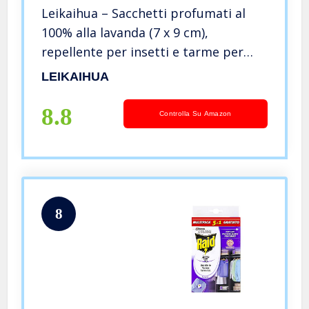
Leikaihua – Sacchetti profumati al
100% alla lavanda (7 x 9 cm),
repellente per insetti e tarme per
vestiti, cassetti, armadi, scarpe,
LEIKAIHUA
viaggi, sonno, auto,
8.8
Controlla Su Amazon
8