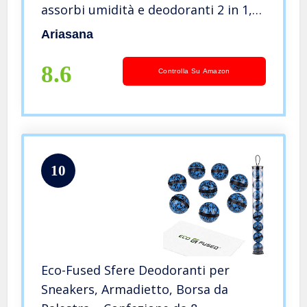
assorbi umidità e deodoranti 2 in 1,
Deodorante cassetti, armadi e piccoli
Ariasana
ambienti, sacchetti 2x50g
8.6
Controlla Su Amazon
10
Eco-Fused Sfere Deodoranti per
Sneakers, Armadietto, Borsa da