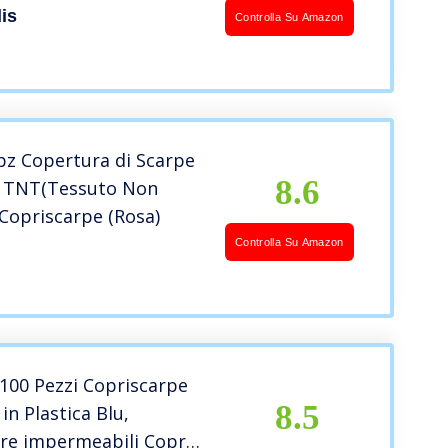
is
Controlla Su Amazon
pz Copertura di Scarpe
8.6
 TNT(Tessuto Non
Copriscarpe (Rosa)
Controlla Su Amazon
100 Pezzi Copriscarpe
8.5
n Plastica Blu,
re impermeabili Copri