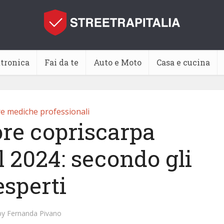
ttronica
Fai da te
Auto e Moto
Casa e cucina
re mediche professionali
ore copriscarpa
 2024: secondo gli
esperti
by
Fernanda Pivano