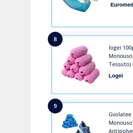
Euromed
8
logei 100
Monouso
Tessuto) 
Logei
9
Gvolatee 
Monouso i
Antipolve