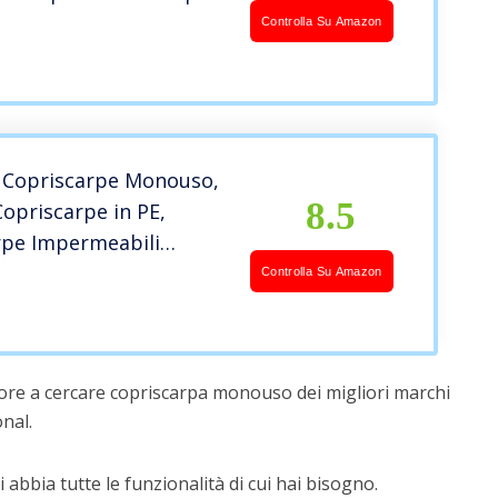
 Casa Usa e Getta,
Controlla Su Amazon
lo Calzari Monouso per
sterni, Medici, Hotel,
 Protezione
c Copriscarpe Monouso,
8.5
Copriscarpe in PE,
rpe Impermeabili
o per Interni, Esterni-
Controlla Su Amazon
c
ore a cercare copriscarpa monouso dei migliori marchi
nal.
 abbia tutte le funzionalità di cui hai bisogno.