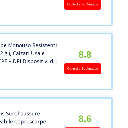
bile, Resistente Per
Controlla Su Amazon
tte, Palestra, Piscina,
Auto Salva Scarpe usa e
rpe Monouso Resistenti
8.8
2 g.), Calzari Usa e
CPE – DPI Dispositivi di
e Individuale – Pulizia
Controlla Su Amazon
N
sa – Giardinaggio –
LU.
is SurChaussure
8.6
bile Copri-scarpe