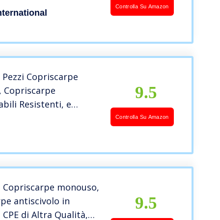
Controlla Su Amazon
ternational
 Pezzi Copriscarpe
9.5
 Copriscarpe
ili Resistenti, e
er Piscina, Casa, e
Controlla Su Amazon
100 Pezzi)
I Copriscarpe monouso,
9.5
pe antiscivolo in
 CPE di Altra Qualità,