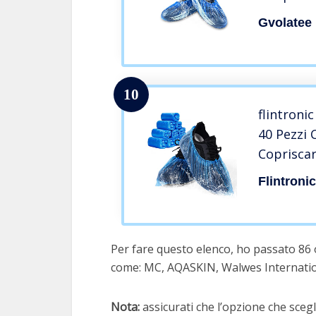
Scarpe da
Gvolatee
Antiscivo
Interni, E
Moquette
10
flintroni
40 Pezzi 
Coprisca
Antiscivol
Flintroni
One Size
Per fare questo elenco, ho passato 86 
come: MC, AQASKIN, Walwes Internatio
Nota:
assicurati che l’opzione che scegli