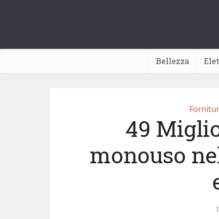
Bellezza
Ele
Fornitu
49 Migli
monouso nel