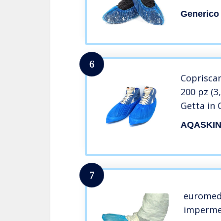
Impermea
Generico
Uso Moque
Esterni, 
getta
6
Coprisca
200 pz (3,
Getta in 
Protezion
AQASKI
per la Ca
Colore B
7
euromed
impermea