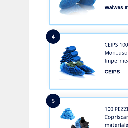
Walwes In
4
CEIPS 100
Monouso,
Impermeab
Robusti P
CEIPS
Aziende (
5
100 PEZZ
Copriscar
materiale