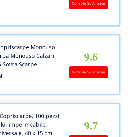
ile per interni ed
Controlla Su Amazon
alestra, piscina. Salva
a e getta
Copriscarpe Monouso
9.6
rpa Monouso Calzari
 Sovra Scarpe
Ingresso Pisicna
Controlla Su Amazon
N
re Ludoteca Aqaskin 50
Copriscarpe, 100 pezzi,
9.7
blu, impermeabile,
iversale, 40 x 15 cm