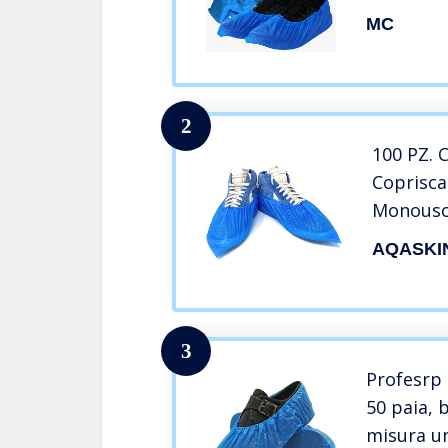
Impermeab
MC
esterni, p
scarpe us
2
100 PZ. 
Coprisca
Monouso
Monouso 
AQASKI
Visitato
Paia
3
Profesrp 
50 paia, 
misura un