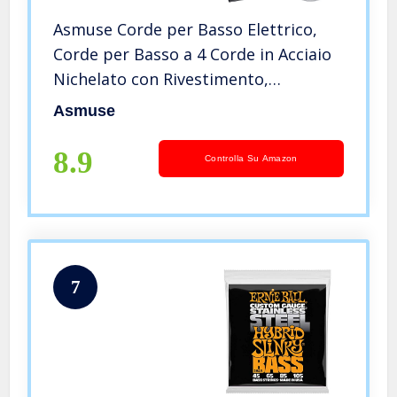
Asmuse Corde per Basso Elettrico,
Corde per Basso a 4 Corde in Acciaio
Nichelato con Rivestimento,
ScalaLunga,Leggera/Media (.045-.105)
Asmuse
8.9
Controlla Su Amazon
7