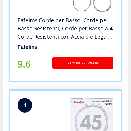
Fafeims Corde per Basso, Corde per
Basso Resistenti, Corde per Basso a 4
Corde Resistenti con Acciaio e Lega di
Nichel per Accessorio Strumento
Fafeims
Basso Elettrico
9.6
Controlla Su Amazon
4