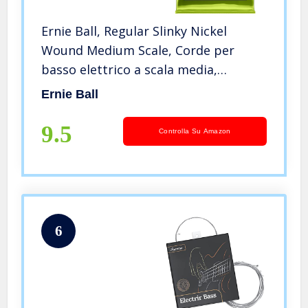
Ernie Ball, Regular Slinky Nickel
Wound Medium Scale, Corde per
basso elettrico a scala media,
diametro 45-105
Ernie Ball
9.5
Controlla Su Amazon
6