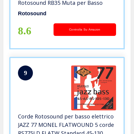
Rotosound RB35 Muta per Basso
Rotosound
8.6
Controlla Su Amazon
9
Corde Rotosound per basso elettrico
JAZZ 77 MONEL FLATWOUND 5 corde
RS775LD FLATW Standard 45-130