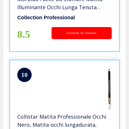
Illuminante Occhi Lunga Tenuta
Matita Occhi Burro 17 Cm
Collection Professional
8.5
Controlla Su Amazon
10
Collistar Matita Professionale Occhi
Nero, Matita occhi lungadurata,