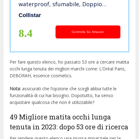
waterproof, sfumabile, Doppio
utilizzo come eyeliner e come
Collistar
ombretto, oftalmologicamente
testata, 1, 2 ml
8.4
Controlla Su Amazon
Per fare questo elenco, ho passato 53 ore a cercare matita
occhi lunga tenuta dei migliori marchi come: L’Oréal Paris,
DEBORAH, essence cosmetics.
Nota:
assicurati che l’opzione che scegli abbia tutte le
funzionalità di cui hai bisogno. Dopotutto, ha senso
acquistare qualcosa che non è utilizzabile?
49 Migliore matita occhi lunga
tenuta in 2023: dopo 53 ore di ricerca
Per rendere questo elenco una risorsa imparziale per la