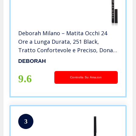
Deborah Milano – Matita Occhi 24
Ore a Lunga Durata, 251 Black,
Tratto Confortevole e Preciso, Dona
uno Sguardo Intenso e Definito, 1.5 gr
DEBORAH
9.6
Controlla Su Amazon
3