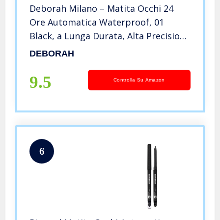
Deborah Milano – Matita Occhi 24
Ore Automatica Waterproof, 01
Black, a Lunga Durata, Alta Precisione
e Ultra-pigmentata, Dona uno
DEBORAH
Sguardo Intenso e Definito, 0.5 gr
9.5
Controlla Su Amazon
6