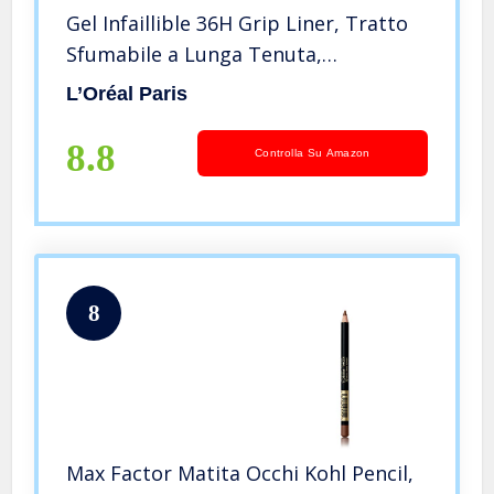
Gel Infaillible 36H Grip Liner, Tratto
Sfumabile a Lunga Tenuta,
Waterproof, Formula in Gel, Tonalità:
L’Oréal Paris
04 Brown Denim
8.8
Controlla Su Amazon
8
Max Factor Matita Occhi Kohl Pencil,