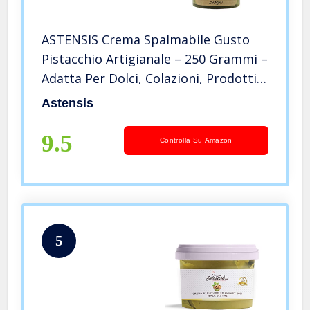
ASTENSIS Crema Spalmabile Gusto
Pistacchio Artigianale – 250 Grammi –
Adatta Per Dolci, Colazioni, Prodotti
di Pasticceria
Astensis
9.5
Controlla Su Amazon
5