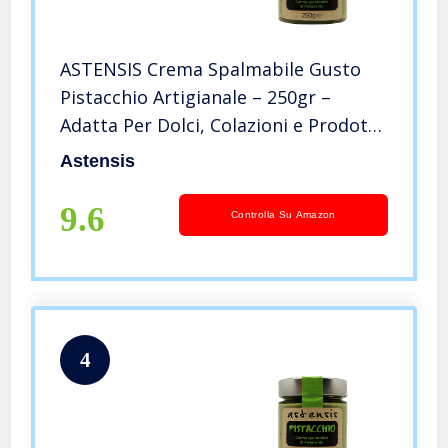
ASTENSIS Crema Spalmabile Gusto
Pistacchio Artigianale – 250gr –
Adatta Per Dolci, Colazioni e Prodotti
di Pasticceria – Pistacchio 250gr,
Astensis
Nuova
9.6
Controlla Su Amazon
4