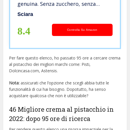
genuina. Senza zucchero, senza
lattosio, senza glutine. Da spalmare o
Sciara
per gelati e prodotti di pasticceria.
8.4
Controlla Su Amazon
Per fare questo elenco, ho passato 95 ore a cercare crema
al pistacchio dei migliori marchi come: Pisti,
Dolcincasa.com, Astensis.
Nota:
assicurati che l’opzione che scegli abbia tutte le
funzionalità di cui hai bisogno. Dopotutto, ha senso
acquistare qualcosa che non è utilizzabile?
46 Migliore crema al pistacchio in
2022: dopo 95 ore di ricerca
Per rendere questo elenco una risorsa imparziale per la