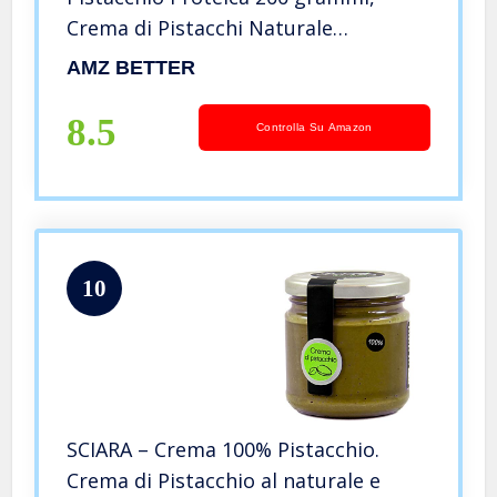
Crema di Pistacchi Naturale
Spalmabile Di Sicilia, Pasta Proteica
AMZ BETTER
Made in Italy, Gusto Dolce Ideale sul
pane e per farcire dolci
8.5
Controlla Su Amazon
10
SCIARA – Crema 100% Pistacchio.
Crema di Pistacchio al naturale e