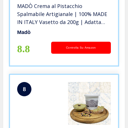
MADÒ Crema al Pistacchio
Spalmabile Artigianale | 100% MADE
IN ITALY Vasetto da 200g | Adatta
per Dolci, Colazioni, Prodotti da
Madò
Pasticceria
8.8
Controlla Su Amazon
8