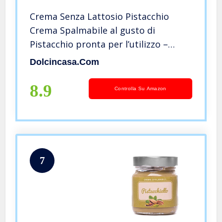
Crema Senza Lattosio Pistacchio
Crema Spalmabile al gusto di
Pistacchio pronta per l’utilizzo –
Confezione da 500 Gr – Senza
Dolcincasa.com
Lattosio – Senza Glutine
8.9
Controlla Su Amazon
7