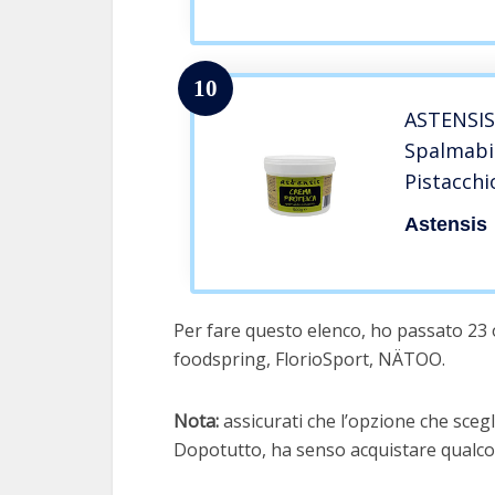
Senza Glu
Palma – T
10
ASTENSIS
Spalmabil
Pistacch
Proteine 
Astensis
Zucchero 
Adatto pe
Per fare questo elenco, ho passato 23 
foodspring, FlorioSport, NÄTOO.
Nota:
assicurati che l’opzione che scegli
Dopotutto, ha senso acquistare qualcos