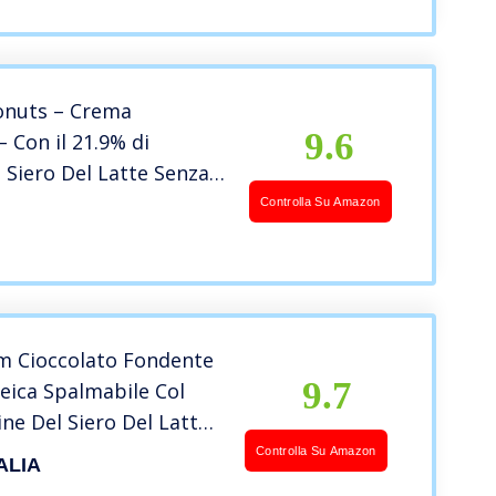
Gonuts – Crema
9.6
 Con il 21.9% di
 Siero Del Latte Senza
a e Zuccheri Aggiunti –
Controlla Su Amazon
colata)
m Cioccolato Fondente
9.7
eica Spalmabile Col
ne Del Siero Del Latte
e Microfiltrate – Senza
Controlla Su Amazon
ALIA
nza Zucchero – Low