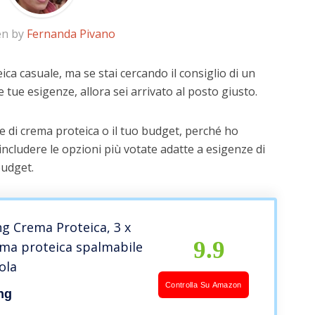
en by
Fernanda Pivano
ca casuale, ma se stai cercando il consiglio di un
e tue esigenze, allora sei arrivato al posto giusto.
e di crema proteica o il tuo budget, perché ho
includere le opzioni più votate adatte a esigenze di
budget.
g Crema Proteica, 3 x
9.9
ema proteica spalmabile
ola
Controlla Su Amazon
ng