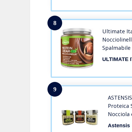
8
Ultimate It
Nocciolinel
Spalmabile
Proteine Ve
ULTIMATE 
– Con Anaca
Glutine – L
9
ASTENSIS
Proteica 
Nocciola 
Artigiana
Astensis
Proteine 