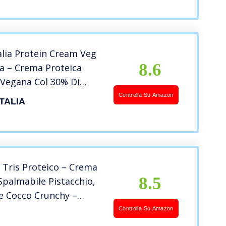
alia Protein Cream Veg
8.6
la – Crema Proteica
 Vegana Col 30% Di
getali – 100% Vegetale
Controlla Su Amazon
ITALIA
rdi E Mandorle – Senza
ow Carb, 250 G
 Tris Proteico – Crema
8.5
Spalmabile Pistacchio,
e Cocco Crunchy –
li 250 Grammi –
Controlla Su Amazon
– Senza Zucchero,