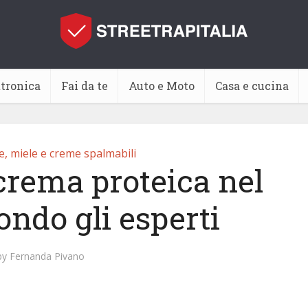
ttronica
Fai da te
Auto e Moto
Casa e cucina
, miele e creme spalmabili
crema proteica nel
ondo gli esperti
by
Fernanda Pivano