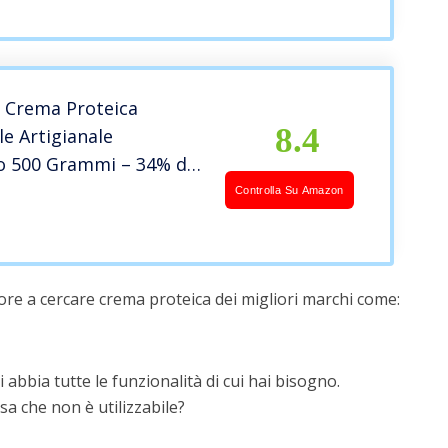
tine e Senza Olio di
ris Proteico
 Crema Proteica
8.4
e Artigianale
io 500 Grammi – 34% di
Per Sportivi – Senza
Controlla Su Amazon
e Senza Olio di Palma
r Dolci Proteici
ore a cercare crema proteica dei migliori marchi come:
 abbia tutte le funzionalità di cui hai bisogno.
a che non è utilizzabile?