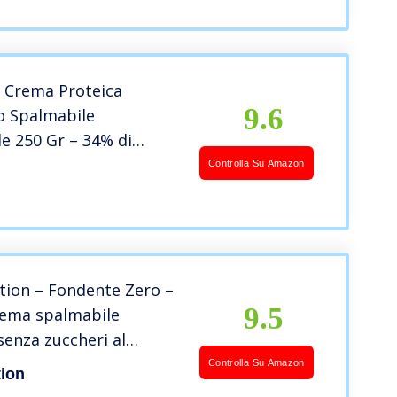
– Ultimate Italia
 Crema Proteica
9.6
o Spalmabile
le 250 Gr – 34% di
 Senza Zucchero, Senza
Controlla Su Amazon
 Senza Olio di Palma.
r Dolci Proteici
io)
tion – Fondente Zero –
9.5
rema spalmabile
senza zuccheri al
o fondente
Controlla Su Amazon
tion