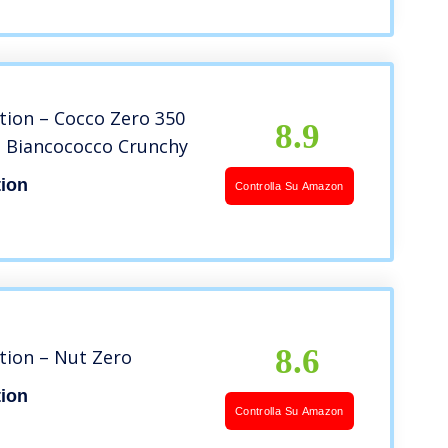
tion – Cocco Zero 350
8.9
 Biancococco Crunchy
tion
Controlla Su Amazon
8.6
tion – Nut Zero
tion
Controlla Su Amazon