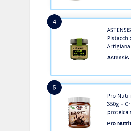
Carb – 250 g 
4
ASTENSIS
Pistacchi
Artigiana
Proteine,
Astensis
Glutine e
Adatto pe
(Pistacch
5
Pro Nutri
350g – C
proteica 
cioccolat
Pro Nutri