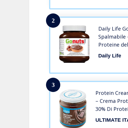
2
Daily Life 
Spalmabile –
Proteine del
Olio di Palm
Daily Life
350 gr (Cioc
3
Protein Crea
– Crema Prot
30% Di Protei
– Whey Isolat
ULTIMATE IT
Glutine – Se