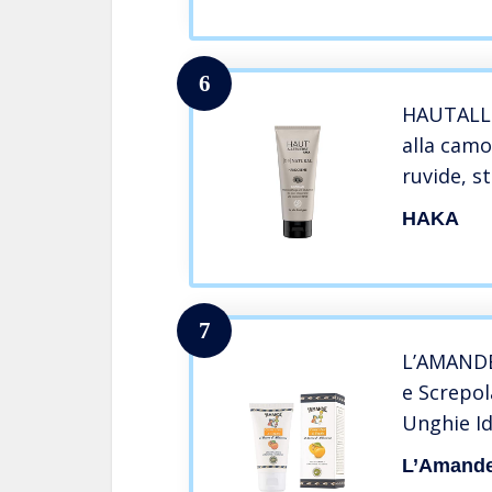
75ml
6
HAUTALL
alla camo
ruvide, s
crema tr
HAKA
7
L’AMANDE
e Screpol
Unghie I
con Vitam
L’Amand
Agenti At