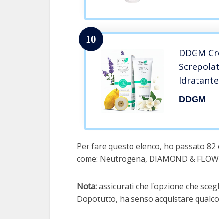
10
DDGM Cre
Screpola
Idratant
rigeneran
DDGM
ruvidi e p
Ammorbid
salicilico
Per fare questo elenco, ho passato 82 
come: Neutrogena, DIAMOND & FLOW
Nota:
assicurati che l’opzione che scegli
Dopotutto, ha senso acquistare qualcos