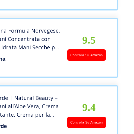
na Formula Norvegese,
9.5
ni Concentrata con
, Idrata Mani Secche per
Senza Profumo, 75 ml
Controlla Su Amazon
na
rde | Natural Beauty –
9.4
i all’Aloe Vera, Crema
tante, Crema per la
le Mani, Crema
Controlla Su Amazon
rde
, Crema Idratante Mani,