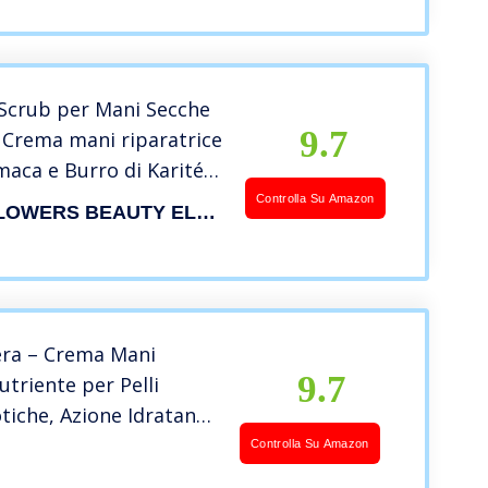
Scrub per Mani Secche
9.7
 Crema mani riparatrice
maca e Burro di Karité
Morbida come la Seta.
Controlla Su Amazon
DIAMOND & FLOWERS BEAUTY ELEMENTS
era – Crema Mani
9.7
utriente per Pelli
tiche, Azione Idratante
 Allevia Secchezza e
Controlla Su Amazon
 Dona Morbidezza alla