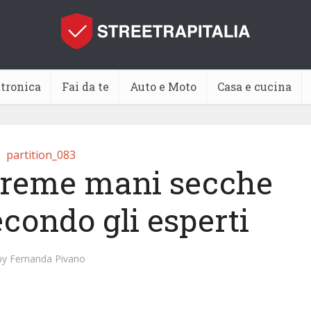
ttronica
Fai da te
Auto e Moto
Casa e cucina
partition_083
 creme mani secche
econdo gli esperti
by
Fernanda Pivano