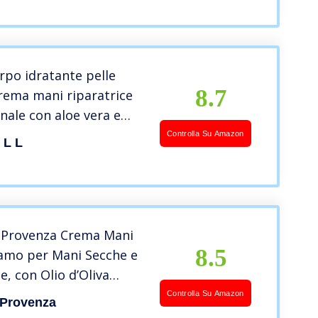
Dolci e Burro di Karitè
ca, 75 ml
po idratante pelle
8.7
rema mani riparatrice
nale con aloe vera e
 per mani secche e
Controlla Su Amazon
 L L
e geloni ragadi
i Provenza Crema Mani
8.5
samo per Mani Secche e
e, con Olio d’Oliva
 Ricco in Polifenoli
Controlla Su Amazon
 Provenza
anti, 75 ml