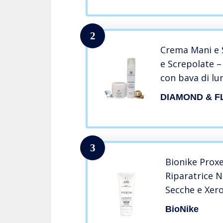
2
Crema Mani e 
e Screpolate –
con bava di lu
per una Pelle 
50+150 ml
3
Bionike Prox
Riparatrice N
Secche e Xero
e Protettiva,
BioNike
Fissurazioni,