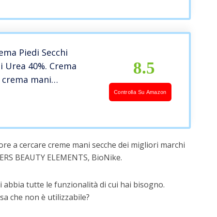
ma Piedi Secchi
8.5
ti Urea 40%. Crema
e crema mani
te per calli, duroni,
Controlla Su Amazon
elle disidratata.
ente con acido
 +2%
ore a cercare creme mani secche dei migliori marchi
ERS BEAUTY ELEMENTS, BioNike.
 abbia tutte le funzionalità di cui hai bisogno.
a che non è utilizzabile?