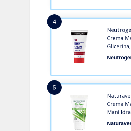
Pelle, 75 ml
4
Neutroge
Crema Ma
Glicerina
24 Ore, 
Neutroge
5
Naturave
Crema Man
Mani Idra
Pelle del
Naturave
Idratante