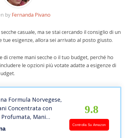
en by
Fernanda Pivano
secche casuale, ma se stai cercando il consiglio di un
e tue esigenze, allora sei arrivato al posto giusto.
e di creme mani secche o il tuo budget, perché ho
includere le opzioni più votate adatte a esigenze di
budget.
na Formula Norvegese,
9.8
ni Concentrata con
, Profumata, Mani
che e Screpolate,
Controlla Su Amazon
na
r 24 Ore, 75 ml