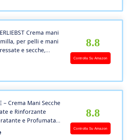
ERLIEBST Crema mani
8.8
milla, per pelli e mani
tressate e secche,
attamento mani, 100ml
Controlla Su Amazon
 – Crema Mani Secche
8.8
ate e Rinforzante
dratante e Profumata
ina E, Naturale contro
Controlla Su Amazon
e
mosferici, con Olio di