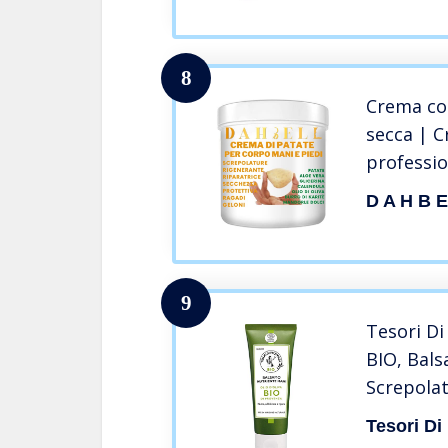
Mandorle 
– Albicoc
8
Crema cor
secca | C
professio
glicerina
D A H B E
screpolat
9
Tesori D
BIO, Bal
Screpolat
Biologico,
Tesori Di
Antiossid