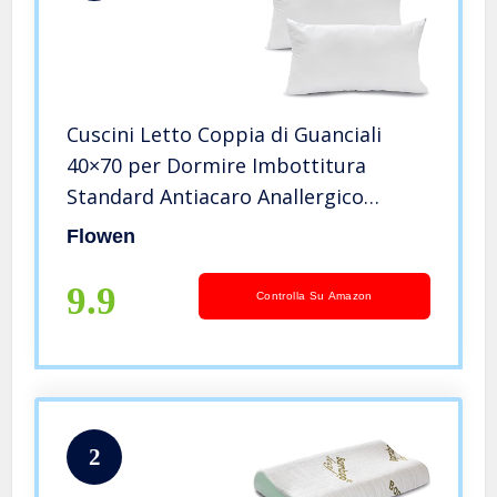
Cuscini Letto Coppia di Guanciali
40×70 per Dormire Imbottitura
Standard Antiacaro Anallergico
Traspirante Rettangolare per
Flowen
Matrimoniale Singolo con Federa in
Cotone e Poliest. Sfoderabile e
9.9
Controlla Su Amazon
Lavabile
2