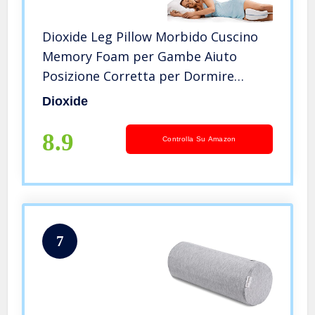
Dioxide Leg Pillow Morbido Cuscino
Memory Foam per Gambe Aiuto
Posizione Corretta per Dormire
Contro Mal di Schiena e Problemi
Dioxide
Posturali
8.9
Controlla Su Amazon
7