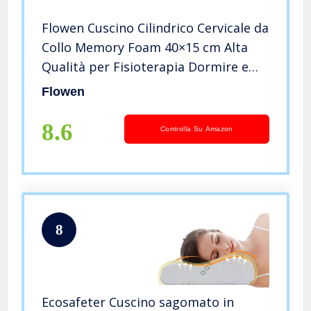
Flowen Cuscino Cilindrico Cervicale da
Collo Memory Foam 40×15 cm Alta
Qualità per Fisioterapia Dormire e
Riposare Supporto Ergonomico per
Flowen
Collo Gambe e Schiena per Letto e
Divano con Federa Lavabile
8.6
Controlla Su Amazon
8
Ecosafeter Cuscino sagomato in