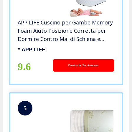
APP LIFE Cuscino per Gambe Memory
Foam Aiuto Posizione Corretta per
Dormire Contro Mal di Schiena e
Problemi Posturali – Dispositivo
” APP LIFE
Medico di Classe I BD/RDO: 2393954/R
9.6
Controlla Su Amazon
5