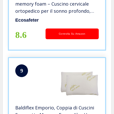
memory foam – Cuscino cervicale
ortopedico per il sonno profondo,
cuscino ipoallergenico lavabile di
Ecosafeter
supporto morbido di prima qualità
non cuscino di dimensioni standard
8.6
Controlla Su Amazon
9
Baldiflex Emporio, Coppia di Cuscini