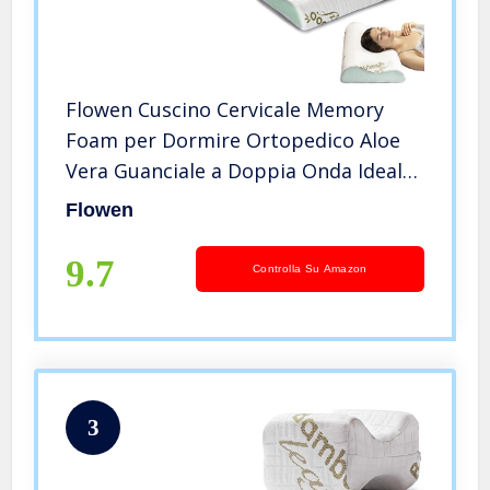
Flowen Cuscino Cervicale Memory
Foam per Dormire Ortopedico Aloe
Vera Guanciale a Doppia Onda Ideale
per Supporto al Collo Ergonomico
Flowen
Traspirante Antirussamento
Anallergico Federa in Bamboo
9.7
Controlla Su Amazon
Lavabile
3