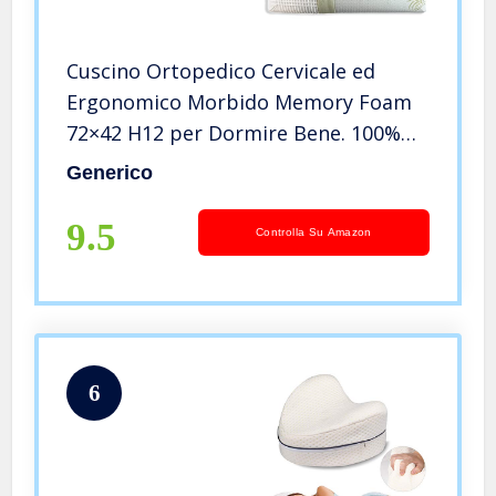
Cuscino Ortopedico Cervicale ed
Ergonomico Morbido Memory Foam
72×42 H12 per Dormire Bene. 100%
Made in Italy Fodera in Aloe
Generico
Rimovibile Sfoderabile e Lavabile,
Anallergico e Antiacaro, Sottovuoto
9.5
Controlla Su Amazon
6