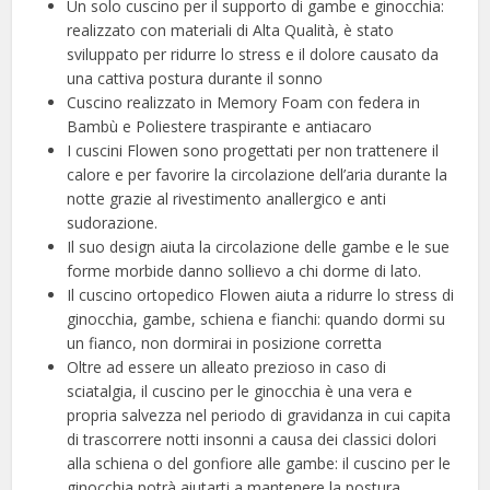
Un solo cuscino per il supporto di gambe e ginocchia:
realizzato con materiali di Alta Qualità, è stato
sviluppato per ridurre lo stress e il dolore causato da
una cattiva postura durante il sonno
Cuscino realizzato in Memory Foam con federa in
Bambù e Poliestere traspirante e antiacaro
I cuscini Flowen sono progettati per non trattenere il
calore e per favorire la circolazione dell’aria durante la
notte grazie al rivestimento anallergico e anti
sudorazione.
Il suo design aiuta la circolazione delle gambe e le sue
forme morbide danno sollievo a chi dorme di lato.
Il cuscino ortopedico Flowen aiuta a ridurre lo stress di
ginocchia, gambe, schiena e fianchi: quando dormi su
un fianco, non dormirai in posizione corretta
Oltre ad essere un alleato prezioso in caso di
sciatalgia, il cuscino per le ginocchia è una vera e
propria salvezza nel periodo di gravidanza in cui capita
di trascorrere notti insonni a causa dei classici dolori
alla schiena o del gonfiore alle gambe: il cuscino per le
ginocchia potrà aiutarti a mantenere la postura