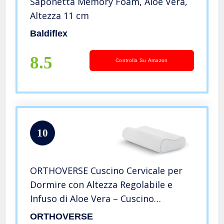
Saponetta Memory Foam, Aloe Vera,
Altezza 11 cm
Baldiflex
8.5
Controlla Su Amazon
10
ORTHOVERSE Cuscino Cervicale per
Dormire con Altezza Regolabile e
Infuso di Aloe Vera – Cuscino
Ortopedico Memory Foam – Extra
ORTHOVERSE