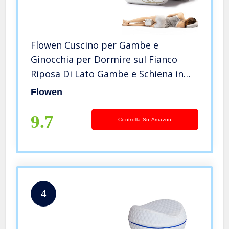
Flowen Cuscino per Gambe e
Ginocchia per Dormire sul Fianco
Riposa Di Lato Gambe e Schiena in
Memory Foam e Bambù Supporto
Flowen
Ortopedico e Anatomico Lombare
per Problemi Posturali Sfoderabile e
9.7
Controlla Su Amazon
Lavabile
4