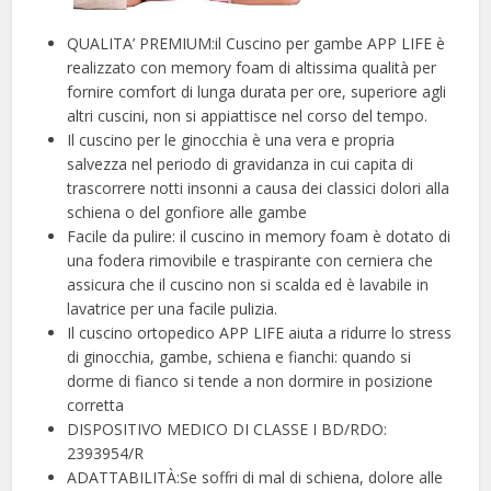
QUALITA’ PREMIUM:il Cuscino per gambe APP LIFE è
realizzato con memory foam di altissima qualità per
fornire comfort di lunga durata per ore, superiore agli
altri cuscini, non si appiattisce nel corso del tempo.
Il cuscino per le ginocchia è una vera e propria
salvezza nel periodo di gravidanza in cui capita di
trascorrere notti insonni a causa dei classici dolori alla
schiena o del gonfiore alle gambe
Facile da pulire: il cuscino in memory foam è dotato di
una fodera rimovibile e traspirante con cerniera che
assicura che il cuscino non si scalda ed è lavabile in
lavatrice per una facile pulizia.
Il cuscino ortopedico APP LIFE aiuta a ridurre lo stress
di ginocchia, gambe, schiena e fianchi: quando si
dorme di fianco si tende a non dormire in posizione
corretta
DISPOSITIVO MEDICO DI CLASSE I BD/RDO:
2393954/R
ADATTABILITÀ:Se soffri di mal di schiena, dolore alle