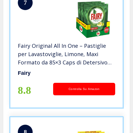
7
Fairy Original All In One – Pastiglie
per Lavastoviglie, Limone, Maxi
Formato da 85×3 Caps di Detersivo
(Totale 255)
Fairy
8.8
Controlla Su Amazon
8