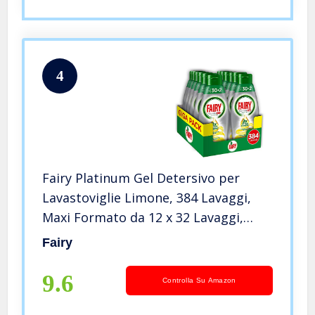
4
Fairy Platinum Gel Detersivo per
Lavastoviglie Limone, 384 Lavaggi,
Maxi Formato da 12 x 32 Lavaggi,
100% Dissoluzione e una Pulizia
Fairy
Ottimale
9.6
Controlla Su Amazon