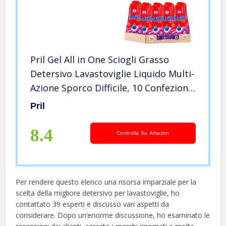
Pril Gel All in One Sciogli Grasso
Detersivo Lavastoviglie Liquido Multi-
Azione Sporco Difficile, 10 Confezioni
da 38 Lavaggi
Pril
8.4
Controlla Su Amazon
Per rendere questo elenco una risorsa imparziale per la
scelta della migliore detersivo per lavastoviglie, ​​ho
contattato 39 esperti e discusso vari aspetti da
considerare. Dopo un’enorme discussione, ho esaminato le