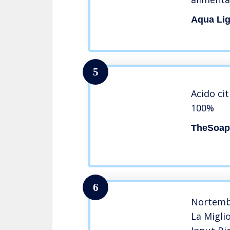
Aqua Lig
5
Acido cit
100%
TheSoap
6
Nortembi
La Migli