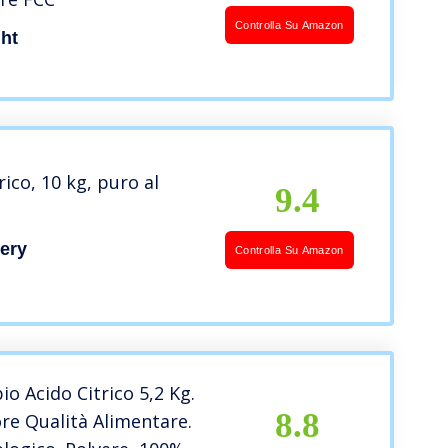
Controlla Su Amazon
ht
rico, 10 kg, puro al
9.4
ery
Controlla Su Amazon
o Acido Citrico 5,2 Kg.
8.8
ore Qualità Alimentare.