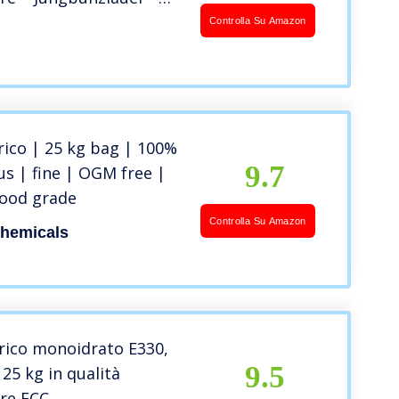
polvere
Controlla Su Amazon
trico | 25 kg bag | 100%
9.7
s | fine | OGM free |
food grade
Controlla Su Amazon
Chemicals
trico monoidrato E330,
9.5
25 kg in qualità
re FCC