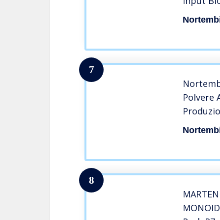
Input Bi
Puro. E-
Nortemb
7
Nortembi
Polvere 
Produzio
Incluso
Nortemb
8
MARTEN 
MONOIDR