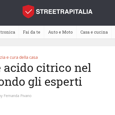
ttronica
Fai da te
Auto e Moto
Casa e cucina
zia e cura della casa
 acido citrico nel
ondo gli esperti
by
Fernanda Pivano