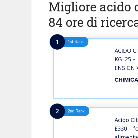
Migliore acido c
84 ore di ricerc
1
1st Rank
ACIDO C
KG. 25 –
ENSIGN 
VERDE
CHIMIC
2
2nd Rank
Acido Ci
E330 – f
alimenta