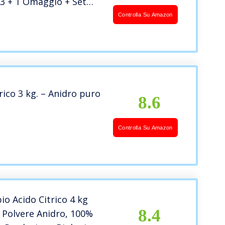
 3 + 1 Omaggio + Set
SSE 3 PZ. – Prodotto
Controlla Su Amazon
N
nzione ANTICALCARE
OSTANTE
FICANTE
IDENTE E
NTANTE
rico 3 kg. – Anidro puro
8.6
Controlla Su Amazon
o Acido Citrico 4 kg
8.4
. Polvere Anidro, 100%