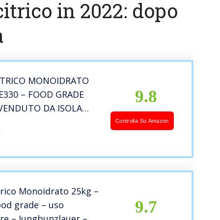
itrico in 2022: dopo
a
ITRICO MONOIDRATO
9.8
 E330 – FOOD GRADE
VENDUTO DA ISOLA
Controlla Su Amazon
A
trico Monoidrato 25kg –
9.7
ood grade – uso
re – Jungbunzlauer –