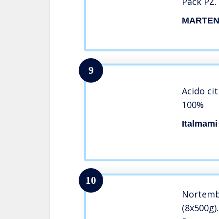
Pack PZ.
PENNELLE
MARTE
Multifu
DISINCR
DECALCI
AMMORB
9
BRILLA
Acido cit
100%
Italmami
10
Nortembi
(8x500g)