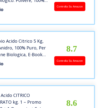
ologico. Polvere, 100%
Book Incluso.
Controlla Su Amazon
io
o Acido Citrico 5 Kg,
8.7
Anidro, 100% Puro, Per
ne Biologica, E-Book
Controlla Su Amazon
io
Acido CITRICO
8.6
ATO kg. 1 – Promo