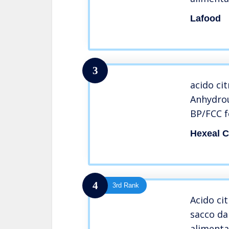
sacco – 
Lafood
3
acido ci
Anhydrou
BP/FCC 
Hexeal 
4
3rd Rank
Acido ci
sacco da 
alimenta