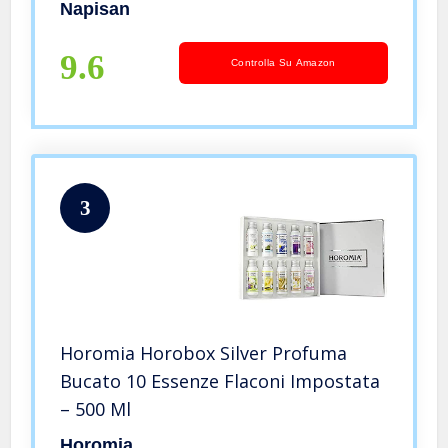
Primavera, 9.6 Litri, 8 Confezioni Da
Napisan
1.2 Litri
9.6
Controlla Su Amazon
3
Horomia Horobox Silver Profuma
Bucato 10 Essenze Flaconi Impostata
– 500 Ml
Horomia