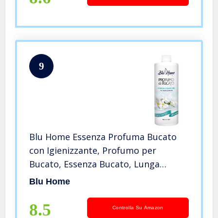
9
Blu Home Essenza Profuma Bucato
con Igienizzante, Profumo per
Bucato, Essenza Bucato, Lunga
Durata, Super Concentrato per
Blu Home
Lavatrice (Fior di Pulito, 500 ml)
8.5
Controlla Su Amazon