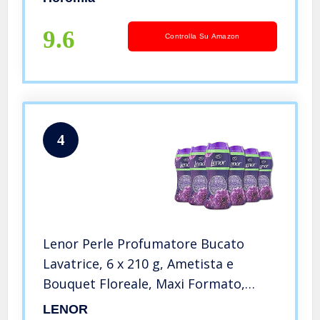
9.6
Controlla Su Amazon
4
Lenor Perle Profumatore Bucato
Lavatrice, 6 x 210 g, Ametista e
Bouquet Floreale, Maxi Formato,
Intensificatore di Profumo Bucato
LENOR