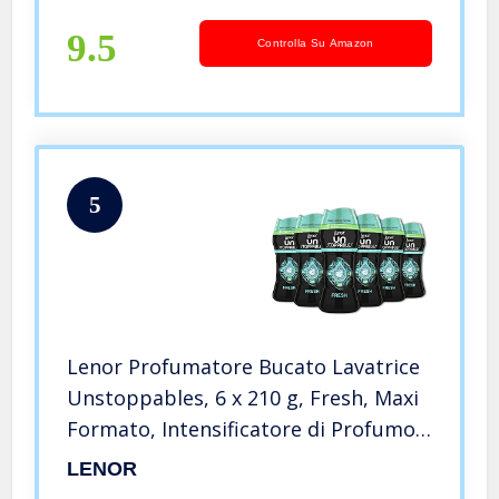
per un’Esplosione di Freschezza,
100% Plastica Riciclata
9.5
Controlla Su Amazon
5
Lenor Profumatore Bucato Lavatrice
Unstoppables, 6 x 210 g, Fresh, Maxi
Formato, Intensificatore di Profumo
Bucato Non Stop, fino a 12 Settimane
LENOR
nell’Armadio, 100% Plastica Riciclata