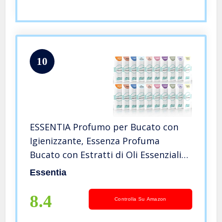
10
ESSENTIA Profumo per Bucato con
Igienizzante, Essenza Profuma
Bucato con Estratti di Oli Essenziali
Naturali (Tutte le Fragranze, Kit di
Essentia
Benvenuto)
8.4
Controlla Su Amazon