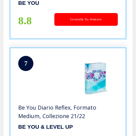
multicolore profumata e portachiave
BE YOU
con paillettes
8.8
Controlla Su Amazon
7
Be You Diario Reflex, Formato
Medium, Collezione 21/22
BE YOU & LEVEL UP