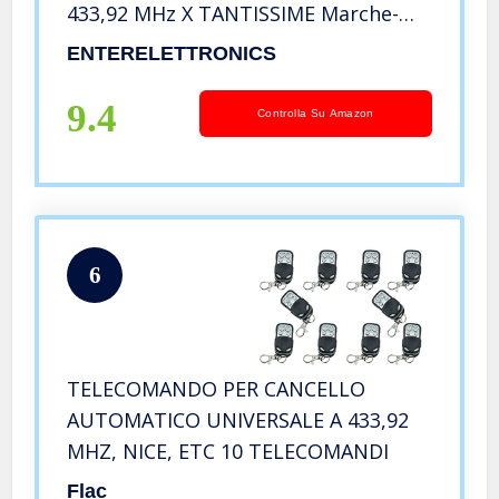
433,92 MHz X TANTISSIME Marche-
ASSICURATI Che Il Tuo Sia
ENTERELETTRONICS
DUPLICABILE- Non Compatibile con
TELECOMANDI PROTETTI E Rolling
9.4
Controlla Su Amazon
Code
6
TELECOMANDO PER CANCELLO
AUTOMATICO UNIVERSALE A 433,92
MHZ, NICE, ETC 10 TELECOMANDI
Flac