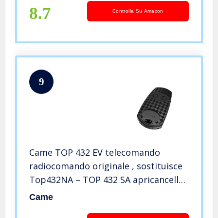
8.7
Controlla Su Amazon
9
Came TOP 432 EV telecomando
radiocomando originale , sostituisce
Top432NA – TOP 432 SA apricancello
2 tasti 433,92 Mhz
Came