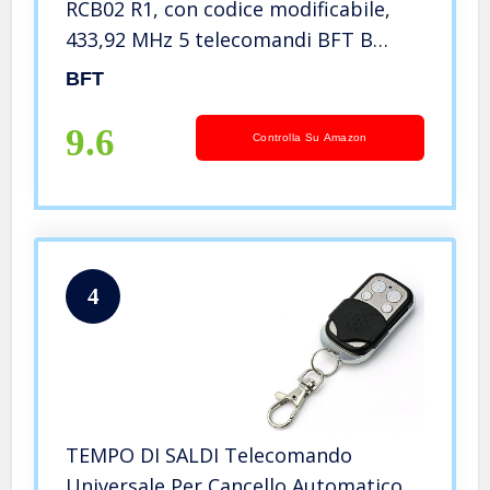
RCB02 R1, con codice modificabile,
433,92 MHz 5 telecomandi BFT B
RCB02 di alta qualità.
BFT
9.6
Controlla Su Amazon
4
TEMPO DI SALDI Telecomando
Universale Per Cancello Automatico