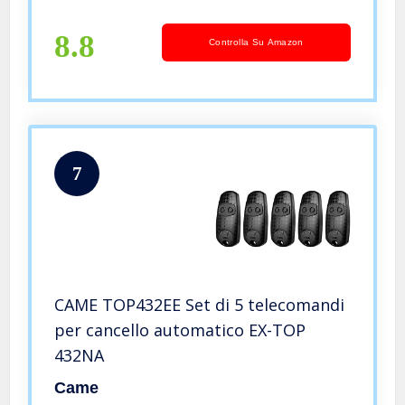
8.8
Controlla Su Amazon
7
CAME TOP432EE Set di 5 telecomandi
per cancello automatico EX-TOP
432NA
Came