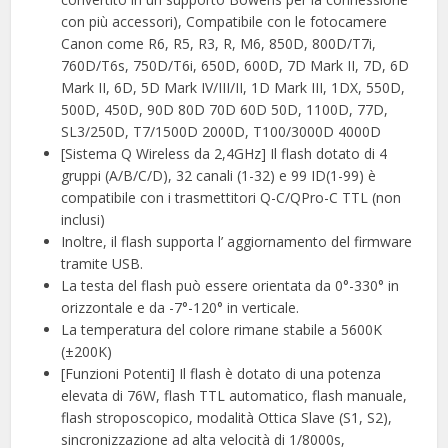
con più accessori), Compatibile con le fotocamere
Canon come R6, R5, R3, R, M6, 850D, 800D/T7i,
760D/T6s, 750D/T6i, 650D, 600D, 7D Mark II, 7D, 6D
Mark II, 6D, 5D Mark IV/III/II, 1D Mark III, 1DX, 550D,
500D, 450D, 90D 80D 70D 60D 50D, 1100D, 77D,
SL3/250D, T7/1500D 2000D, T100/3000D 4000D
[Sistema Q Wireless da 2,4GHz] Il flash dotato di 4
gruppi (A/B/C/D), 32 canali (1-32) e 99 ID(1-99) è
compatibile con i trasmettitori Q-C/QPro-C TTL (non
inclusi)
Inoltre, il flash supporta l’ aggiornamento del firmware
tramite USB.
La testa del flash può essere orientata da 0°-330° in
orizzontale e da -7°-120° in verticale.
La temperatura del colore rimane stabile a 5600K
(±200K)
[Funzioni Potenti] Il flash è dotato di una potenza
elevata di 76W, flash TTL automatico, flash manuale,
flash stroposcopico, modalità Ottica Slave (S1, S2),
sincronizzazione ad alta velocità di 1/8000s,