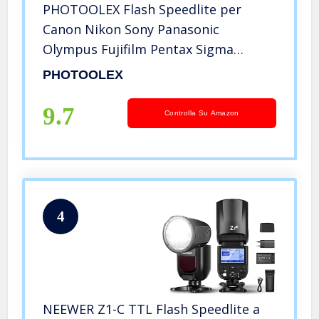
PHOTOOLEX Flash Speedlite per
Canon Nikon Sony Panasonic
Olympus Fujifilm Pentax Sigma
Minolta Leica e Altre SLR Digitale Film
PHOTOOLEX
SLR Videocamere e Fotocamere
Digitali con Single-Contact Hot Shoe
9.7
Controlla Su Amazon
4
NEEWER Z1-C TTL Flash Speedlite a