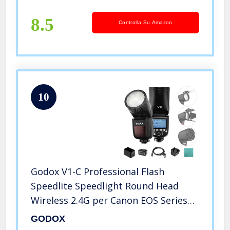
mAh, con accessori AK-R1 AK-R22
8.5
Controlla Su Amazon
10
Godox V1-C Professional Flash
Speedlite Speedlight Round Head
Wireless 2.4G per Canon EOS Series
1500D 3000D 5D Mark lll 5D Mark ll
GODOX
per Wedding Portrait Studio