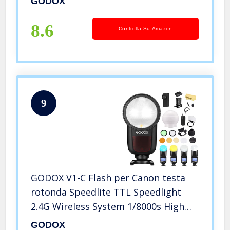
GODOX
con Batteria al litio con Bowens
mount per Camera Canon Sony Nikon
8.6
Controlla Su Amazon
Fuji
9
GODOX V1-C Flash per Canon testa
rotonda Speedlite TTL Speedlight
2.4G Wireless System 1/8000s High
Speed Sync, batteria al litio da 2600
GODOX