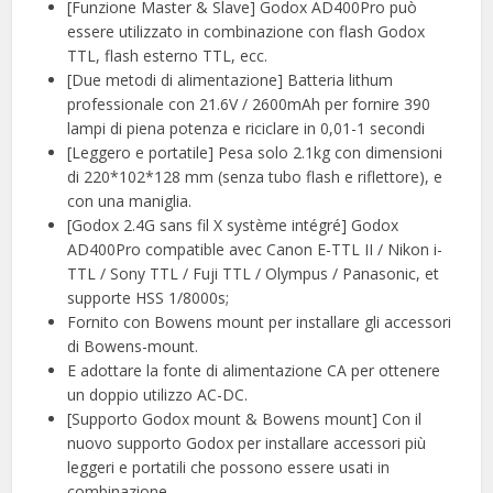
[Funzione Master & Slave] Godox AD400Pro può
essere utilizzato in combinazione con flash Godox
TTL, flash esterno TTL, ecc.
[Due metodi di alimentazione] Batteria lithum
professionale con 21.6V / 2600mAh per fornire 390
lampi di piena potenza e riciclare in 0,01-1 secondi
[Leggero e portatile] Pesa solo 2.1kg con dimensioni
di 220*102*128 mm (senza tubo flash e riflettore), e
con una maniglia.
[Godox 2.4G sans fil X système intégré] Godox
AD400Pro compatible avec Canon E-TTL II / Nikon i-
TTL / Sony TTL / Fuji TTL / Olympus / Panasonic, et
supporte HSS 1/8000s;
Fornito con Bowens mount per installare gli accessori
di Bowens-mount.
E adottare la fonte di alimentazione CA per ottenere
un doppio utilizzo AC-DC.
[Supporto Godox mount & Bowens mount] Con il
nuovo supporto Godox per installare accessori più
leggeri e portatili che possono essere usati in
combinazione