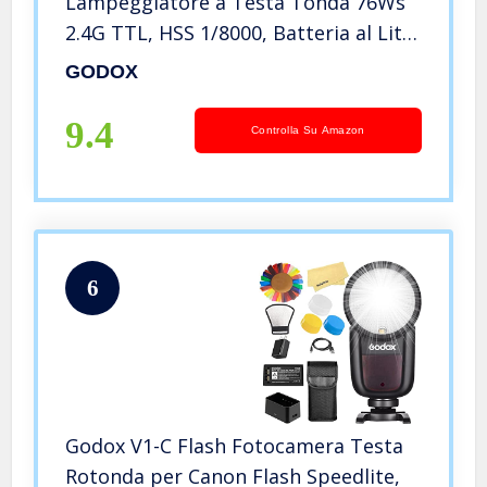
Lampeggiatore a Testa Tonda 76Ws
2.4G TTL, HSS 1/8000, Batteria al Litio
da 2600 mAh, Lampada Modellante a
GODOX
LED a 10 Livelli
9.4
Controlla Su Amazon
6
Godox V1-C Flash Fotocamera Testa
Rotonda per Canon Flash Speedlite,