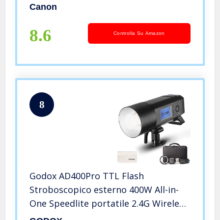
Canon
8.6
Controlla Su Amazon
8
Godox AD400Pro TTL Flash
Stroboscopico esterno 400W All-in-
One Speedlite portatile 2.4G Wireless
X sistema Lampada da modellismo