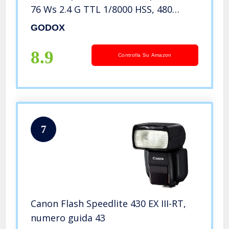
76 Ws 2.4 G TTL 1/8000 HSS, 480
Scatti a Piena Potenza, 1.5s Tempo di
GODOX
Riciclaggio, Batteria agli Ioni di Litio
2600mAh
8.9
Controlla Su Amazon
7
Canon Flash Speedlite 430 EX III-RT,
numero guida 43