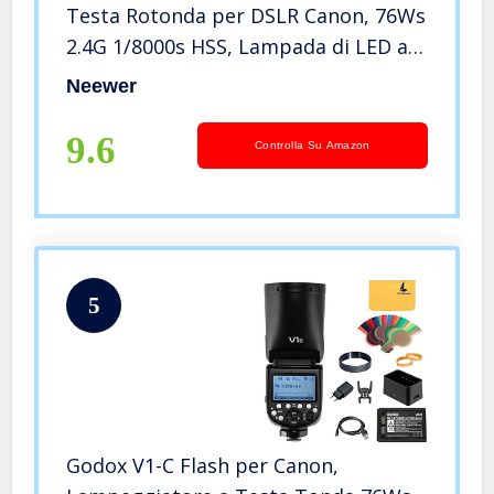
Testa Rotonda per DSLR Canon, 76Ws
2.4G 1/8000s HSS, Lampada di LED a
10 Livelli, Batteria al litio, 2600mAh,
Neewer
480 Scatti a Piena Potenza, Ricicla in
1.5s Flash
9.6
Controlla Su Amazon
5
Godox V1-C Flash per Canon,