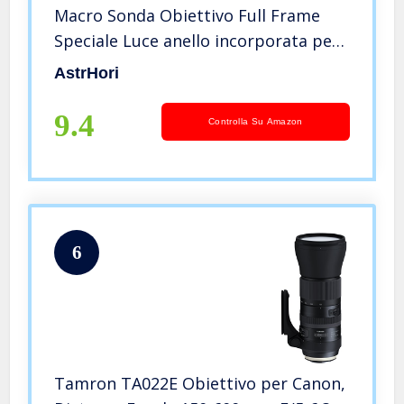
Macro Sonda Obiettivo Full Frame
Speciale Luce anello incorporata per
Canon EF innesto DSLR EOS-
AstrHori
1100D,EOS-1000D,EOS-450D,EOS-
500D,EOS-550D,EOS-600D,EOS-
9.4
Controlla Su Amazon
700D,EOS-750D,ecc
6
Tamron TA022E Obiettivo per Canon,