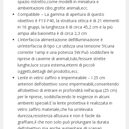
spazio ristretto,come modelli in miniatura e
ambientazioni cibo,grotte animali,ecc.
Compatibile – La gamma di apertura di questo
obiettivo è F13-F40, la struttura ottica è di 21 elementi
in 16 gruppi, la lunghezza è di circa 45,2 cm e la più
ampia alla baionetta è di circa 2,3 cm
L’interfaccia alimentazione dell’illuminazione è
un’interfaccia di tipo c,e utilizza una tensione 5V,una
corrente 1amp e una potenza 5W.Può soddisfare le
riprese di caverne di animali,tubi,fessure strette
lunghe,luce scura esterna,interni di piccoli
oggetti,dettagli del prodotto,ecc.
Lente in vetro zaffiro e impermeabile – I 25 cm
anteriori dell’obiettivo sono impermeabili,consentendo
all’obiettivo di entrare in profondità nell’acqua (25 cm)
per le riprese, soddisfacendo le esigenze in alcuni
ambienti speciali.E la lente protettiva è realizzata in
vetro zaffiro materiale,che ha un’elevata
durezza,resistenza all’usura e non è facile da
graffiare,il che non solo può prolungare la durata
dell’obiettivo,ma anche aumentare gli scenari