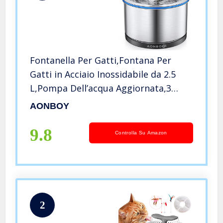
Fontanella Per Gatti,Fontana Per
Gatti in Acciaio Inossidabile da 2.5
L,Pompa Dell’acqua Aggiornata,3
Modalità di Erogatore d’acqua Ultra
AONBOY
Silenzioso Per Cani e Gatti,Con 2 Filtri
al Carbone(cablato)
9.8
Controlla Su Amazon
2