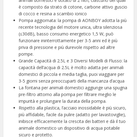
animali domestici è dotato di 2 filtri, ciascuno dei quali
è composto da strato di cotone, carbone attivo guscio
di cocco e resina a scambio ionico
Pompa aggiornata: la pompa di AONBOY adotta la più
recente tecnologia del motore unica, ultra silenziosa
(≤30dB), basso consumo energetico 1,5 W, può
funzionare ininterrottamente per 3-5 anni ed è più
priva di pressione e più durevole rispetto ad altre
pompe.
Grande Capacità di 2.5L e 3 Diversi Modelli di Flusso: la
capacità dell’acqua di 2.5L è molto adatta per animali
domestici di piccola e media taglia, puoi viaggiare per
3-5 giorni senza preoccuparti della mancanza d’acqua
La fontana per animali domestici aggiunge una spugna
pre-filtro attorno alla pompa per filtrare meglio le
impurità e prolungare la durata della pompa.
Rispetto alla plastica, l’acciaio inossidabile è più sicuro,
più affidabile, facile da pulire (adatto per lavastoviglie),
inibisce efficacemente la crescita dei batteri e dà il tuo
animale domestico un dispositivo di acqua potabile
sicuro e protetto.