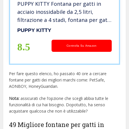
PUPPY KITTY Fontana per gatti in
acciaio inossidabile da 2,5 litri,
filtrazione a 4 stadi, fontana per gatti
in metallo ultra silenziosa con luce a
PUPPY KITTY
LED e filtro per animali domestici,
gatti e cani
8.5
Controlla Su Amazon
Per fare questo elenco, ho passato 40 ore a cercare
fontane per gatti dei migliori marchi come: PetSafe,
AONBOY, HoneyGuaridan.
Nota:
assicurati che l’opzione che scegli abbia tutte le
funzionalità di cui hai bisogno. Dopotutto, ha senso
acquistare qualcosa che non è utilizzabile?
49 Migliore fontane per gatti in