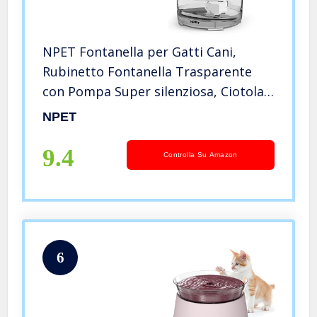
NPET Fontanella per Gatti Cani,
Rubinetto Fontanella Trasparente
con Pompa Super silenziosa, Ciotola
con Filtro a Carbone Attivo di
NPET
Ricambio, capacità 1,5 L WF050TP
9.4
Controlla Su Amazon
6