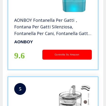
AONBOY Fontanella Per Gatti，
Fontana Per Gatti Silenziosa,
Fontanella Per Cani, Fontanella Gatti
Con Luci A LED, 2 Litri, Con Filtro A
AONBOY
Carboni Attivi E Pompa Dell’acqua
9.6
Controlla Su Amazon
5