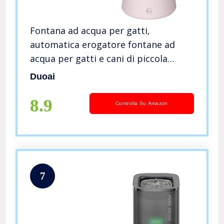
Fontana ad acqua per gatti,
automatica erogatore fontane ad
acqua per gatti e cani di piccola
taglia silenzioso con 1 filtro a
Duoai
carbone attivo, pompa intelligente
8.9
Controlla Su Amazon
7