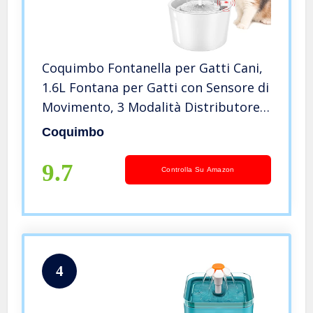
Coquimbo Fontanella per Gatti Cani,
1.6L Fontana per Gatti con Sensore di
Movimento, 3 Modalità Distributore
d’Acqua per Fontana Super Silenzioso
Coquimbo
per Cani Gatti, con 2 Filtri a Carbone
(Bianco)
9.7
Controlla Su Amazon
4