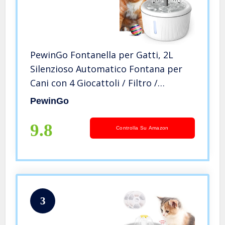
PewinGo Fontanella per Gatti, 2L
Silenzioso Automatico Fontana per
Cani con 4 Giocattoli / Filtro /
Finestra Livello Acqua LED
PewinGo
9.8
Controlla Su Amazon
3