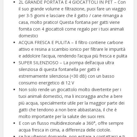
2L GRANDE PORTATA E 4 GIOCATTOLI IN PET – Con
il suo grande volume e filtrazione, puoi fare un viaggio
per 3-5 giorni e lasciare che il gatto / cane rimanga a
casa, molto pratico! Questa fontana per gatti viene
fornita con 4 giocattoli come regalo per i tuoi animali
domestici
ACQUA FRESCA E PULITA – Il filtro contiene carbone
attivo e resina a scambio ionico per filtrare le impurità
e addolcire l’acqua, rendendo l’acqua più fresca e pulita
SUPER SILENZIOSO – La pompa dell’acqua ultra
silenziosa di questa fontanella per gatti è
estremamente silenziosa (<30 dB) con un basso
consumo energetico di 12 V
Non solo rende un giocattolo molto divertente per i
tuoi animali domestici, ma li incoraggia anche a bere
più acqua, specialmente utile per la maggior parte dei
gatti che tendono a non bere abbastanza, il che è
molto importante per la salute dei suoi reni.
E con un flusso multidirezionale a 360°, offre sempre
acqua fresca in cima, a differenza delle ciotole.
se hai ulteriori domande, non esitare a contattarci e ti