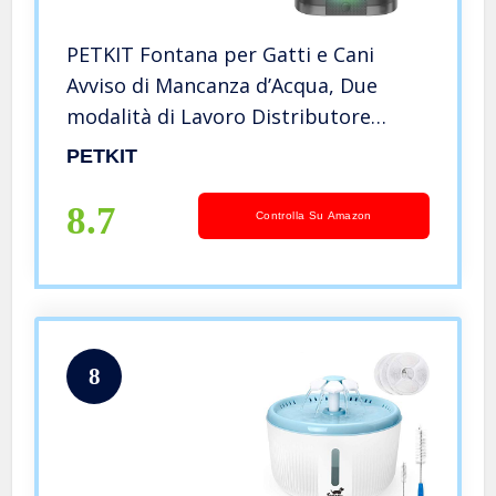
PETKIT Fontana per Gatti e Cani
Avviso di Mancanza d’Acqua, Due
modalità di Lavoro Distributore
d’Acqua per Gatti-1,85L Silenzioso,
PETKIT
Luce LED Intelligente Fontana per
Animali Domestici
8.7
Controlla Su Amazon
8