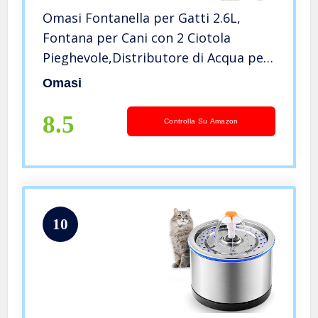
Omasi Fontanella per Gatti 2.6L,
Fontana per Cani con 2 Ciotola
Pieghevole,Distributore di Acqua per
Gatti con con Luce Notturna e 3 Filtri
Omasi
di Carbonio Attivati
8.5
Controlla Su Amazon
10