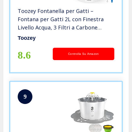
Toozey Fontanella per Gatti –
Fontana per Gatti 2L con Finestra
Livello Acqua, 3 Filtri a Carbone
Attivo e 2 Spazzole per Pulizia –
Toozey
Distributore Acqua Super Silenzioso
per Gatti
8.6
Controlla Su Amazon
9