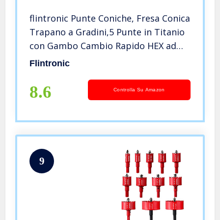
flintronic Punte Coniche, Fresa Conica
Trapano a Gradini,5 Punte in Titanio
con Gambo Cambio Rapido HEX ad
Alta Velocità e 1 Punzone Centrale
Flintronic
Automatico con Custodia Adattabile
a Avvitatore
8.6
Controlla Su Amazon
9