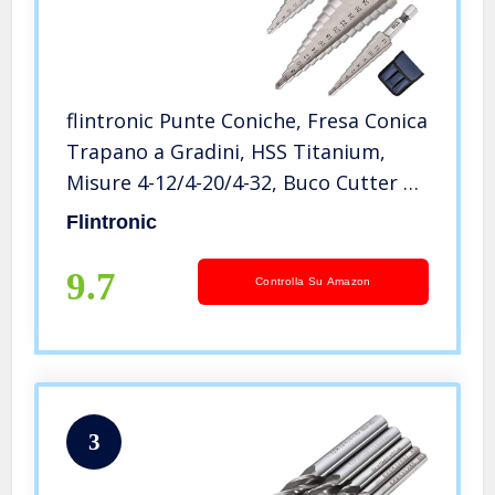
flintronic Punte Coniche, Fresa Conica
Trapano a Gradini, HSS Titanium,
Misure 4-12/4-20/4-32, Buco Cutter a
Scalini per Eseguire Foro In Metallo
Flintronic
Acciaio Ottone Legno Plastica Ferro
9.7
Controlla Su Amazon
3