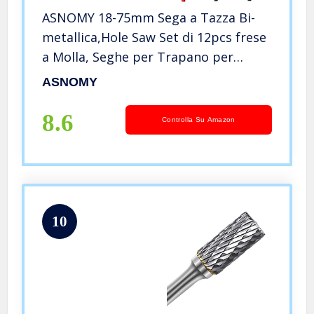
ASNOMY 18-75mm Sega a Tazza Bi-
metallica,Hole Saw Set di 12pcs frese
a Molla, Seghe per Trapano per
Legno Morbido, metallo morbido,
ASNOMY
Lamiera di alluminio o ferro, Tubo,
PVC e plastica
8.6
Controlla Su Amazon
10