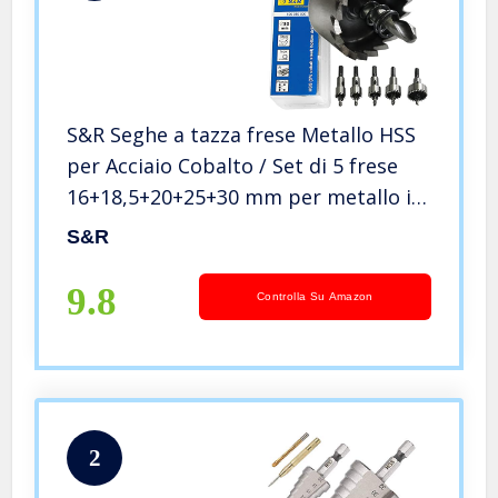
S&R Seghe a tazza frese Metallo HSS
per Acciaio Cobalto / Set di 5 frese
16+18,5+20+25+30 mm per metallo in
cobalto
S&R
9.8
Controlla Su Amazon
2