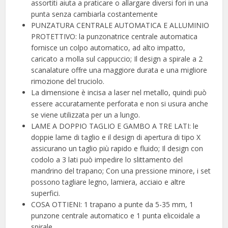
assortiti aiuta a praticare o allargare diversi fori in una
punta senza cambiarla costantemente
PUNZATURA CENTRALE AUTOMATICA E ALLUMINIO
PROTETTIVO: la punzonatrice centrale automatica
fornisce un colpo automatico, ad alto impatto,
caricato a molla sul cappuccio; Il design a spirale a 2
scanalature offre una maggiore durata e una migliore
rimozione del truciolo.
La dimensione è incisa a laser nel metallo, quindi può
essere accuratamente perforata e non si usura anche
se viene utilizzata per un a lungo.
LAME A DOPPIO TAGLIO E GAMBO A TRE LATI: le
doppie lame di taglio e il design di apertura di tipo X
assicurano un taglio più rapido e fluido; Il design con
codolo a 3 lati può impedire lo slittamento del
mandrino del trapano; Con una pressione minore, i set
possono tagliare legno, lamiera, acciaio e altre
superfici.
COSA OTTIENI: 1 trapano a punte da 5-35 mm, 1
punzone centrale automatico e 1 punta elicoidale a
spirale.