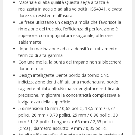
Materiale di alta qualità Questa sega a tazza è
realizzata in acciaio ad alta velocità HSS4341, elevata
durezza, resistente all’usura
Le frese utilizzano un design a molla che favorisce la
rimozione del truciolo, l’efficienza di perforazione è
superiore; con impugnatura esagonale, afferrare
saldamente
dopo la macinazione ad alta densità e trattamento
termico di alta gamma
Con una molla, la punta del trapano non si bloccherà
durante l’uso.
Design intelligente Dente bordo da tornio CNC
indicizzazione denti affilati, una modanatura, bordo
tagliente affilato alto.Nuina smerigliatrice rettifica di
precisione, migliorare la concentricità complessiva e
levigatezza della superficie.
5 dimensioni 16 mm / 0,62 pollici, 18,5 mm / 0,72
pollici, 20 mm / 0,78 pollici, 25 mm / 0,98 pollici, 30
mm / 1,18 pollici Lunghezza: 65 mm / 2,55 pollici
(circa) , diametro asciutto: 9 mm / 0,35 pollici.
Ad alta efficienzaSet di punte da trapano in acciaio ad