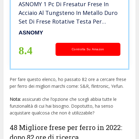
ASNOMY 1 Pc Di Fresatur Frese In
Acciaio Al Tungsteno In Metallo Duro
Set Di Frese Rotative Testa Per
Rettifica Di File 6 * 12mm Per
ASNOMY
Perforazione Intaglio Del Metallo
Lucidatura – A
8.4
Controlla Su Amazon
Per fare questo elenco, ho passato 82 ore a cercare frese
per ferro dei migliori marchi come: S&R, flintronic, Yefun.
Nota:
assicurati che l’opzione che scegli abbia tutte le
funzionalità di cui hai bisogno. Dopotutto, ha senso
acquistare qualcosa che non è utilizzabile?
48 Migliore frese per ferro in 2022:
dopo 82 ore di ricerca