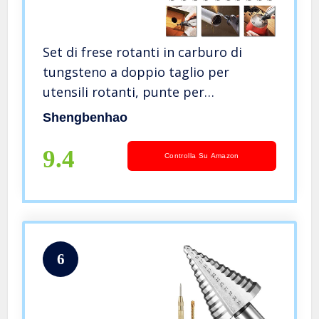
Set di frese rotanti in carburo di
tungsteno a doppio taglio per
utensili rotanti, punte per
smerigliatrice, lavorazione del legno,
Shengbenhao
incisione, scultura in metallo,
perforazione, lucidatura
9.4
Controlla Su Amazon
6