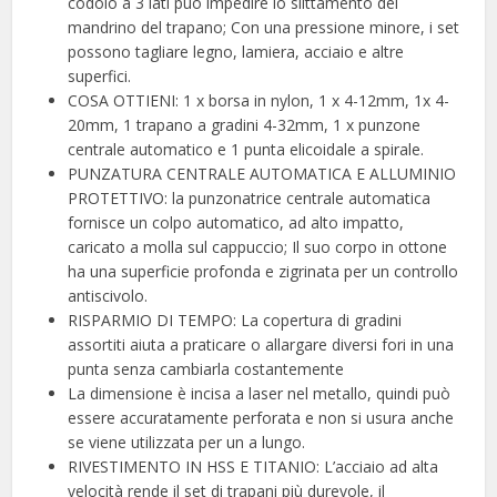
codolo a 3 lati può impedire lo slittamento del
mandrino del trapano; Con una pressione minore, i set
possono tagliare legno, lamiera, acciaio e altre
superfici.
COSA OTTIENI: 1 x borsa in nylon, 1 x 4-12mm, 1x 4-
20mm, 1 trapano a gradini 4-32mm, 1 x punzone
centrale automatico e 1 punta elicoidale a spirale.
PUNZATURA CENTRALE AUTOMATICA E ALLUMINIO
PROTETTIVO: la punzonatrice centrale automatica
fornisce un colpo automatico, ad alto impatto,
caricato a molla sul cappuccio; Il suo corpo in ottone
ha una superficie profonda e zigrinata per un controllo
antiscivolo.
RISPARMIO DI TEMPO: La copertura di gradini
assortiti aiuta a praticare o allargare diversi fori in una
punta senza cambiarla costantemente
La dimensione è incisa a laser nel metallo, quindi può
essere accuratamente perforata e non si usura anche
se viene utilizzata per un a lungo.
RIVESTIMENTO IN HSS E TITANIO: L’acciaio ad alta
velocità rende il set di trapani più durevole, il