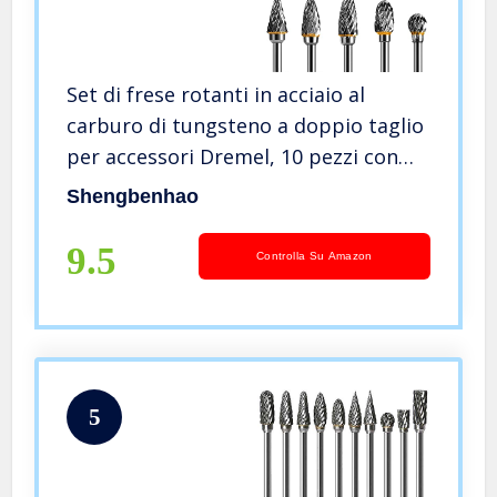
Set di frese rotanti in acciaio al
carburo di tungsteno a doppio taglio
per accessori Dremel, 10 pezzi con
gambo da 1/8″, trapano fai da te,
Shengbenhao
intaglio per la lavorazione del legno
9.5
Controlla Su Amazon
5