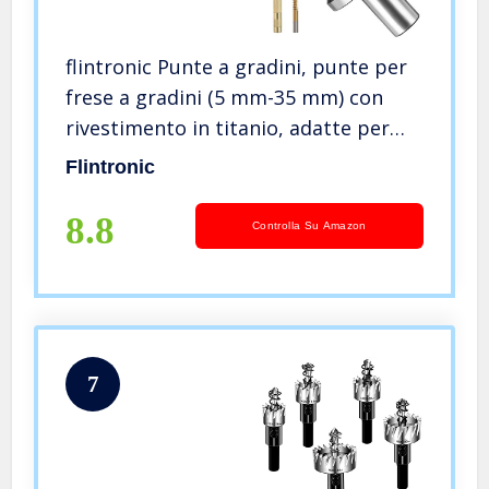
flintronic Punte a gradini, punte per
frese a gradini (5 mm-35 mm) con
rivestimento in titanio, adatte per
acciaio, legno, plastica, ottone,
Flintronic
alluminio, PVC
8.8
Controlla Su Amazon
7