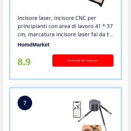
Incisore laser, incisore CNC per
principianti con area di lavoro 41 * 37
cm, marcatura incisore laser fai da te
a fuoco fisso da 20 W per legno, pelle,
HomdMarket
vinile
8.9
Controlla Su Amazon
7