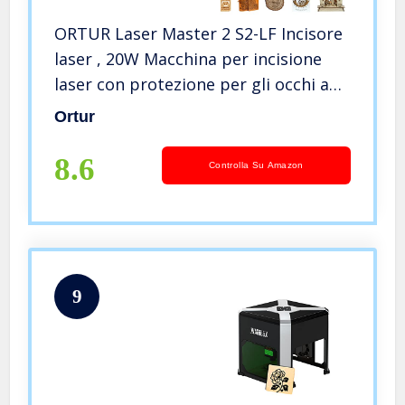
ORTUR Laser Master 2 S2-LF Incisore
laser , 20W Macchina per incisione
laser con protezione per gli occhi a
fuoco fisso, Taglierina laser CNC a
Ortur
spot compresso per legno e
metallo,Scheda madre a 32 bit
8.6
Controlla Su Amazon
9