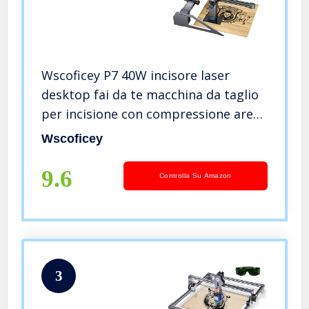
Wscoficey P7 40W incisore laser
desktop fai da te macchina da taglio
per incisione con compressione area
di incisione 200 * 200 laser a fuoco
Wscoficey
fisso per metallo legno bambù pelle
9.6
Controlla Su Amazon
3