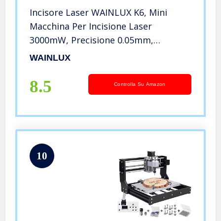
Incisore Laser WAINLUX K6, Mini
Macchina Per Incisione Laser
3000mW, Precisione 0.05mm,
Connessione BT, Controllo
WAINLUX
Applicazioni Portatile Incisione Laser
Per Legno, Pelle, Arte Fai-Da-Te
8.5
Controlla Su Amazon
10