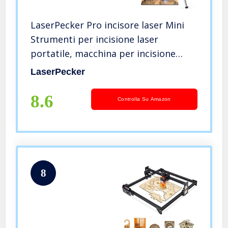
LaserPecker Pro incisore laser Mini
Strumenti per incisione laser
portatile, macchina per incisione
laser compatta con occhiali protettivi
LaserPecker
(Basic)
8.6
Controlla Su Amazon
8