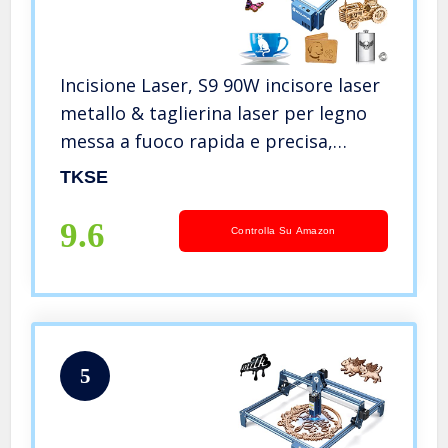
Incisione Laser, S9 90W incisore laser
metallo & taglierina laser per legno
messa a fuoco rapida e precisa,
ampia area di incisione 410x420mm
TKSE
Utilizzato per legno, metallo, pelle,
ceramica fai da te
9.6
Controlla Su Amazon
5