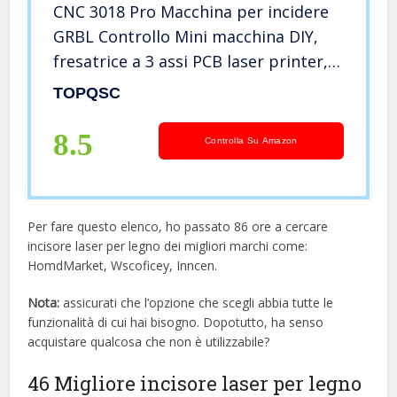
CNC 3018 Pro Macchina per incidere
GRBL Controllo Mini macchina DIY,
fresatrice a 3 assi PCB laser printer,
incisore router di legno con
TOPQSC
controller offline TOPQSC
8.5
Controlla Su Amazon
Per fare questo elenco, ho passato 86 ore a cercare
incisore laser per legno dei migliori marchi come:
HomdMarket, Wscoficey, Inncen.
Nota:
assicurati che l’opzione che scegli abbia tutte le
funzionalità di cui hai bisogno. Dopotutto, ha senso
acquistare qualcosa che non è utilizzabile?
46 Migliore incisore laser per legno