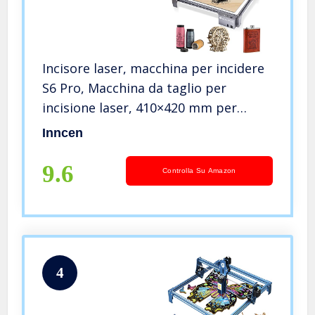
Incisore laser, macchina per incidere
S6 Pro, Macchina da taglio per
incisione laser, 410×420 mm per
metallo, legno, acciaio, acrilico
Inncen
9.6
Controlla Su Amazon
4