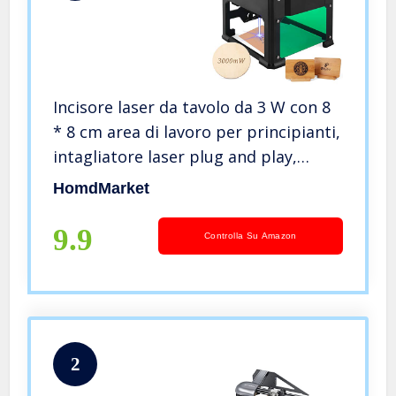
Incisore laser da tavolo da 3 W con 8
* 8 cm area di lavoro per principianti,
intagliatore laser plug and play,
super facile da usare per uso
HomdMarket
domestico Mini stampante per
incisione fai-da-te.
9.9
Controlla Su Amazon
2