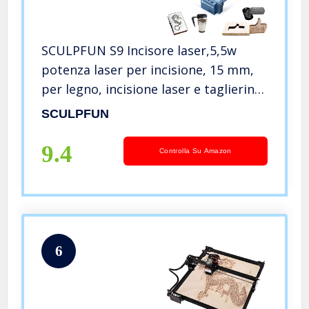
SCULPFUN S9 Incisore laser,5,5w
potenza laser per incisione, 15 mm,
per legno, incisione laser e taglierina
in metallo, protezione per gli occhi,
SCULPFUN
410 x 420 mm
9.4
Controlla Su Amazon
6