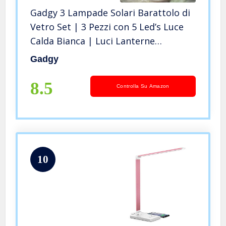
Gadgy 3 Lampade Solari Barattolo di
Vetro Set | 3 Pezzi con 5 Led’s Luce
Calda Bianca | Luci Lanterne
Illuminazione | Esterno Interno
Gadgy
Giardino
8.5
Controlla Su Amazon
10