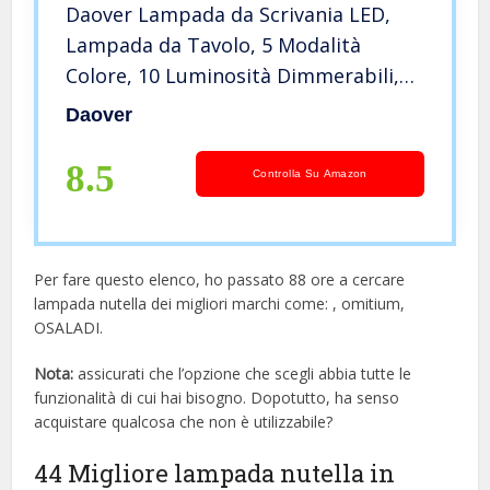
Daover Lampada da Scrivania LED,
Lampada da Tavolo, 5 Modalità
Colore, 10 Luminosità Dimmerabili,
Funzione di Cronometraggio, Tocco-
Daover
Controllo, Ricarica USB per
Smartphone-Rosa
8.5
Controlla Su Amazon
Per fare questo elenco, ho passato 88 ore a cercare
lampada nutella dei migliori marchi come: , omitium,
OSALADI.
Nota:
assicurati che l’opzione che scegli abbia tutte le
funzionalità di cui hai bisogno. Dopotutto, ha senso
acquistare qualcosa che non è utilizzabile?
44 Migliore lampada nutella in