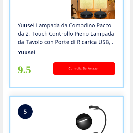
Yuusei Lampada da Comodino Pacco
da 2, Touch Controllo Pieno Lampada
da Tavolo con Porte di Ricarica USB, 4
LED Lampadina Inclusa, Dimmerabile
Yuusei
Lampada da Tavolo in Tessuto per
Camera Soggiorno Ufficio
9.5
Controlla Su Amazon
5