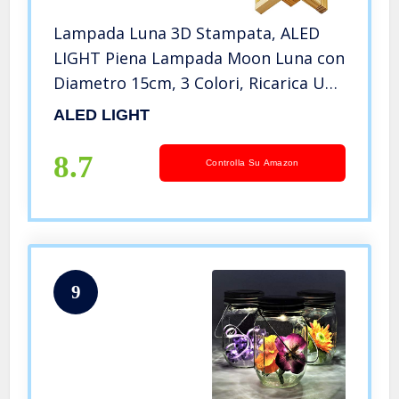
Lampada Luna 3D Stampata, ALED
LIGHT Piena Lampada Moon Luna con
Diametro 15cm, 3 Colori, Ricarica USB
Decorativo LED Luce Notturna
ALED LIGHT
Toccare il Controllo, Decoro per
Stanza Letto Mood Light per Camera
8.7
Controlla Su Amazon
9