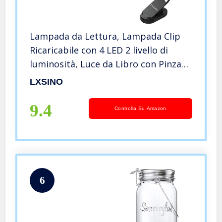
Lampada da Lettura, Lampada Clip
Ricaricabile con 4 LED 2 livello di
luminosità, Luce da Libro con Pinza
per Lettori di Notte, E-Reader, Kindle,
LXSINO
Studio, Letto, Viaggi, Tablet (luce
bianca, 6000K)
9.4
Controlla Su Amazon
6