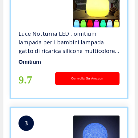
Luce Notturna LED , omitium
lampada per i bambini lampada
gatto di ricarica silicone multicolore
luce notturna controllo sensibile luce
Omitium
decorazioni per camerette letto
bambini
9.7
Controlla Su Amazon
3