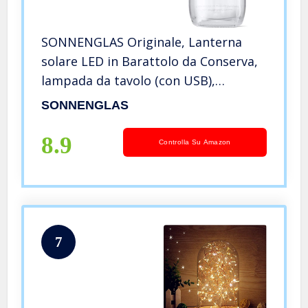
SONNENGLAS Originale, Lanterna
solare LED in Barattolo da Conserva,
lampada da tavolo (con USB),
Commercio equo e solidale dal
SONNENGLAS
Sudafrica, vetro e acciaio inossidabile
8.9
Controlla Su Amazon
7