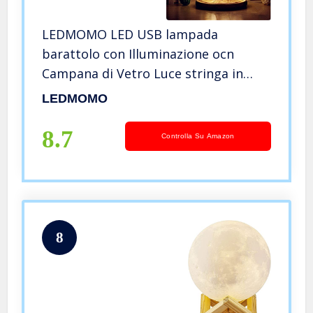
LEDMOMO LED USB lampada
barattolo con Illuminazione ocn
Campana di Vetro Luce stringa in
bottiglia per la decorazione di
LEDMOMO
comodino/natale/festa/casa/camera
da letto (luce calda)
8.7
Controlla Su Amazon
8