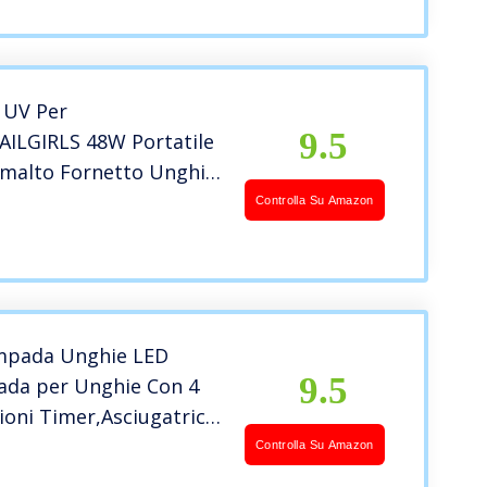
 UV Per
9.5
AILGIRLS 48W Portatile
Smalto Fornetto Unghie
cure/Pedicure,Sensore
Controlla Su Amazon
 Automatico Lampada
ED,3 Modalità
splay LCD
mpada Unghie LED
9.5
da per Unghie Con 4
oni Timer,Asciugatrice
 LED per Gel per Smalto
Controlla Su Amazon
ore Automatico,Per