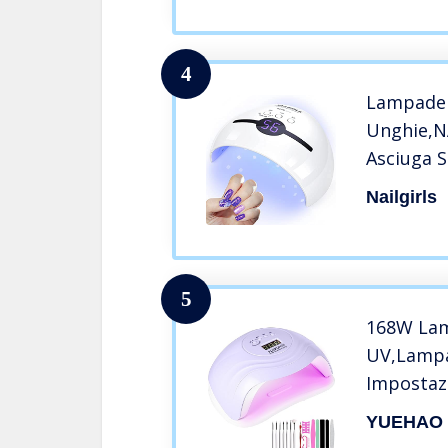
timer
4
Lampade
Unghie,N
Asciuga 
per Mani
Nailgirls
Di Avvio
Unghie L
Timer,Di
5
168W La
UV,Lampa
Impostazi
per Gel a
YUEHAO
Con Sens