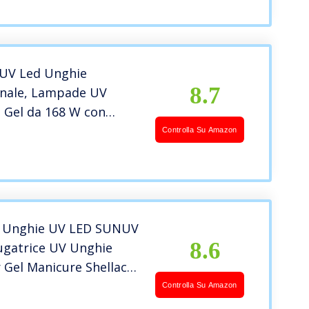
UV Led Unghie
8.7
onale, Lampade UV
 Gel da 168 W con
reen LCD Grande da
Controlla Su Amazon
postazioni
nsore Automatico,
UV Unghie
nale per Uso
co
 Unghie UV LED SUNUV
8.6
ugatrice UV Unghie
 Gel Manicure Shellac
er, LCD Display,
Controlla Su Amazon
e Asciugatura a Doppia