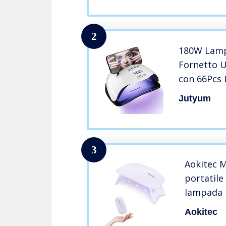
Lampada 
Polish Li
2
180W Lamp
Fornetto 
con 66Pcs 
Automatic
Jutyum
LED Unghi
Lampada p
Profession
Unghie
3
Aokitec 
portatile
lampada p
tascabile
Aokitec
smalti ge