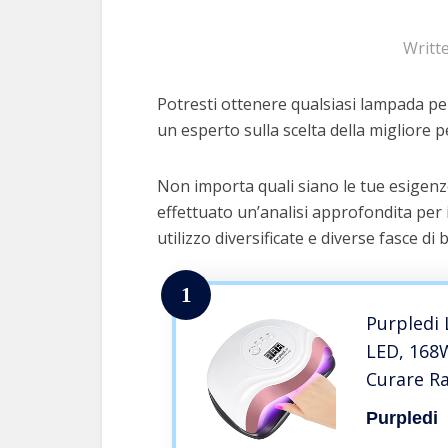
Writt
Potresti ottenere qualsiasi lampada per
un esperto sulla scelta della migliore pe
Non importa quali siano le tue esigenz
effettuato un’analisi approfondita per 
utilizzo diversificate e diverse fasce di 
1
Purpledi
LED, 168
Curare R
Avvio Au
Purpledi
10s/30s/6