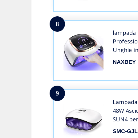
8
lampada 
Professi
Unghie in
Touch Sc
NAXBEY
7,5”/4 Im
Timer/Se
lampada 
Professio
9
Domesti
Lampada
48W Asci
SUN4 per
con 4 Tim
SMC-GJL
Sensore 