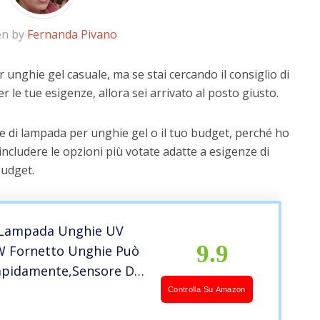
en by
Fernanda Pivano
 unghie gel casuale, ma se stai cercando il consiglio di
r le tue esigenze, allora sei arrivato al posto giusto.
e di lampada per unghie gel o il tuo budget, perché ho
includere le opzioni più votate adatte a esigenze di
budget.
 Lampada Unghie UV
9.9
W Fornetto Unghie Può
apidamente,Sensore Di
tomatico,Timers da
Controlla Su Amazon
0s/90s, LCD Display