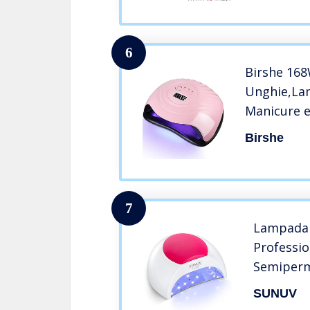
Manicure
Asciuga 
6
Birshe 16
Unghie,La
Manicure e
Lampada U
Birshe
con Automa
LCD,4 Time
per La Mag
7
Lampada
Professio
Semiperm
Avvio Au
SUNUV
10/30/60