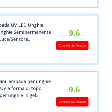
per unghie per Gel Nail
ght
ada UV LED Unghie,
9.6
Unghie Semipermanente
Luce/Sensore
o/4 Timer, Lampada
Controlla Su Amazon
e Lampada LED Unghie,
er Unghie
ale,Fornetto per
Mini lampada per unghie
9.6
 UV a forma di topo,
er unghie in gel
 con USB per tutti gli
Controlla Su Amazon
l, asciugatrice con 2