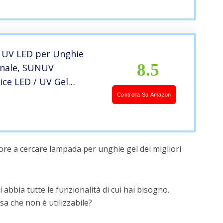
UV LED per Unghie
8.5
onale, SUNUV
ice LED / UV Gel
per Polimerizzare lo
Controlla Su Amazon
con Sensore Automatico
play in Casa e
o
ore a cercare lampada per unghie gel dei migliori
 abbia tutte le funzionalità di cui hai bisogno.
a che non è utilizzabile?