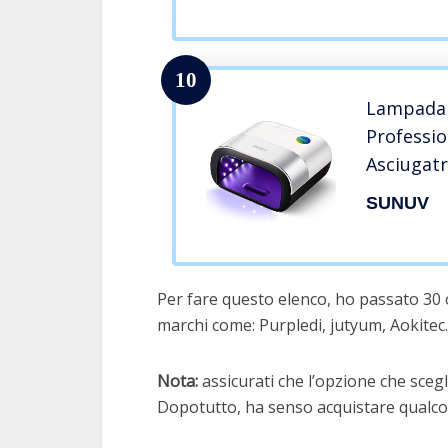
Velocità
10
Lampada 
Professi
Asciugatr
Macchina 
SUNUV
Smalto, 
e LCD Dis
Soggiorn
Per fare questo elenco, ho passato 30 
marchi come: Purpledi, jutyum, Aokitec.
Nota:
assicurati che l’opzione che scegli
Dopotutto, ha senso acquistare qualcos