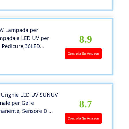
/Pedicure Lampada
Smalto Semipermanente
8W Lampada per
8.9
mpada a LED UV per
 Pedicure,36LED
V Unghie Professionale
Controlla Su Amazon
tico Sensore,Display
rs da10s 30s 60s 99s
gior Parte Dei Gel
 Unghie LED UV SUNUV
8.7
nale per Gel e
anente, Sensore Di
tomatico, 4 Timer
Controlla Su Amazon
/90S