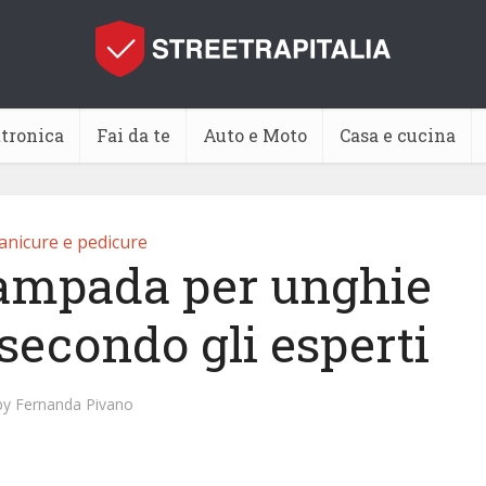
ttronica
Fai da te
Auto e Moto
Casa e cucina
nicure e pedicure
lampada per unghie
 secondo gli esperti
by
Fernanda Pivano