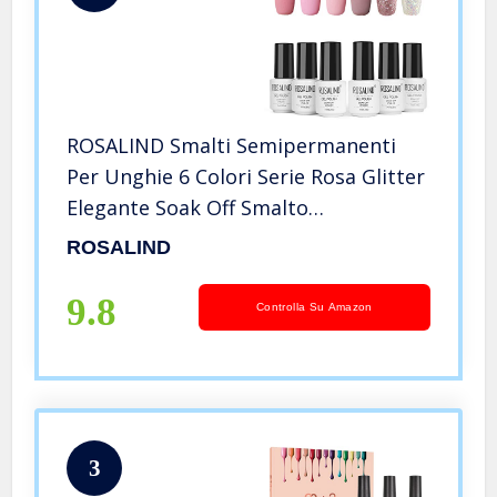
ROSALIND Smalti Semipermanenti
Per Unghie 6 Colori Serie Rosa Glitter
Elegante Soak Off Smalto
Semipermanente Beauty Gel
ROSALIND
Manicure 7ml
9.8
Controlla Su Amazon
3