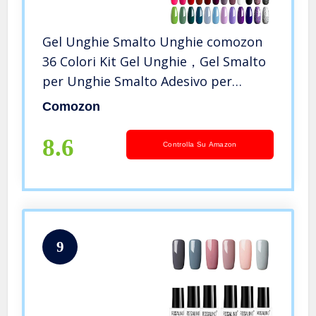
Gel Unghie Smalto Unghie comozon
36 Colori Kit Gel Unghie，Gel Smalto
per Unghie Smalto Adesivo per
Unghie，Unghie Gel Kit Professionale
Comozon
Smalti Semipermanenti per Unghie
Smalto Gel Unghie UV (Standard)
8.6
Controlla Su Amazon
9