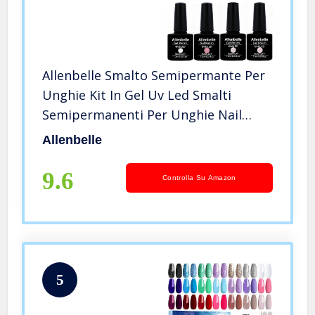
Allenbelle Smalto Semipermante Per
Unghie Kit In Gel Uv Led Smalti
Semipermanenti Per Unghie Nail
Polish UV LED Gel Unghie (004)
Allenbelle
9.6
Controlla Su Amazon
5