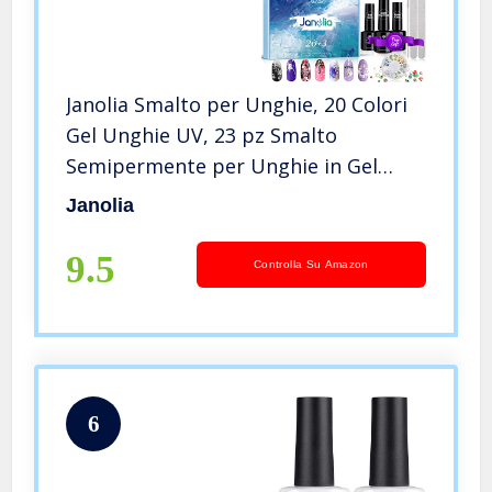
Janolia Smalto per Unghie, 20 Colori
Gel Unghie UV, 23 pz Smalto
Semipermente per Unghie in Gel
Unghie UV, Base e Top Coat Matt
Janolia
Coat, Unghie Gel er Principianti
9.5
Controlla Su Amazon
6