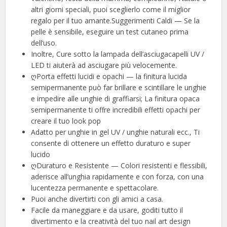
altri giorni speciali, puoi sceglierlo come il miglior
regalo per il tuo amante.Suggerimenti Caldi — Se la
pelle è sensibile, eseguire un test cutaneo prima
dell’uso.
Inoltre, Cure sotto la lampada dell’asciugacapelli UV /
LED ti aiuterà ad asciugare più velocemente.
ღPorta effetti lucidi e opachi — la finitura lucida
semipermanente può far brillare e scintillare le unghie
e impedire alle unghie di graffiarsi; La finitura opaca
semipermanente ti offre incredibili effetti opachi per
creare il tuo look pop
Adatto per unghie in gel UV / unghie naturali ecc., Ti
consente di ottenere un effetto duraturo e super
lucido
ღDuraturo e Resistente — Colori resistenti e flessibili,
aderisce all’unghia rapidamente e con forza, con una
lucentezza permanente e spettacolare.
Puoi anche divertirti con gli amici a casa.
Facile da maneggiare e da usare, goditi tutto il
divertimento e la creatività del tuo nail art design