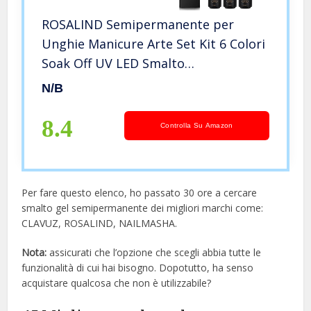
ROSALIND Semipermanente per
Unghie Manicure Arte Set Kit 6 Colori
Soak Off UV LED Smalto
Semipermanente Set 7ML
N/B
8.4
Controlla Su Amazon
Per fare questo elenco, ho passato 30 ore a cercare
smalto gel semipermanente dei migliori marchi come:
CLAVUZ, ROSALIND, NAILMASHA.
Nota:
assicurati che l’opzione che scegli abbia tutte le
funzionalità di cui hai bisogno. Dopotutto, ha senso
acquistare qualcosa che non è utilizzabile?