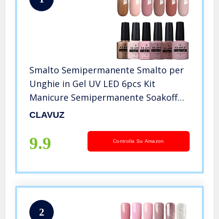
Smalto Semipermanente Smalto per
Unghie in Gel UV LED 6pcs Kit
Manicure Semipermanente Soakoff
10ml de Clavuz – 025
CLAVUZ
9.9
Controlla Su Amazon
2