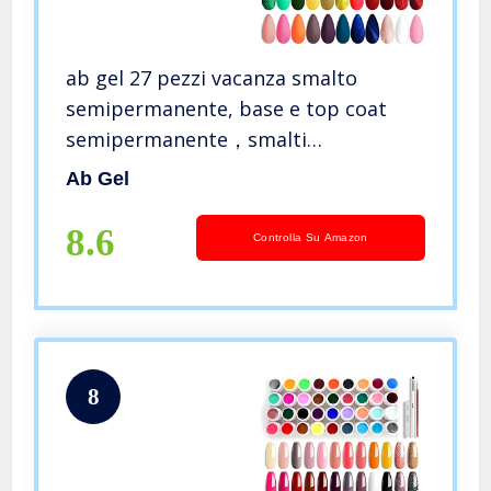
ab gel 27 pezzi vacanza smalto
semipermanente, base e top coat
semipermanente，smalti
semipermanenti per unghie，verde
Ab Gel
giallo oro rosso glitter arancione blu
bianco rosa colori gel unghie Imposta
8.6
Controlla Su Amazon
EUCG08
8