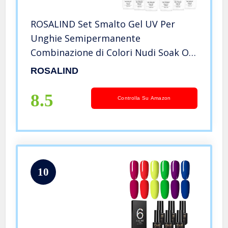
ROSALIND Set Smalto Gel UV Per
Unghie Semipermanente
Combinazione di Colori Nudi Soak Off
Varnish Nail Art Design Ricostruzione
ROSALIND
Completo Decorazioni 7ml
8.5
Controlla Su Amazon
10