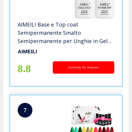
AIMEILI Base e Top coat
Semipermanente Smalto
Semipermanente per Unghie in Gel
Soak Off UV LED Smalti Gel per
AIMEILI
Unghie Kit Semipermanente Unghie
Kit per Manicure 2 x 8ml
8.8
Controlla Su Amazon
7