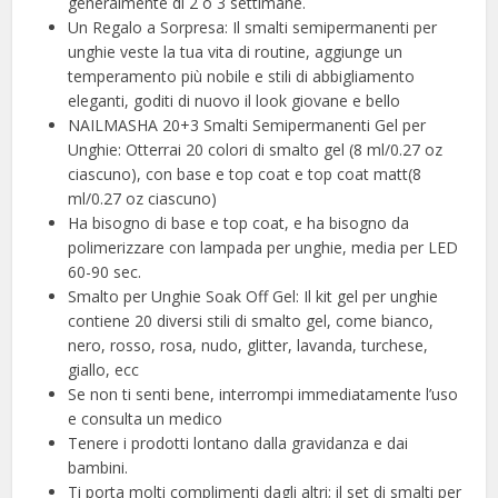
generalmente di 2 o 3 settimane.
Un Regalo a Sorpresa: Il smalti semipermanenti per
unghie veste la tua vita di routine, aggiunge un
temperamento più nobile e stili di abbigliamento
eleganti, goditi di nuovo il look giovane e bello
NAILMASHA 20+3 Smalti Semipermanenti Gel per
Unghie: Otterrai 20 colori di smalto gel (8 ml/0.27 oz
ciascuno), con base e top coat e top coat matt(8
ml/0.27 oz ciascuno)
Ha bisogno di base e top coat, e ha bisogno da
polimerizzare con lampada per unghie, media per LED
60-90 sec.
Smalto per Unghie Soak Off Gel: Il kit gel per unghie
contiene 20 diversi stili di smalto gel, come bianco,
nero, rosso, rosa, nudo, glitter, lavanda, turchese,
giallo, ecc
Se non ti senti bene, interrompi immediatamente l’uso
e consulta un medico
Tenere i prodotti lontano dalla gravidanza e dai
bambini.
Ti porta molti complimenti dagli altri; il set di smalti per