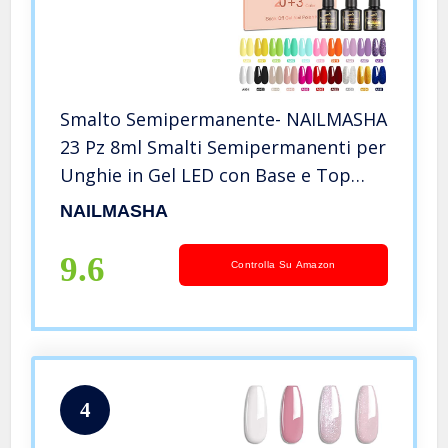
Smalto Semipermanente- NAILMASHA
23 Pz 8ml Smalti Semipermanenti per
Unghie in Gel LED con Base e Top
Coat, Matt Top, Nudo Neon Nero
NAILMASHA
Glitter Kit Semipermanente Unghie
Collezione di Smalto per Unghie
9.6
Controlla Su Amazon
4