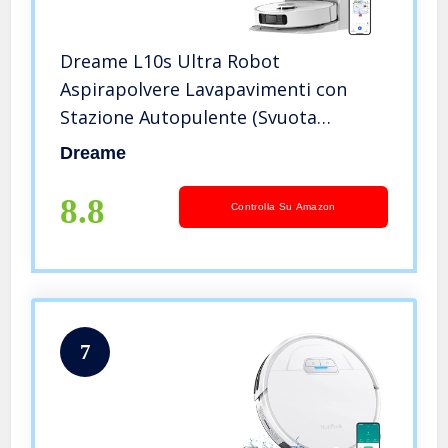
Dreame L10s Ultra Robot
Aspirapolvere Lavapavimenti con
Stazione Autopulente (Svuota
Polvere, Pulisce Asciuga Moci)
Dreame
Rilevamento ostacoli 3D, 5300Pa
Tappeti Peli Animali, Batteria 210m
8.8
Controlla Su Amazon
7