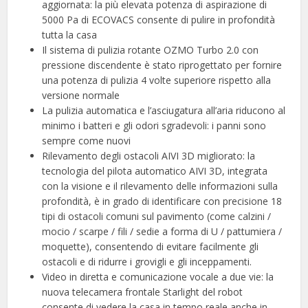
aggiornata: la più elevata potenza di aspirazione di
5000 Pa di ECOVACS consente di pulire in profondità
tutta la casa
Il sistema di pulizia rotante OZMO Turbo 2.0 con
pressione discendente è stato riprogettato per fornire
una potenza di pulizia 4 volte superiore rispetto alla
versione normale
La pulizia automatica e l’asciugatura all’aria riducono al
minimo i batteri e gli odori sgradevoli: i panni sono
sempre come nuovi
Rilevamento degli ostacoli AIVI 3D migliorato: la
tecnologia del pilota automatico AIVI 3D, integrata
con la visione e il rilevamento delle informazioni sulla
profondità, è in grado di identificare con precisione 18
tipi di ostacoli comuni sul pavimento (come calzini /
mocio / scarpe / fili / sedie a forma di U / pattumiera /
moquette), consentendo di evitare facilmente gli
ostacoli e di ridurre i grovigli e gli inceppamenti.
Video in diretta e comunicazione vocale a due vie: la
nuova telecamera frontale Starlight del robot
consente di vedere la casa in tempo reale anche in