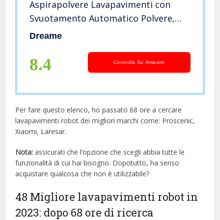
Aspirapolvere Lavapavimenti con
Svuotamento Automatico Polvere,
Navigazione LiDAR Rilevamento
Dreame
ostacoli, Aspirazione 4000Pa Tappeti
Peli Animali, Autonomia 170min,
8.4
Controlla Su Amazon
WiFi/APP/Alexa
Per fare questo elenco, ho passato 68 ore a cercare
lavapavimenti robot dei migliori marchi come: Proscenic,
Xiaomi, Laresar.
Nota:
assicurati che l’opzione che scegli abbia tutte le
funzionalità di cui hai bisogno. Dopotutto, ha senso
acquistare qualcosa che non è utilizzabile?
48 Migliore lavapavimenti robot in
2023: dopo 68 ore di ricerca