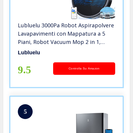
Lubluelu 3000Pa Robot Aspirapolvere
Lavapavimenti con Mappatura a 5
Piani, Robot Vacuum Mop 2 in 1,
LiDAR Laser 9.0, Aspirapolvere Robot
Lubluelu
Silenzioso per Pulizia Domestica,
WiFi/APP/Alex Control
9.5
Controlla Su Amazon
5