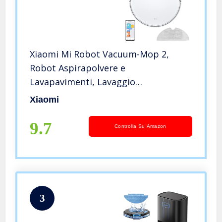
Xiaomi Mi Robot Vacuum-Mop 2,
Robot Aspirapolvere e
Lavapavimenti, Lavaggio
Pressurizzato, Motore NIDEC,
Xiaomi
Potenza d’Aspirazione da 2.700Pa,
Batteria da 3200mAh, Controllo
9.7
Controlla Su Amazon
tramite App, Versione Italiana
3