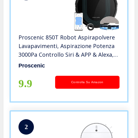
Proscenic 850T Robot Aspirapolvere
Lavapavimenti, Aspirazione Potenza
3000Pa Controllo Siri & APP & Alexa,
Serbatoio Acqua Elettrico 2-In-1 per
Proscenic
Pulizia
Domestica/Capelli/Polvere/Lavapavimenti
9.9
Controlla Su Amazon
2