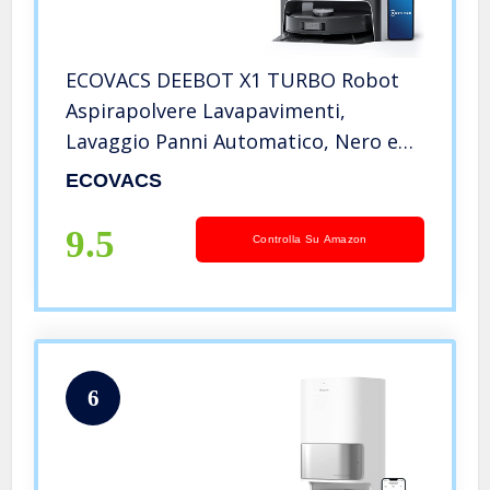
ECOVACS DEEBOT X1 TURBO Robot
Aspirapolvere Lavapavimenti,
Lavaggio Panni Automatico, Nero e
Argento, 260 min, 360 ㎡, Panni di
ECOVACS
Lavaggio Doppi, Mappe 3D,
Monitoraggio in Tempo Reale &
9.5
Controlla Su Amazon
Video-Chiamata
6