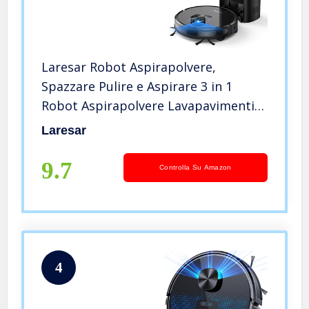
Laresar Robot Aspirapolvere,
Spazzare Pulire e Aspirare 3 in 1
Robot Aspirapolvere Lavapavimenti
con Stazione di Svuotamento
Laresar
Automatico, Potenza 3500Pa Ideale
per Peli di Animali Moquette e
9.7
Controlla Su Amazon
Pavimento
4