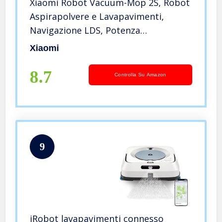
Xiaomi Robot Vacuum-Mop 2S, Robot
Aspirapolvere e Lavapavimenti,
Navigazione LDS, Potenza
d’Aspirazione da 2.200Pa, Batteria da
Xiaomi
2600mAh, 3 Modalità di Pulizia,
Controllo tramite App, Versione
8.7
Controlla Su Amazon
Italiana
9
iRobot lavapavimenti connesso