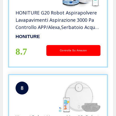
HONITURE G20 Robot Aspirapolvere
Lavapavimenti Aspirazione 3000 Pa
Controllo APP/Alexa,Serbatoio Acqua
Elettrico 2-in-1, Ideale per i Peli degli
HONITURE
Pulizia Domestica/Animali
Domestici/Pavimenti/Tappeti
8.7
Controlla Su Amazon
8