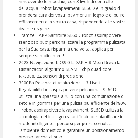
rimuovendo le macchie, con 3 livelli di controllo
dell’acqua, robot lavapavimenti SL60D è in grado di
prendersi cura dei vostri pavimenti in legno e di pulire
efficacemente la vostra casa, rispondendo alle vostre
diverse esigenze.
Tramite il APP Samrtlife SL60D robot aspirapolvere
silenzioso puo‘ personalizzare la programma puliziata
per la Sua casa, risparmia una volta, applica per
sempre,semplicement!
2023 Navigazione LDS9.0 LiDAR + 8 Metri Rileva la
Distanzacon algoritmo SLAM, i chip quad-core
RK3308, 22 sensori di precisione
3000Pa Potenza di Aspirazione + 3 Livelli
RegolabiliRobot aspirapolvere peli animali SL60D
utilizza una spazzola a rullo con una combinazione di
setole in gomma per una pulizia più efficiente dell’80%
il robot aspirapolvere lavapavimenti SL60D utilizza la
tecnologia dell’intelligenza artificiale per pianificare in
modo intelligente i percorsi per pulire completa
l’ambiente domestico e garantire un posizionamento
preciso, anche al buio.