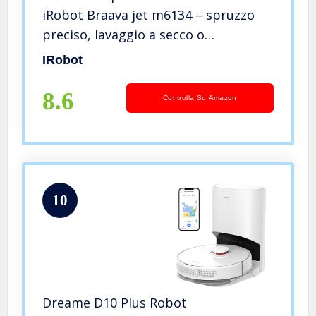
iRobot Braava jet m6134 – spruzzo
preciso, lavaggio a secco o
spazzamento, compatibile Roomba
IRobot
900
8.6
Controlla Su Amazon
10
Dreame D10 Plus Robot