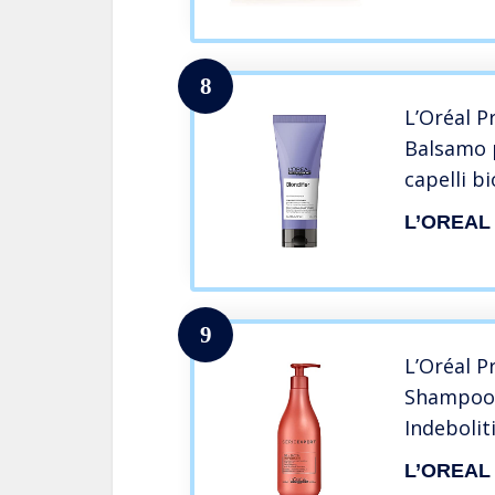
istantanee
proteine,
8
L’Oréal P
Balsamo 
capelli bi
Expert, F
L’OREAL
illuminan
9
L’Oréal P
Shampoo P
Indebolit
L’OREAL