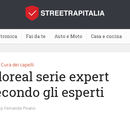
ttronica
Fai da te
Auto e Moto
Casa e cucina
Cura dei capelli
loreal serie expert
econdo gli esperti
by
Fernanda Pivano