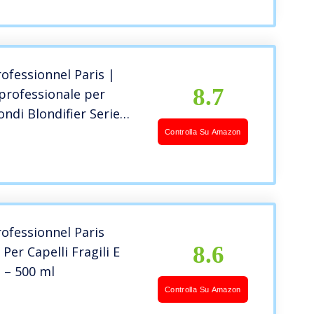
, con gold quinoa e
 250ml
rofessionnel Paris |
8.7
professionale per
ondi Blondifier Serie
ormula ricostituente e
Controlla Su Amazon
te, 200 ml
rofessionnel Paris
8.6
er Capelli Fragili E
i – 500 ml
Controlla Su Amazon