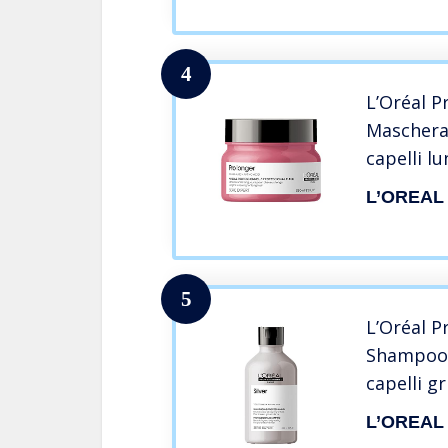
4
L’Oréal P
Maschera
capelli lu
Longer Se
L’OREAL
rinnovatr
5
L’Oréal P
Shampoo 
capelli gr
Expert, F
L’OREAL
anti-giall