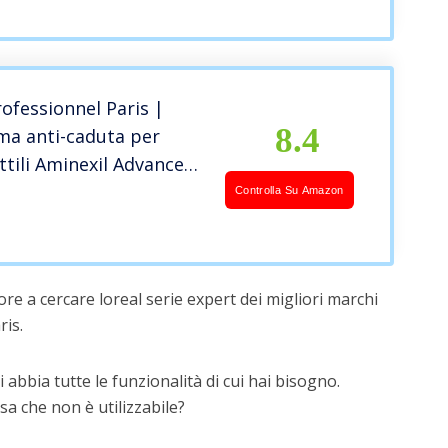
rofessionnel Paris |
8.4
a anti-caduta per
ottili Aminexil Advanced
rt, 10 fiale x 6 ml
Controlla Su Amazon
re a cercare loreal serie expert dei migliori marchi
ris.
 abbia tutte le funzionalità di cui hai bisogno.
a che non è utilizzabile?