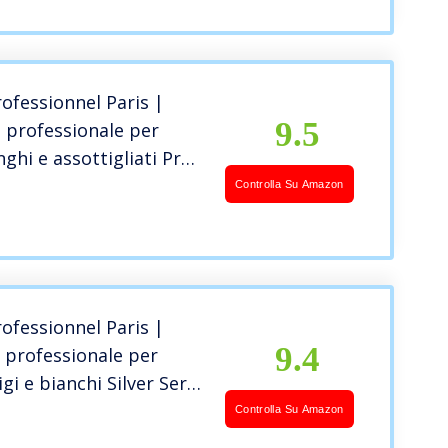
rofessionnel Paris |
9.5
 professionale per
nghi e assottigliati Pro
rie Expert, Formula
Controlla Su Amazon
ice, 250 ml
rofessionnel Paris |
9.4
professionale per
igi e bianchi Silver Serie
ormula neutralizzante
Controlla Su Amazon
o