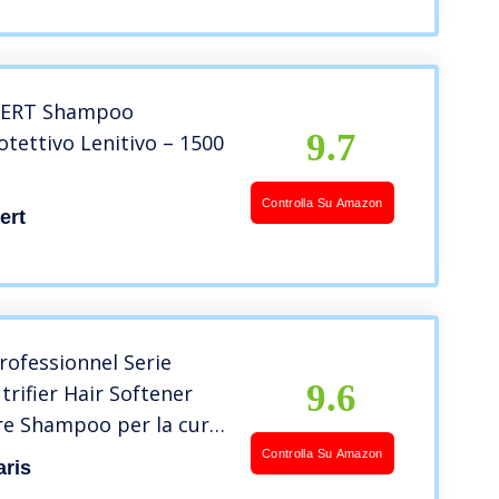
PERT Shampoo
9.7
tettivo Lenitivo – 1500
Controlla Su Amazon
ert
Professionnel Serie
9.6
trifier Hair Softener
re Shampoo per la cura
rzo der wirkung bei
Controlla Su Amazon
aris
 & glanzlosen capelli