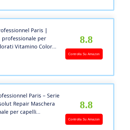
rofessionnel Paris |
8.8
 professionale per
olorati Vitamino Color
ert, Formula idratante
Controlla Su Amazon
dimento, 250 ml
ofessionnel Paris – Serie
8.8
solut Repair Maschera
ale per capelli
i e sensibilizzati,
Controlla Su Amazon
ne e morbidezza