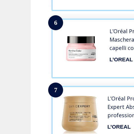
6
L’Oréal P
Maschera
capelli c
Serie Exp
L’OREAL
anti-sbia
7
L’Oréal Pr
Expert Ab
profession
danneggiat
L’OREAL
riparazio