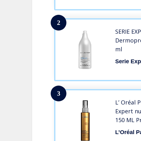
2
SERIE EX
Dermopro
ml
Serie Exp
3
L’ Oréal 
Expert nu
150 ML P
del rinfo
L’Oréal P
trockenem