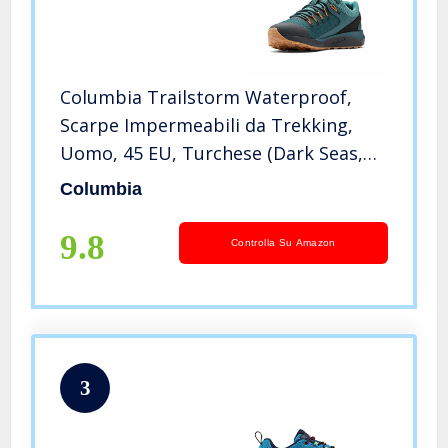
Columbia Trailstorm Waterproof,
Scarpe Impermeabili da Trekking,
Uomo, 45 EU, Turchese (Dark Seas,
Persimmon)
Columbia
9.8
Controlla Su Amazon
3