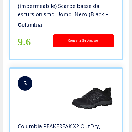
(impermeabile) Scarpe basse da
escursionismo Uomo, Nero (Black –
Caramel), 43 EU
Columbia
9.6
Controlla Su Amazon
5
Columbia PEAKFREAK X2 OutDry,