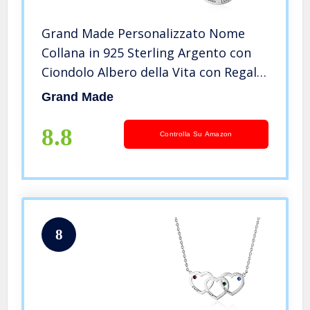
Grand Made Personalizzato Nome
Collana in 925 Sterling Argento con
Ciondolo Albero della Vita con Regalo
inciso per Signore o Donna della
Grand Made
Nonna
8.8
Controlla Su Amazon
8