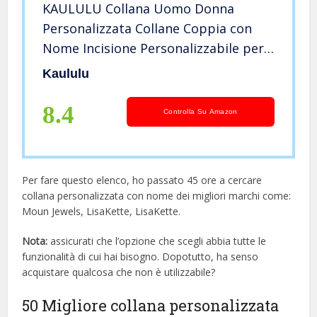
KAULULU Collana Uomo Donna
Personalizzata Collane Coppia con
Nome Incisione Personalizzabile per
lui e lei Gioielli Collana Coppia con
Kaululu
Iniziali bff per 2 (Silver)
8.4
Controlla Su Amazon
Per fare questo elenco, ho passato 45 ore a cercare
collana personalizzata con nome dei migliori marchi come:
Moun Jewels, LisaKette, LisaKette.
Nota:
assicurati che l’opzione che scegli abbia tutte le
funzionalità di cui hai bisogno. Dopotutto, ha senso
acquistare qualcosa che non è utilizzabile?
50 Migliore collana personalizzata