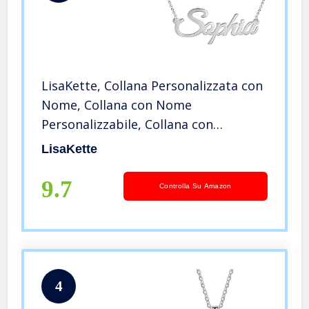
LisaKette, Collana Personalizzata con
Nome, Collana con Nome
Personalizzabile, Collana con
Incisione Personalizzata, Collana
LisaKette
Nome, Ciondolo Nome, 2.14 Regali,
Regalo Festa della Mamma
9.7
Controlla Su Amazon
4