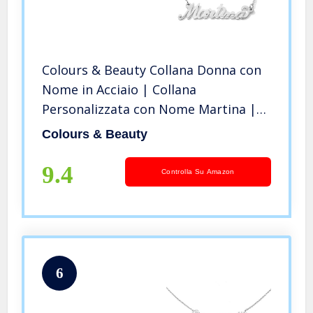
Colours & Beauty Collana Donna con
Nome in Acciaio | Collana
Personalizzata con Nome Martina |
Gioielli con nome: ciondoli
Colours & Beauty
personalizzati e Catenina Regolabile
Sottile A Ovali
9.4
Controlla Su Amazon
6