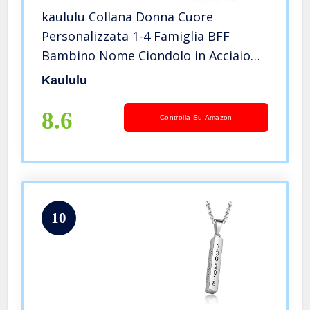
kaululu Collana Donna Cuore
Personalizzata 1-4 Famiglia BFF
Bambino Nome Ciondolo in Acciaio
Inossidabile Nome Graver Regalo
Kaululu
Anniversario Gioielli Personalizzati (3
Heart 1#)
8.6
Controlla Su Amazon
10