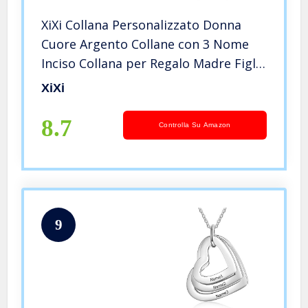
XiXi Collana Personalizzato Donna
Cuore Argento Collane con 3 Nome
Inciso Collana per Regalo Madre Figlia
per Compleanno Festa Della Mamma
XiXi
8.7
Controlla Su Amazon
9