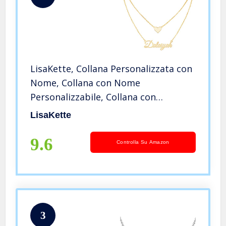
LisaKette, Collana Personalizzata con
Nome, Collana con Nome
Personalizzabile, Collana con
Incisione Personalizzata, Collana
LisaKette
Nome, Ciondolo Nome, 2.14 Regali,
Regalo Festa della Mamma
9.6
Controlla Su Amazon
3