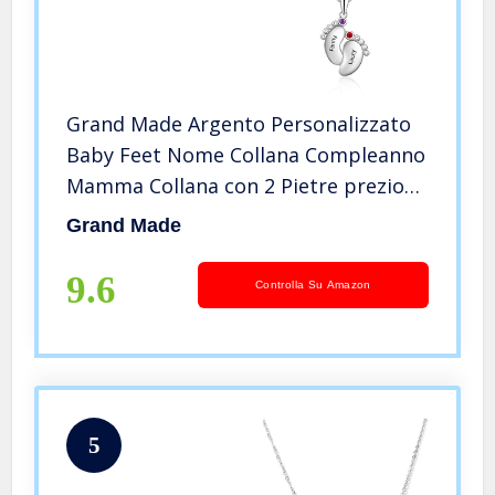
Grand Made Argento Personalizzato
Baby Feet Nome Collana Compleanno
Mamma Collana con 2 Pietre preziose
Birthstone Collana Birthstone con
Grand Made
Nome 2 Nome inciso Collana Gioielli
Donna
9.6
Controlla Su Amazon
5