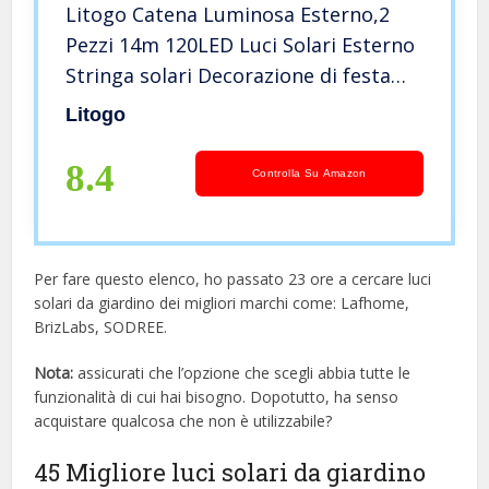
Litogo Catena Luminosa Esterno,2
Pezzi 14m 120LED Luci Solari Esterno
Stringa solari Decorazione di festa
Lucine da Esterno IP65 Impermeabile
Litogo
Luci Solari per
Giardino,Albero,Patio,Festa(Bianco
8.4
Controlla Su Amazon
caldo)
Per fare questo elenco, ho passato 23 ore a cercare luci
solari da giardino dei migliori marchi come: Lafhome,
BrizLabs, SODREE.
Nota:
assicurati che l’opzione che scegli abbia tutte le
funzionalità di cui hai bisogno. Dopotutto, ha senso
acquistare qualcosa che non è utilizzabile?
45 Migliore luci solari da giardino