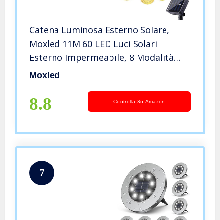
Catena Luminosa Esterno Solare,
Moxled 11M 60 LED Luci Solari
Esterno Impermeabile, 8 Modalità
Cristallo Globo Lucine Decorative ad
Moxled
Energia Solare per Giardino, Patio,
Cortile, Festa (Bianco Caldo)
8.8
Controlla Su Amazon
7