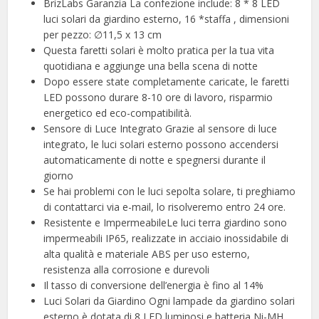
BrizLabs Garanzia La confezione include: 8 * 8 LED
luci solari da giardino esterno, 16 *staffa , dimensioni
per pezzo: ∅11,5 x 13 cm
Questa faretti solari è molto pratica per la tua vita
quotidiana e aggiunge una bella scena di notte
Dopo essere state completamente caricate, le faretti
LED possono durare 8-10 ore di lavoro, risparmio
energetico ed eco-compatibilità.
Sensore di Luce Integrato Grazie al sensore di luce
integrato, le luci solari esterno possono accendersi
automaticamente di notte e spegnersi durante il
giorno
Se hai problemi con le luci sepolta solare, ti preghiamo
di contattarci via e-mail, lo risolveremo entro 24 ore.
Resistente e ImpermeabileLe luci terra giardino sono
impermeabili IP65, realizzate in acciaio inossidabile di
alta qualità e materiale ABS per uso esterno,
resistenza alla corrosione e durevoli
Il tasso di conversione dell’energia è fino al 14%
Luci Solari da Giardino Ogni lampade da giardino solari
esterno è dotata di 8 LED luminosi e batteria Ni-MH