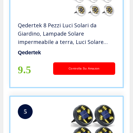
Qedertek 8 Pezzi Luci Solari da
Giardino, Lampade Solare
impermeabile a terra, Luci Solare
Decorazione per prato, Luce Faretto
Qedertek
Sepolta Esterno, Illuminazione Solare
per Strade, Piscina (Bianco Caldo)
9.5
Controlla Su Amazon
5