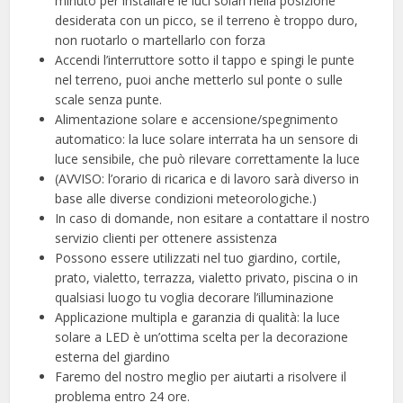
minuto per installare le luci solari nella posizione
desiderata con un picco, se il terreno è troppo duro,
non ruotarlo o martellarlo con forza
Accendi l’interruttore sotto il tappo e spingi le punte
nel terreno, puoi anche metterlo sul ponte o sulle
scale senza punte.
Alimentazione solare e accensione/spegnimento
automatico: la luce solare interrata ha un sensore di
luce sensibile, che può rilevare correttamente la luce
(AVVISO: l’orario di ricarica e di lavoro sarà diverso in
base alle diverse condizioni meteorologiche.)
In caso di domande, non esitare a contattare il nostro
servizio clienti per ottenere assistenza
Possono essere utilizzati nel tuo giardino, cortile,
prato, vialetto, terrazza, vialetto privato, piscina o in
qualsiasi luogo tu voglia decorare l’illuminazione
Applicazione multipla e garanzia di qualità: la luce
solare a LED è un’ottima scelta per la decorazione
esterna del giardino
Faremo del nostro meglio per aiutarti a risolvere il
problema entro 24 ore.