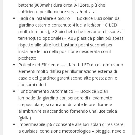
batteria(800mah) dura circa 8-12ore, più che
sufficiente per illuminare serata/nottata
Facili da Installare e Sicuro — BoxRice Luci solari da
giardino esterno contenute 4 luci a led(con 18 LED
molto luminosi), e 8 picchetti che servono a fissarle al
terreno(uso opzionale) – ABS plastica piolini più spessi
rispetto alle altre luci, bastano pochi secondi per
installare le luci nella posizione desiderata con il
picchetto
Potente ed Efficiente — I faretti LED da esterno sono
elementi molto diffusi per l’illuminazione esterna di
casa e del giardino: garantiscono alte prestazioni e
consumi ridotti
Funzionamento Automatico — BoxRice Solari
lampade da giardino con sensore di rilevamento
crepuscolare, si caricano durante le ore diurne e
all’imbrunire si accendono fornendo una luce calda
(gialla)
Impermeabile ip67 consente alle luci solari di resistere
a qualsiasi condizione meteorologica – pioggia, neve e