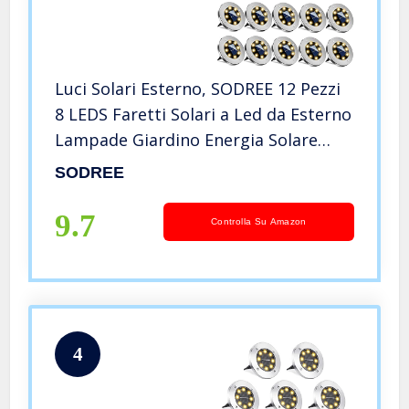
Luci Solari Esterno, SODREE 12 Pezzi
8 LEDS Faretti Solari a Led da Esterno
Lampade Giardino Energia Solare
Impermeabile IP65 Luci Solari da
SODREE
Giardino per Scala Paesaggio Strade
aiuola Vialetto
9.7
Controlla Su Amazon
4