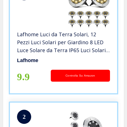
Lafhome Luci da Terra Solari, 12
Pezzi Luci Solari per Giardino 8 LED
Luce Solare da Terra IP65 Luci Solari
da Terra Impermeabili Luce Solare da
Lafhome
Binario per Passerella del Giardino
Bianco Caldo
9.9
Controlla Su Amazon
2