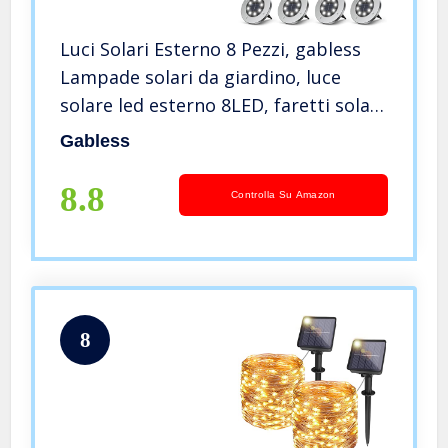
Luci Solari Esterno 8 Pezzi, gabless
Lampade solari da giardino, luce
solare led esterno 8LED, faretti solari
a led da esterno IP65 impermeabile,
Gabless
lampada solare da esterno per Prato
giardino Paesaggio
8.8
Controlla Su Amazon
8