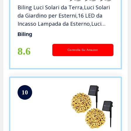
Biling Luci Solari da Terra,Luci Solari
da Giardino per Esterni,16 LED da
Incasso Lampada da Esterno,Luci
Solari a Disco Solare Impermeabile
Biling
IP65 per Vialetto,Patio – 8 Pezzi
(Bianco)
8.6
Controlla Su Amazon
10