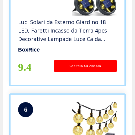
Luci Solari da Esterno Giardino 18
LED, Faretti Incasso da Terra 4pcs
Decorative Lampade Luce Calda
Potenti Energia Solare Wireless LED
BoxRice
Lampad da Sicurezza per Vialetto
Scala Paesaggio Strade Aiuola
9.4
Controlla Su Amazon
6