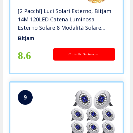
[2 Pacchi] Luci Solari Esterno, Bitjam
14M 120LED Catena Luminosa
Esterno Solare 8 Modalità Solare
Stringa Fata Luci Impermeabile Filo
Bitjam
di Rame Lucine Decorative Per
Giardino,Cortile,Festa,Bianco Caldo
8.6
Controlla Su Amazon
9