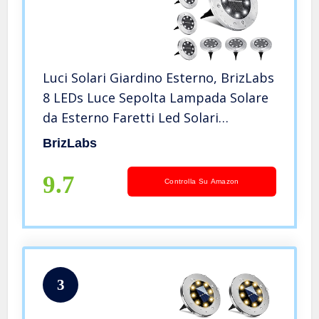
Luci Solari Giardino Esterno, BrizLabs
8 LEDs Luce Sepolta Lampada Solare
da Esterno Faretti Led Solari
Impermeabile IP65 Luci Terra
BrizLabs
Giardino per Prato Vialetto Scala
Paesaggio, Bianco Freddo 8 Pezzi
9.7
Controlla Su Amazon
3