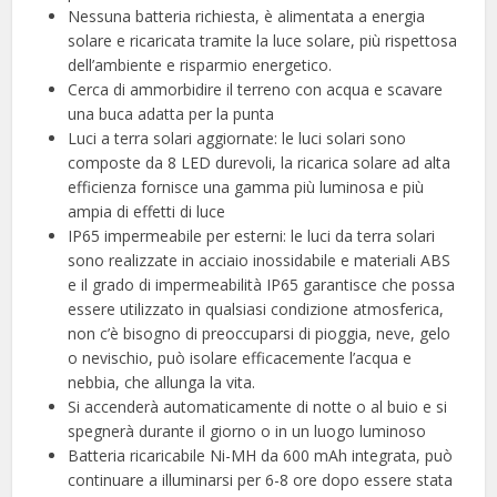
Nessuna batteria richiesta, è alimentata a energia
solare e ricaricata tramite la luce solare, più rispettosa
dell’ambiente e risparmio energetico.
Cerca di ammorbidire il terreno con acqua e scavare
una buca adatta per la punta
Luci a terra solari aggiornate: le luci solari sono
composte da 8 LED durevoli, la ricarica solare ad alta
efficienza fornisce una gamma più luminosa e più
ampia di effetti di luce
IP65 impermeabile per esterni: le luci da terra solari
sono realizzate in acciaio inossidabile e materiali ABS
e il grado di impermeabilità IP65 garantisce che possa
essere utilizzato in qualsiasi condizione atmosferica,
non c’è bisogno di preoccuparsi di pioggia, neve, gelo
o nevischio, può isolare efficacemente l’acqua e
nebbia, che allunga la vita.
Si accenderà automaticamente di notte o al buio e si
spegnerà durante il giorno o in un luogo luminoso
Batteria ricaricabile Ni-MH da 600 mAh integrata, può
continuare a illuminarsi per 6-8 ore dopo essere stata