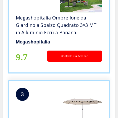
Megashopitalia Ombrellone da
Giardino a Sbalzo Quadrato 3×3 MT
in Alluminio Ecrù a Banana
Decentrato Ristorante Bar Locale
Megashopitalia
Balcone Terrazzo Esterno con Telo in
Poliestere Impermeabile
9.7
Controlla Su Amazon
3