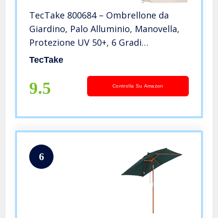
TecTake 800684 – Ombrellone da
Giardino, Palo Alluminio, Manovella,
Protezione UV 50+, 6 Gradi
d’inclinazione Regolabili, Ø 300 cm –
TecTake
Diversi Colori (Beige | No. 403133)
9.5
Controlla Su Amazon
6