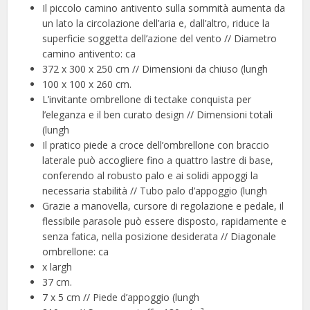
Il piccolo camino antivento sulla sommità aumenta da
un lato la circolazione dell’aria e, dall’altro, riduce la
superficie soggetta dell’azione del vento // Diametro
camino antivento: ca
372 x 300 x 250 cm // Dimensioni da chiuso (lungh
100 x 100 x 260 cm.
L’invitante ombrellone di tectake conquista per
l’eleganza e il ben curato design // Dimensioni totali
(lungh
Il pratico piede a croce dell’ombrellone con braccio
laterale può accogliere fino a quattro lastre di base,
conferendo al robusto palo e ai solidi appoggi la
necessaria stabilità // Tubo palo d’appoggio (lungh
Grazie a manovella, cursore di regolazione e pedale, il
flessibile parasole può essere disposto, rapidamente e
senza fatica, nella posizione desiderata // Diagonale
ombrellone: ca
x largh
37 cm.
7 x 5 cm // Piede d’appoggio (lungh