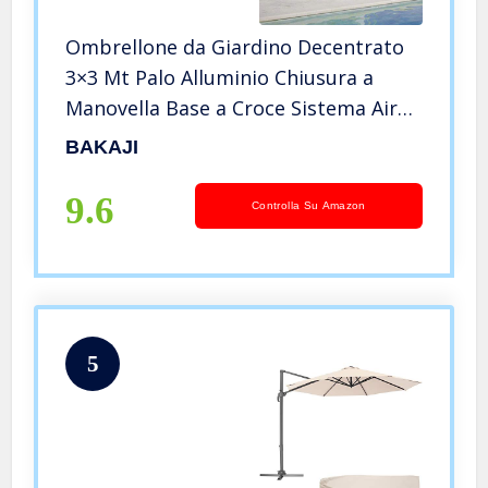
Ombrellone da Giardino Decentrato
3×3 Mt Palo Alluminio Chiusura a
Manovella Base a Croce Sistema Air
Vent Arredamento Esterno Gazebo
BAKAJI
Piscina Giardino Terrazzo Ambienti
Esterni (Beige)
9.6
Controlla Su Amazon
5