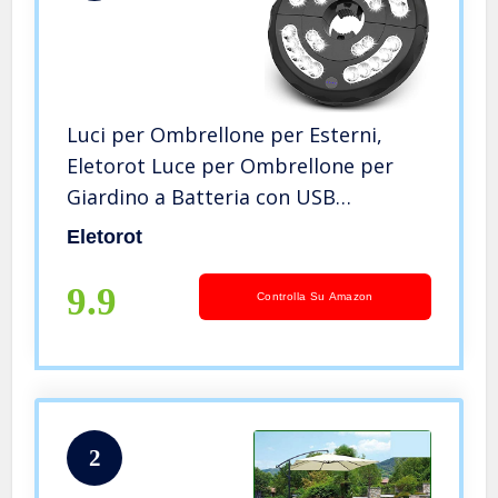
Luci per Ombrellone per Esterni,
Eletorot Luce per Ombrellone per
Giardino a Batteria con USB
Ricaricabile, Illuminazione Ombrelloni
Eletorot
per Campeggio Esterne Terrazza con
28 LED 3 Modalità
9.9
Controlla Su Amazon
2