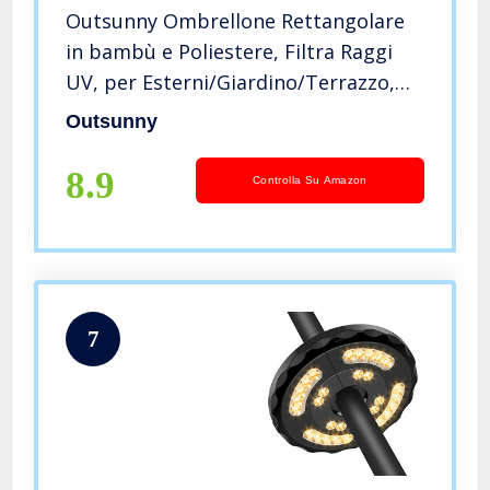
Outsunny Ombrellone Rettangolare
in bambù e Poliestere, Filtra Raggi
UV, per Esterni/Giardino/Terrazzo,
Verde 2×1,5×2,3m
Outsunny
8.9
Controlla Su Amazon
7