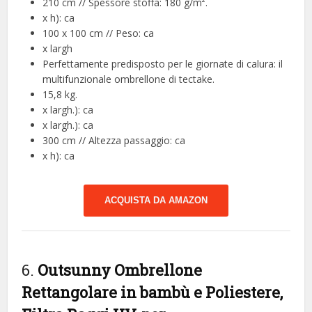
210 cm // Spessore stoffa: 180 g/m².
x h): ca
100 x 100 cm // Peso: ca
x largh
Perfettamente predisposto per le giornate di calura: il
multifunzionale ombrellone di tectake.
15,8 kg.
x largh.): ca
x largh.): ca
300 cm // Altezza passaggio: ca
x h): ca
ACQUISTA DA AMAZON
6.
Outsunny Ombrellone
Rettangolare in bambù e Poliestere,