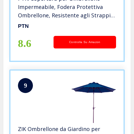
Impermeabile, Fodera Protettiva
Ombrellone, Resistente agli Strappi
Impermeabile Anti-UV, Copertura per
PTN
Ombrellone da Spiaggia Esterna
Traspirante（205 * 40 * 60/50cm）
8.6
Controlla Su Amazon
9
ZIK Ombrellone da Giardino per