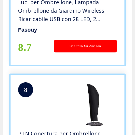
Luci per Ombrellone, Lampada
Ombrellone da Giardino Wireless
Ricaricabile USB con 28 LED, 2
Modalità di Illuminazione, Luci per
Fasouy
Ombrellone da Giardino Esterno
Terrazzo Balcone
8.7
Controlla Su Amazon
8
PTN Copertura per Ombrellone