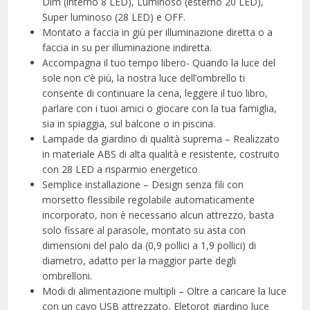
Dim (interno 8 LED), Luminoso (esterno 20 LED),
Super luminoso (28 LED) e OFF.
Montato a faccia in giù per illuminazione diretta o a
faccia in su per illuminazione indiretta.
Accompagna il tuo tempo libero- Quando la luce del
sole non c’è più, la nostra luce dell’ombrello ti
consente di continuare la cena, leggere il tuo libro,
parlare con i tuoi amici o giocare con la tua famiglia,
sia in spiaggia, sul balcone o in piscina.
Lampade da giardino di qualità suprema – Realizzato
in materiale ABS di alta qualità e resistente, costruito
con 28 LED a risparmio energetico
Semplice installazione – Design senza fili con
morsetto flessibile regolabile automaticamente
incorporato, non è necessario alcun attrezzo, basta
solo fissare al parasole, montato su asta con
dimensioni del palo da (0,9 pollici a 1,9 pollici) di
diametro, adatto per la maggior parte degli
ombrelloni.
Modi di alimentazione multipli – Oltre a caricare la luce
con un cavo USB attrezzato, Eletorot giardino luce