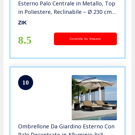
Esterno Palo Centrale in Metallo, Top
in Poliestere, Reclinabile – Ø 230 cm
Blu
ZIK
8.5
Controlla Su Amazon
10
Ombrellone Da Giardino Esterno Con
Palo Decentrato in Alluminio 3×3