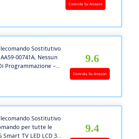
Controlla Su Amazon
lecomando Sostitutivo
9.6
AA59-00741A, Nessun
Di Programmazione –
 TV LCD Al Plasma A LED
Controlla Su Amazon
, Sostituto BN59-
N59-01199F AA59-
A59-00602A BN59-
lecomando Sostitutivo
9.4
omando per tutte le
 Smart TV LED LCD 3D