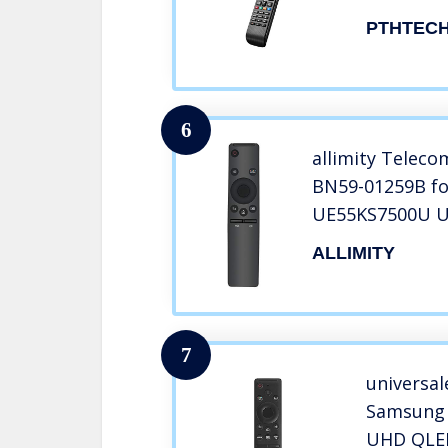
– Nessun
PTHTEC
Richiest
Universa
01198Q
6
allimity Teleco
BN59-01259B f
UE55KS7500U 
UE55KS9000T 
ALLIMITY
UE65KS8000T U
UE65KU6400U 
UE78KU6500U S
7
universa
Samsung 
UHD QLE