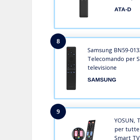
Telecoma
ATA-D
Prime vid
scelta ra
8
Samsung BN59-0133
Telecomando per 
televisione
SAMSUNG
9
YOSUN, T
per tutte
Smart TV