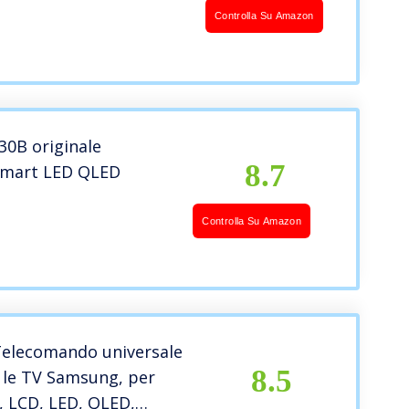
ndo avere Netflix
Controlla Su Amazon
eo Rakuten-TV tasto di
pida
0B originale
8.7
Smart LED QLED
Controlla Su Amazon
elecomando universale
8.5
 le TV Samsung, per
, LCD, LED, QLED,