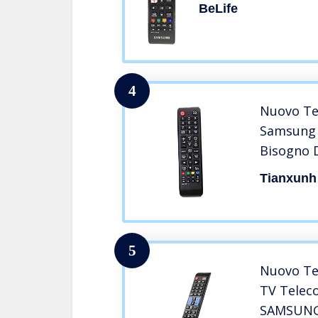
BeLife
4
Nuovo Te
Samsung 
Bisogno 
Fit HDTV
Tianxunh
Smart TV
01175N B
00786A A
01247A
5
Nuovo Te
TV Telec
SAMSUNG