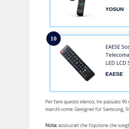
SUHD, UH
YOSUN
plasma, 4
10
EAESE So
Telecom
LED LCD 
BN59-011
EAESE
00786A A
01247A
Per fare questo elenco, ho passato 90
marchi come: Geeignet für Samsung, Sup
Nota:
assicurati che l’opzione che scegli