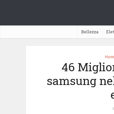
Bellezza
Ele
Home
46 Migli
samsung nel