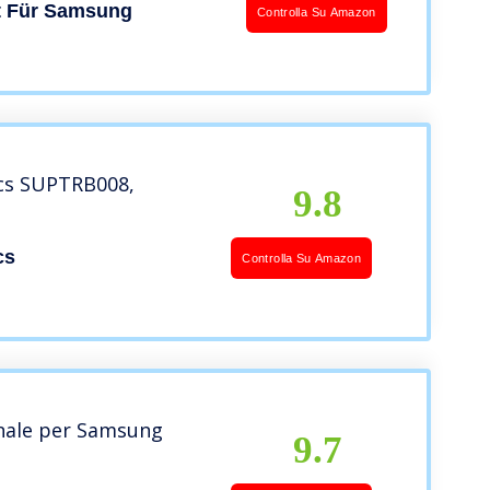
t Für Samsung
Controlla Su Amazon
ics SUPTRB008,
9.8
cs
Controlla Su Amazon
nale per Samsung
9.7