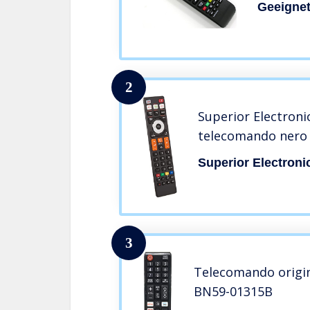
Geeigne
2
Superior Electron
telecomando nero
Superior Electroni
3
Telecomando origi
BN59-01315B