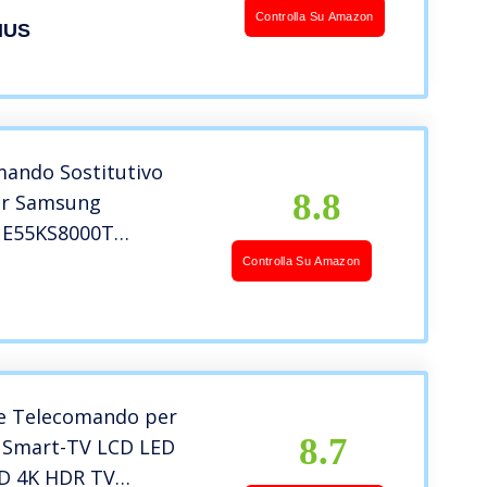
a Configurazione
Controlla Su Amazon
HUS
a TV Telecomando
le AA59-00582A BN59-
mando Sostitutivo
8.8
or Samsung
UE55KS8000T
UE65KS7500U
Controlla Su Amazon
E65KS9000T
UE65KU6500U
mart 4K UHD TV
le Telecomando per
8.7
Smart-TV LCD LED
D 4K HDR TV