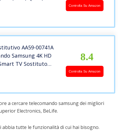
D, HDTV, TV curve al
Controlla Su Amazon
K, 3D
stitutivo AA59-00741A
8.4
ando Samsung 4K HD
Smart TV Sostituto
75N BN59-01199F AA59-
Controlla Su Amazon
A59-00602A BN59-
 ore a cercare telecomando samsung dei migliori
erior Electronics, BeLife.
 abbia tutte le funzionalità di cui hai bisogno.