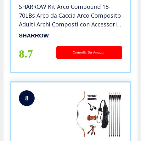
SHARROW Kit Arco Compound 15-
70LBs Arco da Caccia Arco Composito
Adulti Archi Composti con Accessori
per Tiro con L’Arco (Tipo 3)
SHARROW
8.7
Controlla Su Amazon
8