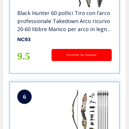
Black Hunter 60 pollici Tiro con l’arco
professionale Takedown Arco ricurvo
20-60 libbre Manico per arco in legno
destro Arco da caccia per adulti Arco
NC93
sportivo (30lbs)
9.5
Controlla Su Amazon
6