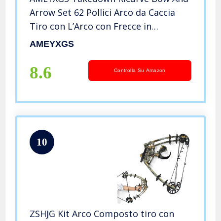
Arrow Set 62 Pollici Arco da Caccia
Tiro con L’Arco con Frecce in
Carbonio Accessori per Adulti 20-50
AMEYXGS
lbs Arco Tradizionale in Legno (Tipo
2, 25lbs)
8.6
Controlla Su Amazon
10
ZSHJG Kit Arco Composto tiro con