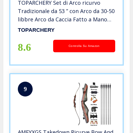
TOPARCHERY Set di Arco ricurvo
Tradizionale da 53 ” con Arco da 30-50
libbre Arco da Caccia Fatto a Mano
Arco Lungo con frecce in Legno 6X
TOPARCHERY
Protezione per Le Dita Protezione
per Le Braccia (45)
8.6
Controlla Su Amazon
9
AMEYXGS Takedown Ricurve Bow And