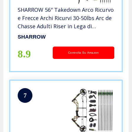
SHARROW 56″ Takedown Arco Ricurvo
e Frecce Archi Ricurvi 30-50lbs Arc de
Chasse Adulti Riser in Lega di
Alluminio Longbow con Frecce in
SHARROW
Carbonio per Tiro con L’Arco (Camo,
50lbs)
8.9
Controlla Su Amazon
7