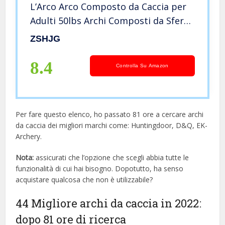
L’Arco Arco Composto da Caccia per
Adulti 50lbs Archi Composti da Sfere
in Acciaio da Caccia Arco Compound a
ZSHJG
Doppio Scopo (Camo)
8.4
Controlla Su Amazon
Per fare questo elenco, ho passato 81 ore a cercare archi
da caccia dei migliori marchi come: Huntingdoor, D&Q, EK-
Archery.
Nota:
assicurati che l’opzione che scegli abbia tutte le
funzionalità di cui hai bisogno. Dopotutto, ha senso
acquistare qualcosa che non è utilizzabile?
44 Migliore archi da caccia in 2022:
dopo 81 ore di ricerca