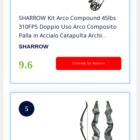
SHARROW Kit Arco Compound 45lbs
310FPS Doppio Uso Arco Composito
Palla in Acciaio Catapulta Archi
Composti per Arco da Caccia Pesca
SHARROW
all’aperto (Camo)
9.6
Controlla Su Amazon
5