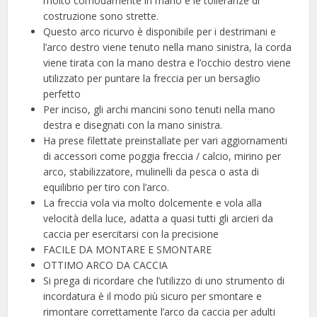
molto comodamente in mano e le tolleranze di
costruzione sono strette.
Questo arco ricurvo è disponibile per i destrimani e
l’arco destro viene tenuto nella mano sinistra, la corda
viene tirata con la mano destra e l’occhio destro viene
utilizzato per puntare la freccia per un bersaglio
perfetto
Per inciso, gli archi mancini sono tenuti nella mano
destra e disegnati con la mano sinistra.
Ha prese filettate preinstallate per vari aggiornamenti
di accessori come poggia freccia / calcio, mirino per
arco, stabilizzatore, mulinelli da pesca o asta di
equilibrio per tiro con l’arco.
La freccia vola via molto dolcemente e vola alla
velocità della luce, adatta a quasi tutti gli arcieri da
caccia per esercitarsi con la precisione
FACILE DA MONTARE E SMONTARE
OTTIMO ARCO DA CACCIA
Si prega di ricordare che l’utilizzo di uno strumento di
incordatura è il modo più sicuro per smontare e
rimontare correttamente l’arco da caccia per adulti