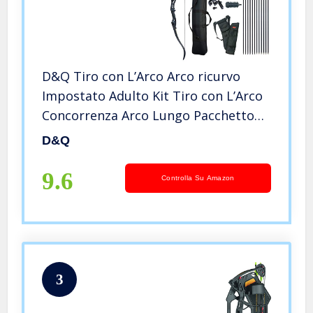
D&Q Tiro con L’Arco Arco ricurvo
Impostato Adulto Kit Tiro con L’Arco
Concorrenza Arco Lungo Pacchetto
30 35 40 45 lbs Mano Destra
D&Q
Takedown Arco da Caccia Mano
Destra con Custodia per Arco
9.6
Controlla Su Amazon
3