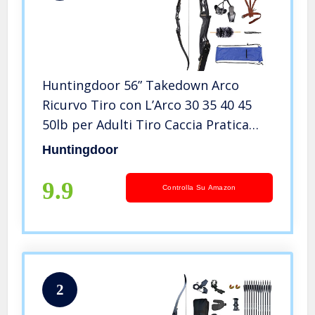
Huntingdoor 56” Takedown Arco
Ricurvo Tiro con L’Arco 30 35 40 45
50lb per Adulti Tiro Caccia Pratica
Mano Destra (35lbs)
Huntingdoor
9.9
Controlla Su Amazon
2