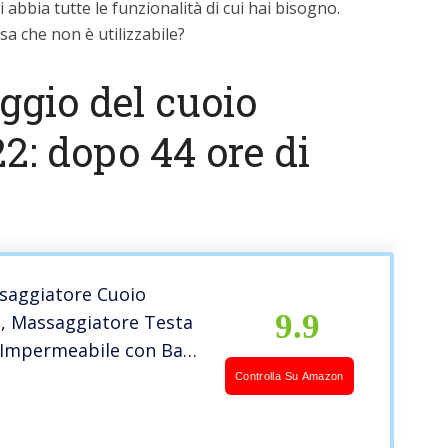
 abbia tutte le funzionalità di cui hai bisogno.
a che non è utilizzabile?
ggio del cuoio
22: dopo 44 ore di
saggiatore Cuoio
9.9
o, Massaggiatore Testa
e Impermeabile con Base
, Massaggiatore
Controlla Su Amazon
er Alleviare la
Muscolare – Scalp mini