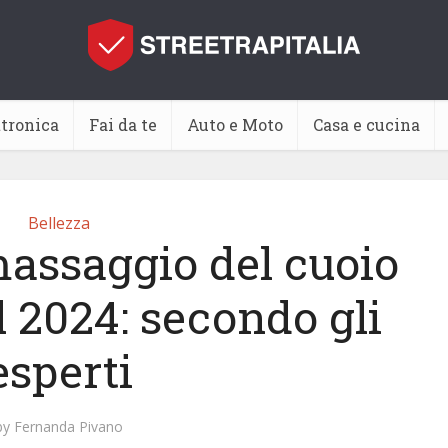
ttronica
Fai da te
Auto e Moto
Casa e cucina
Bellezza
massaggio del cuoio
l 2024: secondo gli
esperti
by
Fernanda Pivano