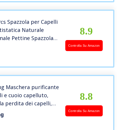
Pcs Spazzola per Capelli
8.9
istatica Naturale
nale Pettine Spazzola
o,Riduce il Crespo e il
Controlla Su Amazon
o del Cuoio Capelluto
ng Maschera purificante
8.8
li e cuoio capelluto,
a perdita dei capelli,
ul, olio di ricino, oli
Controlla Su Amazon
ng
i, vitamine, estratto di
 ortica, 500 ml