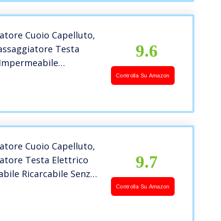
atore Cuoio Capelluto,
9.6
ssaggiatore Testa
 Impermeabile
le Senza Fili con 2
Controlla Su Amazon
4 Teste 28 Nodi Base
carica Massaggio Testa
ilenzioso
atore Cuoio Capelluto,
9.7
tore Testa Elettrico
bile Ricarcabile Senza
4 Teste 84 Nodi Base per
Controlla Su Amazon
ca Massaggio Testa
ilenzioso