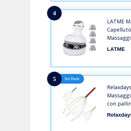
4
LATME Ma
Capelluto
Massaggi
Impermea
LATME
Testine 8
Massaggi
Ricaricab
5
3rd Rank
Relaxday
Massaggia
con palli
Cuoio Cap
Relaxday