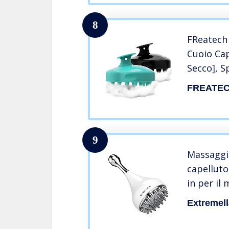
8
FReatech
Cuoio Cap
Secco], S
Silicone
FREATE
Massaggio
Profonda 
Crescita 
9
Massaggi
capelluto
in per il
capelluto,
Extremell
massaggio
occhi, fa