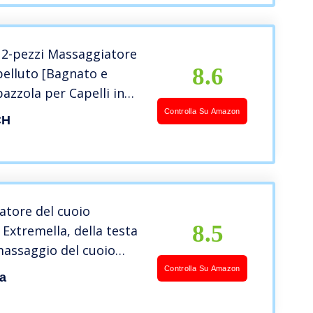
 2-pezzi Massaggiatore
8.6
elluto [Bagnato e
pazzola per Capelli in
 per Shampoo e
Controlla Su Amazon
CH
 Testa, Pulizia
e Esfoliante, Stimola
Capelli, Nero & Verde
atore del cuoio
8.5
 Extremella, della testa
 massaggio del cuoio
 crescita dei capelli,
Controlla Su Amazon
a
 degli sollievo dalla
tica, e sonno migliore