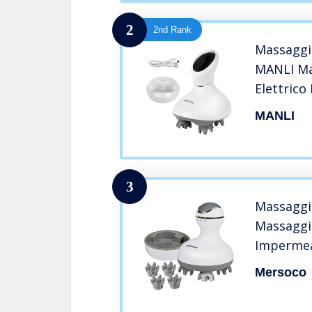
2
2nd Rank
Massaggi
MANLI Ma
Elettrico
Ricarcabi
MANLI
Velocità 
per la ri
Capelli S
3
Massaggi
Massaggia
Impermea
Fili con 
Mersoco
la ricari
Capelli S