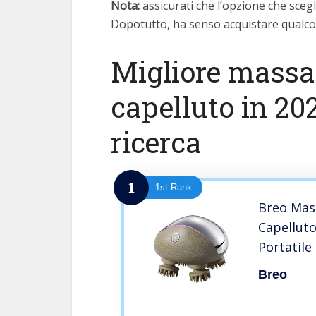
Nota:
assicurati che l’opzione che scegli
Dopotutto, ha senso acquistare qualcos
Migliore massa
capelluto in 20
ricerca
1
1st Rank
Breo Mas
Capellut
Portatil
in Bambù
Breo
Cutaneo p
Tensione 