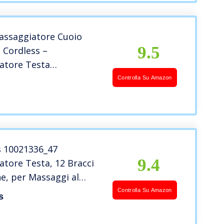
ssaggiatore Cuoio
9.5
 Cordless –
atore Testa
bile 4 Modalità 4
Controlla Su Amazon
4 Nodi di Massaggio,
atore Elettrico Manuale
ile
s 10021336_47
9.4
tore Testa, 12 Bracci
ne, per Massaggi al
elluto, Metallo, Rosso
Controlla Su Amazon
s