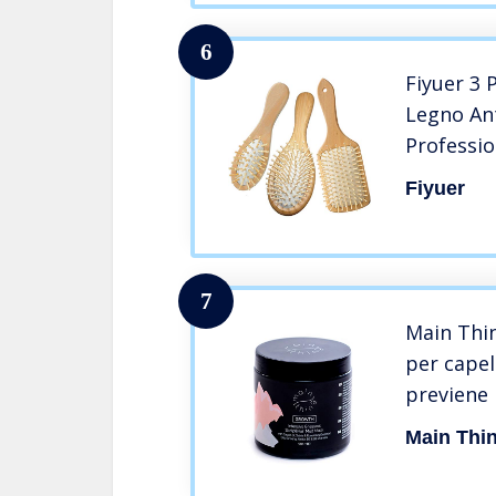
6
Fiyuer 3 
Legno Ant
Professio
da Viaggi
Fiyuer
Massaggi
7
Main Thi
per capel
previene l
con ghasso
Main Thi
essenzial
ginseng e