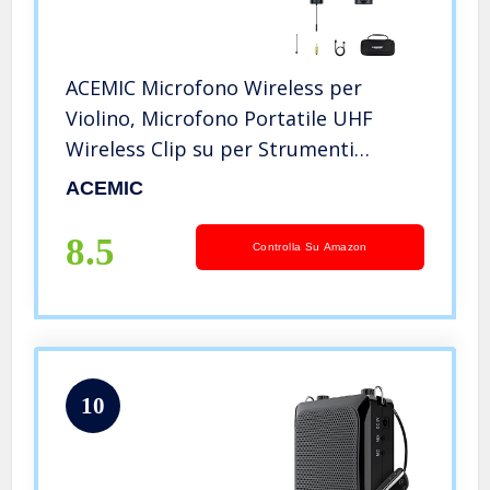
ACEMIC Microfono Wireless per
Violino, Microfono Portatile UHF
Wireless Clip su per Strumenti
Musicali con Trasmettitore e
ACEMIC
Ricevitore da 6,35 mm, per Musicisti,
Insegnanti, Spettacoli Teatrali VT-5
8.5
Controlla Su Amazon
10