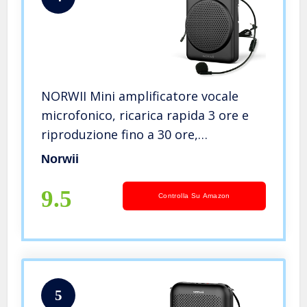
NORWII Mini amplificatore vocale
microfonico, ricarica rapida 3 ore e
riproduzione fino a 30 ore,
amplificatore vocale personale,
Norwii
microfono portatile per insegnanti
9.5
Controlla Su Amazon
5