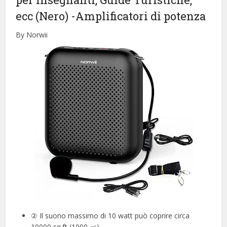
ecc (Nero)
-Amplificatori di potenza
By Norwii
② Il suono massimo di 10 watt può coprire circa
10000 sq.ft (1000 ㎡)