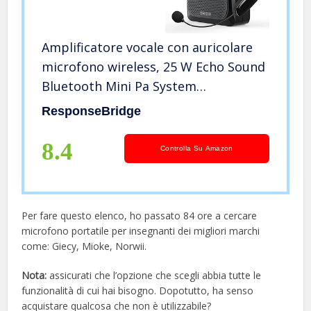
Amplificatore vocale con auricolare
microfono wireless, 25 W Echo Sound
Bluetooth Mini Pa System
Amplificazione vocale portatile,
ResponseBridge
altoparlante microfono ricaricabile
per insegnanti/aule/anziani ecc
8.4
Controlla Su Amazon
Per fare questo elenco, ho passato 84 ore a cercare
microfono portatile per insegnanti dei migliori marchi
come: Giecy, Mioke, Norwii.
Nota:
assicurati che l’opzione che scegli abbia tutte le
funzionalità di cui hai bisogno. Dopotutto, ha senso
acquistare qualcosa che non è utilizzabile?