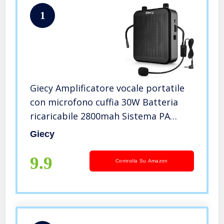
1
Giecy Amplificatore vocale portatile
con microfono cuffia 30W Batteria
ricaricabile 2800mah Sistema PA
amplificatore vocale mini per
Giecy
insegnanti, guida turistica, allenatori,
presentatori
9.9
Controlla Su Amazon