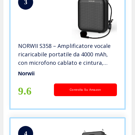
3
NORWII S358 – Amplificatore vocale
ricaricabile portatile da 4000 mAh,
con microfono cablato e cintura,
microfono personale e altoparlante
Norwii
per guide turistiche per insegnanti,
ecc. (nero)
9.6
Controlla Su Amazon
4