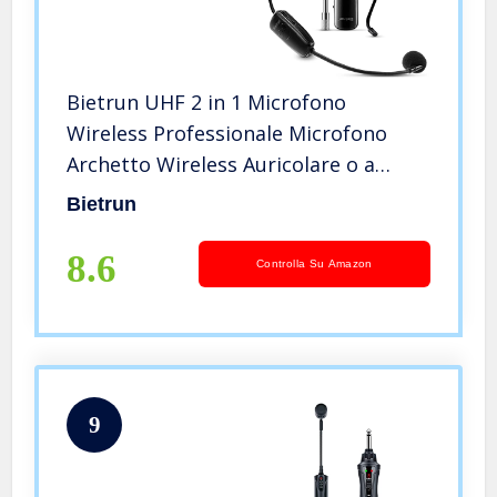
Bietrun UHF 2 in 1 Microfono
Wireless Professionale Microfono
Archetto Wireless Auricolare o a
mano, Trasmissione 50 metri, 3,5 e
Bietrun
6,35 mm, Per voce
amplificatore,presentazione,insegnamento,l
8.6
Controlla Su Amazon
ecc
9