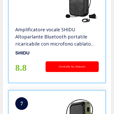
Amplificatore vocale SHIDU
Altoparlante Bluetooth portatile
ricaricabile con microfono cablato
Cuffie 10W 1800mAh Sistema PA
SHIDU
Supporta audio in formato MP3 per
insegnanti, canto,allenatori,
8.8
Controlla Su Amazon
formazione
7