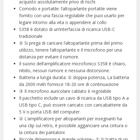
acquisto assolutamente privo di rischi
Comodo e portatile: l’altoparlante portatile viene
fornito con una fascia regolabile che puoi usarlo per
legare intorno alla vita o appendere al collo
S358 è dotato di un’interfaccia di ricarica USB-C
tradizionale
② Si prega di caricare l’altoparlante prima del primo
utilizzo, tenere l’altoparlante e il microfono per una
distanza per evitare il rumore.
Il suono dell’amplificatore microfonico S358 è chiaro,
nitido, nessun rumore e nessuna distorsione.
Batteria a lunga durata: ① doppia potenza, La batteria
da 2000 mAh fornisce 18-20 ore di continuazione
③ Il microfono auricolare cablato è regolabile
Il pacchetto include un cavo di ricarica da USB tipo A a
USB tipo C, può essere caricato con caricabatterie da
5 V o porta USB del computer.
② L’amplificatore per altoparlanti per insegnanti ha
una clip sul retro, è possibile agganciare una cintura o
la cintura dei pantaloni
Piccole dimensioni e grande volume– ① Si tratta di un