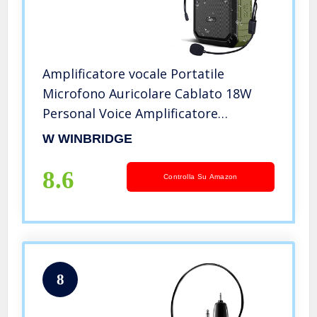
Amplificatore vocale Portatile
Microfono Auricolare Cablato 18W
Personal Voice Amplificatore
Bluetooth Altoparlante,
W WINBRIDGE
Impermeabile, Registrazione per gli
insegnanti, Guida turistica all’aperto
8.6
Controlla Su Amazon
Speech
8