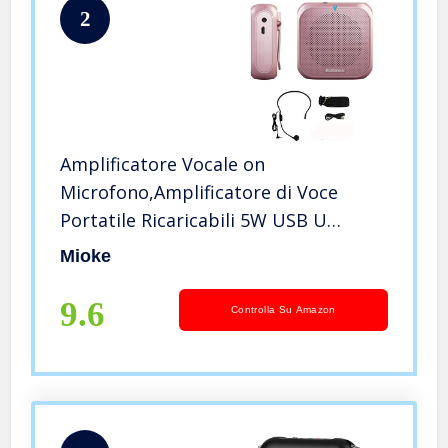
2
Amplificatore Vocale on
Microfono,Amplificatore di Voce
Portatile Ricaricabili 5W USB U
Disk/TF per Insegnanti, Guide
Mioke
Turistiche, e Coach (rosa oro)
9.6
Controlla Su Amazon