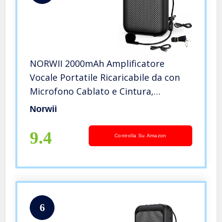
NORWII 2000mAh Amplificatore
Vocale Portatile Ricaricabile da con
Microfono Cablato e Cintura,
Microfono Personale e Altoparlante
Norwii
per Insegnanti, Guide Turistiche, ecc
(Nero)
9.4
Controlla Su Amazon
6